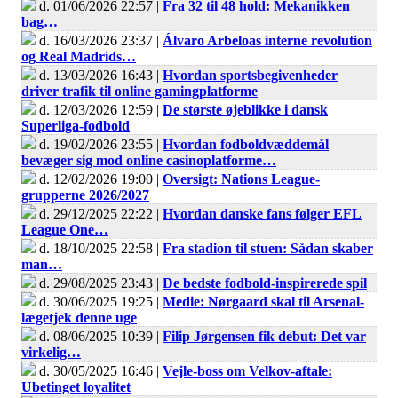
d. 01/06/2026 22:57 |
Fra 32 til 48 hold: Mekanikken
bag…
d. 16/03/2026 23:37 |
Álvaro Arbeloas interne revolution
og Real Madrids…
d. 13/03/2026 16:43 |
Hvordan sportsbegivenheder
driver trafik til online gamingplatforme
d. 12/03/2026 12:59 |
De største øjeblikke i dansk
Superliga-fodbold
d. 19/02/2026 23:55 |
Hvordan fodboldvæddemål
bevæger sig mod online casinoplatforme…
d. 12/02/2026 19:00 |
Oversigt: Nations League-
grupperne 2026/2027
d. 29/12/2025 22:22 |
Hvordan danske fans følger EFL
League One…
d. 18/10/2025 22:58 |
Fra stadion til stuen: Sådan skaber
man…
d. 29/08/2025 23:43 |
De bedste fodbold-inspirerede spil
d. 30/06/2025 19:25 |
Medie: Nørgaard skal til Arsenal-
lægetjek denne uge
d. 08/06/2025 10:39 |
Filip Jørgensen fik debut: Det var
virkelig…
d. 30/05/2025 16:46 |
Vejle-boss om Velkov-aftale:
Ubetinget loyalitet