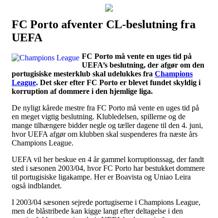
FC Porto afventer CL-beslutning fra
Наши партнеры
UEFA
лучшие займы
FC Porto må vente en uges tid på
UEFA’s beslutning, der afgør om den
portugisiske mesterklub skal udelukkes fra
Champions
League
. Det sker efter FC Porto er blevet fundet skyldig i
korruption af dommere i den hjemlige liga.
De nyligt kårede mestre fra FC Porto må vente en uges tid på
en meget vigtig beslutning. Klubledelsen, spillerne og de
mange tilhængere bidder negle og tæller dagene til den 4. juni,
hvor UEFA afgør om klubben skal suspenderes fra næste års
Champions League.
UEFA vil her beskue en 4 år gammel korruptionssag, der fandt
sted i sæsonen 2003/04, hvor FC Porto har bestukket dommere
til portugisiske ligakampe. Her er Boavista og Uniao Leira
også indblandet.
I 2003/04 sæsonen sejrede portugiserne i Champions League,
men de blåstribede kan kigge langt efter deltagelse i den