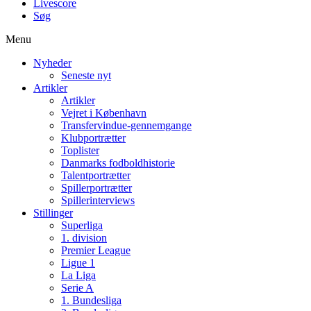
Livescore
Søg
Menu
Nyheder
Seneste nyt
Artikler
Artikler
Vejret i København
Transfervindue-gennemgange
Klubportrætter
Toplister
Danmarks fodboldhistorie
Talentportrætter
Spillerportrætter
Spillerinterviews
Stillinger
Superliga
1. division
Premier League
Ligue 1
La Liga
Serie A
1. Bundesliga