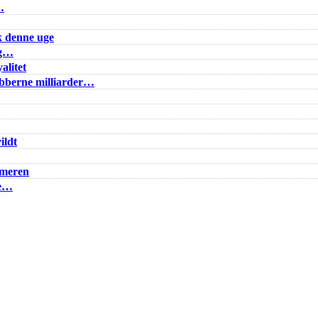
…
k denne uge
ig…
alitet
lubberne milliarder…
ildt
mmeren
ke…