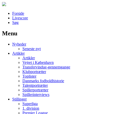
Forside
Livescore
Søg
Menu
Наши партнеры
Nyheder
лучшие займы
Seneste nyt
Artikler
Artikler
Vejret i København
Transfervindue-gennemgange
Klubportrætter
Toplister
Danmarks fodboldhistorie
Talentportrætter
Spillerportrætter
Spillerinterviews
Stillinger
Superliga
1. division
Premier League