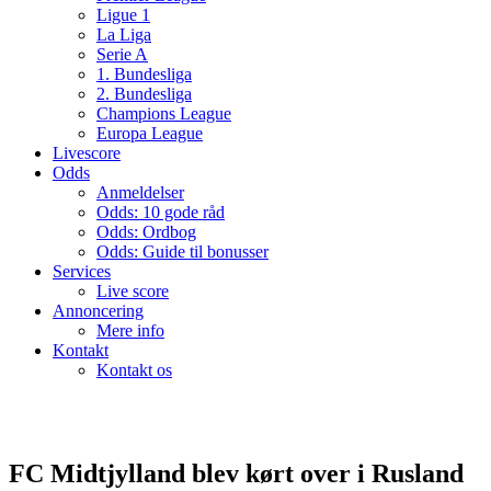
Ligue 1
La Liga
Serie A
1. Bundesliga
2. Bundesliga
Champions League
Europa League
Livescore
Odds
Anmeldelser
Odds: 10 gode råd
Odds: Ordbog
Odds: Guide til bonusser
Services
Live score
Annoncering
Mere info
Kontakt
Kontakt os
FC Midtjylland blev kørt over i Rusland