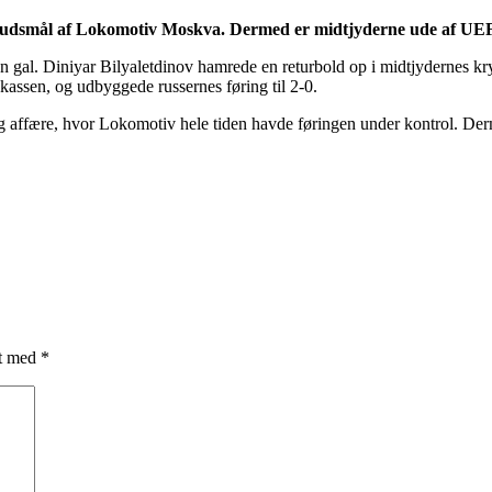
skudsmål af Lokomotiv Moskva. Dermed er midtjyderne ude af UEF
den gal. Diniyar Bilyaletdinov hamrede en returbold op i midtjydernes k
assen, og udbyggede russernes føring til 2-0.
lig affære, hvor Lokomotiv hele tiden havde føringen under kontrol. Der
et med
*