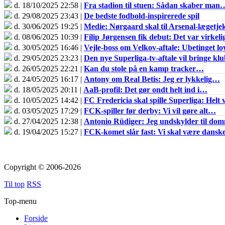
d. 18/10/2025 22:58 |
Fra stadion til stuen: Sådan skaber man
d. 29/08/2025 23:43 |
De bedste fodbold-inspirerede spil
d. 30/06/2025 19:25 |
Medie: Nørgaard skal til Arsenal-lægetje
d. 08/06/2025 10:39 |
Filip Jørgensen fik debut: Det var virkel
d. 30/05/2025 16:46 |
Vejle-boss om Velkov-aftale: Ubetinget loy
d. 29/05/2025 23:23 |
Den nye Superliga-tv-aftale vil bringe k
d. 26/05/2025 22:21 |
Kan du stole på en kamp tracker…
d. 24/05/2025 16:17 |
Antony om Real Betis: Jeg er lykkelig…
d. 18/05/2025 20:11 |
AaB-profil: Det gør ondt helt ind i…
d. 10/05/2025 14:42 |
FC Fredericia skal spille Superliga: Helt v
d. 03/05/2025 17:29 |
FCK-spiller før derby: Vi vil gøre alt…
d. 27/04/2025 12:38 |
Antonio Rüdiger: Jeg undskylder til do
d. 19/04/2025 15:27 |
FCK-komet slår fast: Vi skal være dans
Copyright © 2006-2026
Til top
RSS
Top-menu
Forside