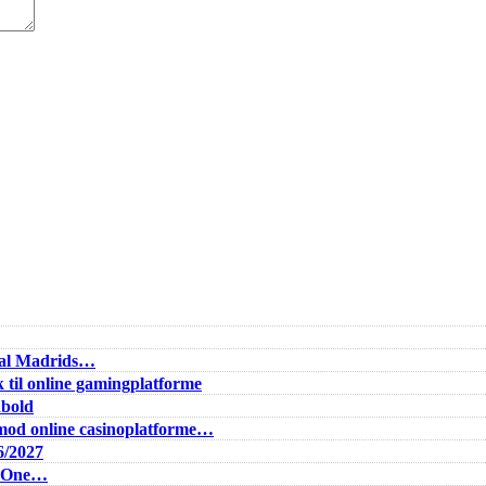
Real Madrids…
 til online gamingplatforme
dbold
od online casinoplatforme…
6/2027
e One…