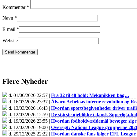
Kommentar
*
Navn
*
E-mail
*
Website
Flere Nyheder
d. 01/06/2026 22:57 |
Fra 32 til 48 hold: Mekanikken bag…
d. 16/03/2026 23:37 |
Álvaro Arbeloas interne revolution og 
d. 13/03/2026 16:43 |
Hvordan sportsbegivenheder driver trafik
d. 12/03/2026 12:59 |
De største øjeblikke i dansk Superliga-fo
d. 19/02/2026 23:55 |
Hvordan fodboldvæddemål bevæger sig m
d. 12/02/2026 19:00 |
Oversigt: Nations League-grupperne 202
d. 29/12/2025 22:22 |
Hvordan danske fans følger EFL Leagu