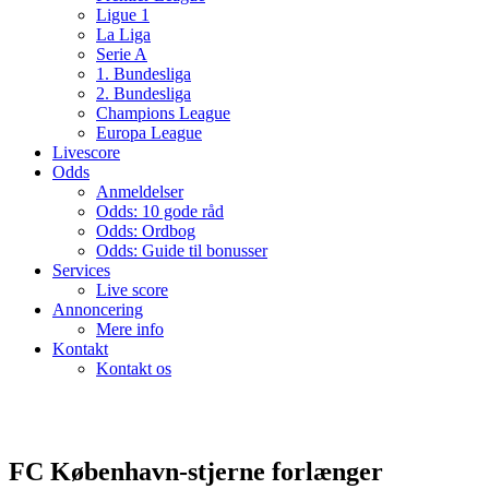
Ligue 1
La Liga
Serie A
1. Bundesliga
2. Bundesliga
Champions League
Europa League
Livescore
Odds
Anmeldelser
Odds: 10 gode råd
Odds: Ordbog
Odds: Guide til bonusser
Services
Live score
Annoncering
Mere info
Kontakt
Kontakt os
FC København-stjerne forlænger