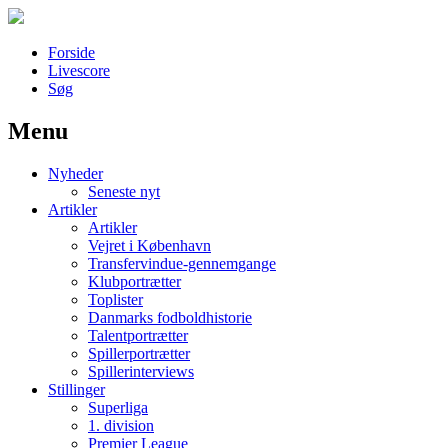
Forside
Livescore
Søg
Menu
Наши партнеры
Nyheder
лучшие займы
Seneste nyt
Artikler
Artikler
Vejret i København
Transfervindue-gennemgange
Klubportrætter
Toplister
Danmarks fodboldhistorie
Talentportrætter
Spillerportrætter
Spillerinterviews
Stillinger
Superliga
1. division
Premier League