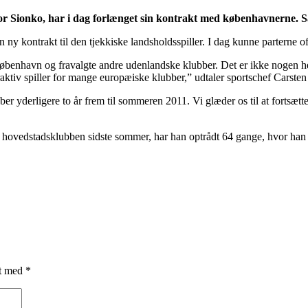
r Sionko, har i dag forlænget sin kontrakt med københavnerne. S
 kontrakt til den tjekkiske landsholdsspiller. I dag kunne parterne of
.C. København og fravalgte andre udenlandske klubber. Det er ikke nogen
aktiv spiller for mange europæiske klubber,” udtaler sportschef Carsten
øber yderligere to år frem til sommeren 2011. Vi glæder os til at fortsæt
hovedstadsklubben sidste sommer, har han optrådt 64 gange, hvor han h
et med
*