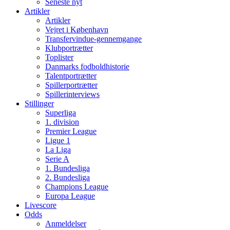
Seneste nyt
Artikler
Artikler
Vejret i København
Transfervindue-gennemgange
Klubportrætter
Toplister
Danmarks fodboldhistorie
Talentportrætter
Spillerportrætter
Spillerinterviews
Stillinger
Superliga
1. division
Premier League
Ligue 1
La Liga
Serie A
1. Bundesliga
2. Bundesliga
Champions League
Europa League
Livescore
Odds
Anmeldelser