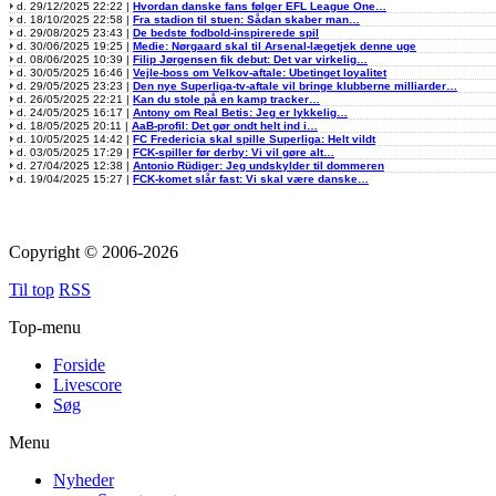
d. 29/12/2025 22:22 |
Hvordan danske fans følger EFL League One…
d. 18/10/2025 22:58 |
Fra stadion til stuen: Sådan skaber man…
d. 29/08/2025 23:43 |
De bedste fodbold-inspirerede spil
d. 30/06/2025 19:25 |
Medie: Nørgaard skal til Arsenal-lægetjek denne uge
d. 08/06/2025 10:39 |
Filip Jørgensen fik debut: Det var virkelig…
d. 30/05/2025 16:46 |
Vejle-boss om Velkov-aftale: Ubetinget loyalitet
d. 29/05/2025 23:23 |
Den nye Superliga-tv-aftale vil bringe klubberne milliarder…
d. 26/05/2025 22:21 |
Kan du stole på en kamp tracker…
d. 24/05/2025 16:17 |
Antony om Real Betis: Jeg er lykkelig…
d. 18/05/2025 20:11 |
AaB-profil: Det gør ondt helt ind i…
d. 10/05/2025 14:42 |
FC Fredericia skal spille Superliga: Helt vildt
d. 03/05/2025 17:29 |
FCK-spiller før derby: Vi vil gøre alt…
d. 27/04/2025 12:38 |
Antonio Rüdiger: Jeg undskylder til dommeren
d. 19/04/2025 15:27 |
FCK-komet slår fast: Vi skal være danske…
Copyright © 2006-2026
Til top
RSS
Top-menu
Forside
Livescore
Søg
Menu
Nyheder