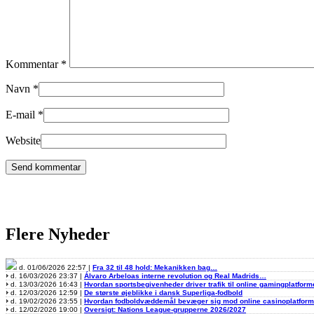
Kommentar
*
Navn
*
E-mail
*
Website
Flere Nyheder
d. 01/06/2026 22:57 |
Fra 32 til 48 hold: Mekanikken bag…
d. 16/03/2026 23:37 |
Álvaro Arbeloas interne revolution og Real Madrids…
d. 13/03/2026 16:43 |
Hvordan sportsbegivenheder driver trafik til online gamingplatform
d. 12/03/2026 12:59 |
De største øjeblikke i dansk Superliga-fodbold
d. 19/02/2026 23:55 |
Hvordan fodboldvæddemål bevæger sig mod online casinoplatfor
d. 12/02/2026 19:00 |
Oversigt: Nations League-grupperne 2026/2027