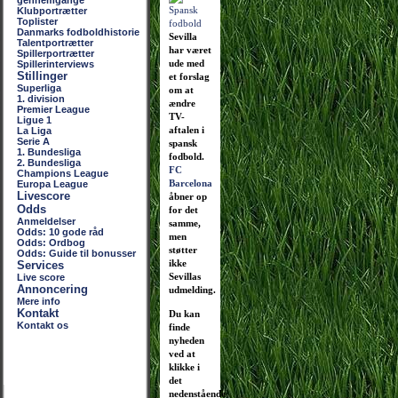
gennemgange
Klubportrætter
Toplister
Danmarks fodboldhistorie
Sevilla
Talentportrætter
har været
Spillerportrætter
ude med
Spillerinterviews
Stillinger
et forslag
Superliga
om at
1. division
ændre
Premier League
TV-
Ligue 1
aftalen i
La Liga
Serie A
spansk
1. Bundesliga
fodbold.
2. Bundesliga
FC
Champions League
Barcelona
Europa League
Livescore
åbner op
Odds
for det
Anmeldelser
samme,
Odds: 10 gode råd
men
Odds: Ordbog
støtter
Odds: Guide til bonusser
ikke
Services
Sevillas
Live score
Annoncering
udmelding.
Mere info
Kontakt
Du kan
Kontakt os
finde
nyheden
ved at
klikke i
det
nedenstående