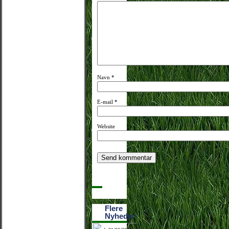
Navn
*
E-mail
*
Website
Flere
Nyheder