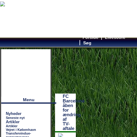
Forside
Livescore
Søg
Наши партнеры
лучшие займы
FC
Menu
Barcelona
åben
for
Nyheder
ændring
Seneste nyt
af
Artikler
TV-
Artikler
aftale
Vejret i København
Transfervindue-