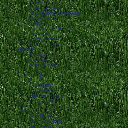
Artikler
Vejret i København
Transfervindue-gennemgange
Klubportrætter
Toplister
Danmarks fodboldhistorie
Talentportrætter
Spillerportrætter
Spillerinterviews
Stillinger
Superliga
1. division
Premier League
Ligue 1
La Liga
Serie A
1. Bundesliga
2. Bundesliga
Champions League
Europa League
Livescore
Odds
Anmeldelser
Odds: 10 gode råd
Odds: Ordbog