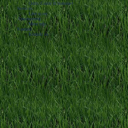
Odds: Guide til bonusser
Services
Live score
Annoncering
Mere info
Kontakt
Kontakt os