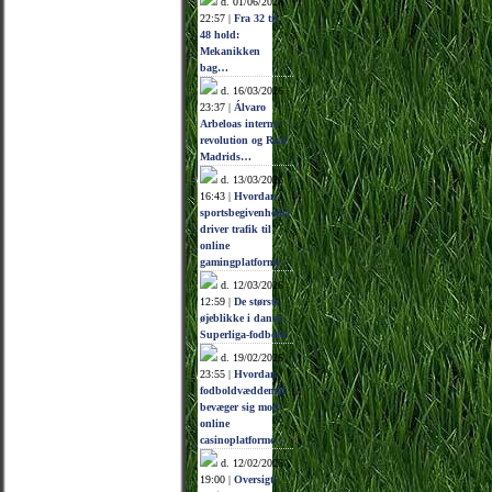
d. 01/06/2026
22:57 |
Fra 32 til
48 hold:
Mekanikken
bag…
d. 16/03/2026
23:37 |
Álvaro
Arbeloas interne
revolution og Real
Madrids…
d. 13/03/2026
16:43 |
Hvordan
sportsbegivenheder
driver trafik til
online
gamingplatforme
d. 12/03/2026
12:59 |
De største
øjeblikke i dansk
Superliga-fodbold
d. 19/02/2026
23:55 |
Hvordan
fodboldvæddemål
bevæger sig mod
online
casinoplatforme…
d. 12/02/2026
19:00 |
Oversigt: