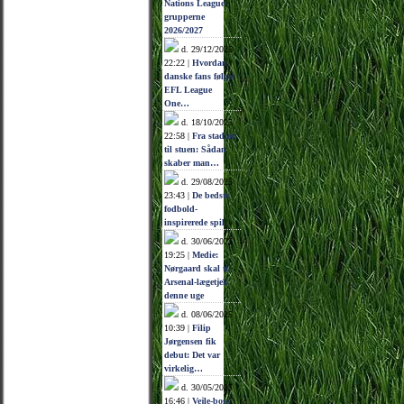
Nations League-
grupperne
2026/2027
d. 29/12/2025
22:22 |
Hvordan
danske fans følger
EFL League
One…
d. 18/10/2025
22:58 |
Fra stadion
til stuen: Sådan
skaber man…
d. 29/08/2025
23:43 |
De bedste
fodbold-
inspirerede spil
d. 30/06/2025
19:25 |
Medie:
Nørgaard skal til
Arsenal-lægetjek
denne uge
d. 08/06/2025
10:39 |
Filip
Jørgensen fik
debut: Det var
virkelig…
d. 30/05/2025
16:46 |
Vejle-boss