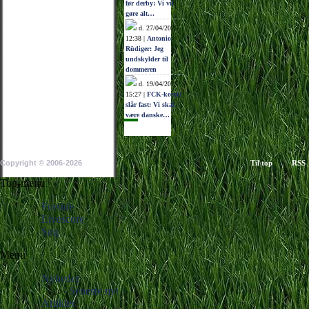
før derby: Vi vil
gøre alt…
d. 27/04/2025
12:38 |
Antonio
Rüdiger: Jeg
undskylder til
dommeren
d. 19/04/2025
15:27 |
FCK-komet
slår fast: Vi skal
være danske…
Copyright © 2006-2026
Til top
RSS
Top-menu
Forside
Livescore
Søg
Menu
Nyheder
Seneste nyt
Artikler