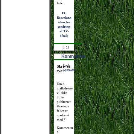
link:
FC
Barcelona
åben for
ændring
af TV-
aftale
d. 21
oktober
Kommentér
2011
15:31:54
Emal
Skriv et
Aghazadeh
svar
Din e-
mailadresse
vil ikke
blive
publiceret.
Krævede
felter er
markeret
med
*
Kommentar
*