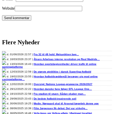
Website
Flere Nyheder
d. 01/06/2026 22:57 |
Fra 32 til 48 hold: Mekanikken bag…
d. 16/03/2026 23:37 |
Álvaro Arbeloas interne revolution og Real Madrids…
d. 13/03/2026 16:43 |
Hvordan sportsbegivenheder driver trafik til online
gamingplatforme
d. 12/03/2026 12:59 |
De største øjeblikke i dansk Superliga-fodbold
d. 19/02/2026 23:55 |
Hvordan fodboldvæddemål bevæger sig mod online
casinoplatforme…
d. 12/02/2026 19:00 |
Oversigt: Nations League-grupperne 2026/2027
d. 29/12/2025 22:22 |
Hvordan danske fans følger EFL League One…
d. 18/10/2025 22:58 |
Fra stadion til stuen: Sådan skaber man…
d. 29/08/2025 23:43 |
De bedste fodbold-inspirerede spil
d. 30/06/2025 19:25 |
Medie: Nørgaard skal til Arsenal-lægetjek denne uge
d. 08/06/2025 10:39 |
Filip Jørgensen fik debut: Det var virkelig…
d. 30/05/2025 16:46 |
Vejle-boss om Velkov-aftale: Ubetinget loyalitet