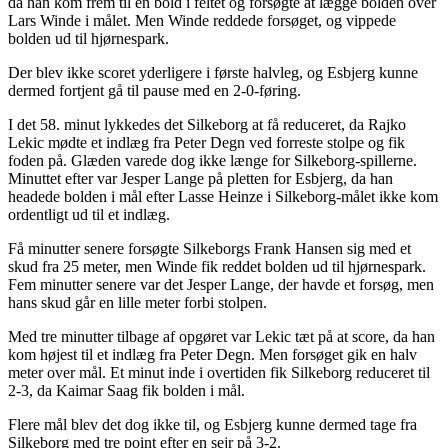
da han kom frem til en bold i feltet og forsøgte at lægge bolden over
Lars Winde i målet. Men Winde reddede forsøget, og vippede
bolden ud til hjørnespark.
Der blev ikke scoret yderligere i første halvleg, og Esbjerg kunne
dermed fortjent gå til pause med en 2-0-føring.
I det 58. minut lykkedes det Silkeborg at få reduceret, da Rajko
Lekic mødte et indlæg fra Peter Degn ved forreste stolpe og fik
foden på. Glæden varede dog ikke længe for Silkeborg-spillerne.
Minuttet efter var Jesper Lange på pletten for Esbjerg, da han
headede bolden i mål efter Lasse Heinze i Silkeborg-målet ikke kom
ordentligt ud til et indlæg.
Få minutter senere forsøgte Silkeborgs Frank Hansen sig med et
skud fra 25 meter, men Winde fik reddet bolden ud til hjørnespark.
Fem minutter senere var det Jesper Lange, der havde et forsøg, men
hans skud går en lille meter forbi stolpen.
Med tre minutter tilbage af opgøret var Lekic tæt på at score, da han
kom højest til et indlæg fra Peter Degn. Men forsøget gik en halv
meter over mål. Et minut inde i overtiden fik Silkeborg reduceret til
2-3, da Kaimar Saag fik bolden i mål.
Flere mål blev det dog ikke til, og Esbjerg kunne dermed tage fra
Silkeborg med tre point efter en sejr på 3-2.