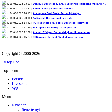
d. 29/05/2025 23:23 |
Den nye Superliga-tv-aftale vil bringe klubberne milliarder…
d. 26/05/2025 22:21 |
Kan du stole på en kamp tracker…
d. 24/05/2025 16:17 |
Antony om Real Betis: Jeg er lykkelig…
d. 18/05/2025 20:11 |
AaB-profil: Det gør ondt helt ind i…
d. 10/05/2025 14:42 |
FC Fredericia skal spille Superliga: Helt vildt
d. 03/05/2025 17:29 |
FCK-spiller før derby: Vi vil gøre alt…
d. 27/04/2025 12:38 |
Antonio Rüdiger: Jeg undskylder til dommeren
d. 19/04/2025 15:27 |
FCK-komet slår fast: Vi skal være danske…
Copyright © 2006-2026
Til top
RSS
Top-menu
Forside
Livescore
Søg
Menu
Nyheder
Seneste nyt