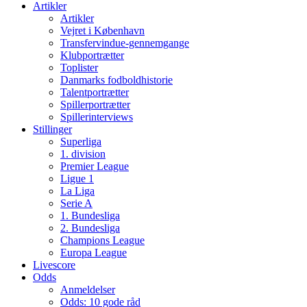
Artikler
Artikler
Vejret i København
Transfervindue-gennemgange
Klubportrætter
Toplister
Danmarks fodboldhistorie
Talentportrætter
Spillerportrætter
Spillerinterviews
Stillinger
Superliga
1. division
Premier League
Ligue 1
La Liga
Serie A
1. Bundesliga
2. Bundesliga
Champions League
Europa League
Livescore
Odds
Anmeldelser
Odds: 10 gode råd