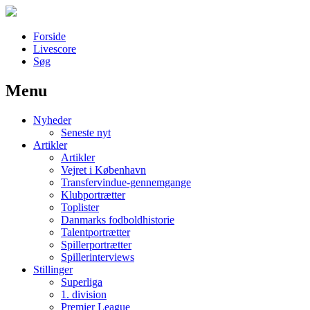
Forside
Livescore
Søg
Menu
Наши партнеры
Nyheder
лучшие займы
Seneste nyt
Artikler
Artikler
Vejret i København
Transfervindue-gennemgange
Klubportrætter
Toplister
Danmarks fodboldhistorie
Talentportrætter
Spillerportrætter
Spillerinterviews
Stillinger
Superliga
1. division
Premier League