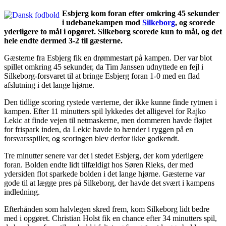
Esbjerg kom foran efter omkring 45 sekunder
i udebanekampen mod
Silkeborg
, og scorede
yderligere to mål i opgøret. Silkeborg scorede kun to mål, og det
hele endte dermed 3-2 til gæsterne.
Gæsterne fra Esbjerg fik en drømmestart på kampen. Der var blot
spillet omkring 45 sekunder, da Tim Janssen udnyttede en fejl i
Silkeborg-forsvaret til at bringe Esbjerg foran 1-0 med en flad
afslutning i det lange hjørne.
Den tidlige scoring rystede værterne, der ikke kunne finde rytmen i
kampen. Efter 11 minutters spil lykkedes det alligevel for Rajko
Lekic at finde vejen til netmaskerne, men dommeren havde fløjtet
for frispark inden, da Lekic havde to hænder i ryggen på en
forsvarsspiller, og scoringen blev derfor ikke godkendt.
Tre minutter senere var det i stedet Esbjerg, der kom yderligere
foran. Bolden endte lidt tilfældigt hos Søren Rieks, der med
ydersiden flot sparkede bolden i det lange hjørne. Gæsterne var
gode til at lægge pres på Silkeborg, der havde det svært i kampens
indledning.
Efterhånden som halvlegen skred frem, kom Silkeborg lidt bedre
med i opgøret. Christian Holst fik en chance efter 34 minutters spil,