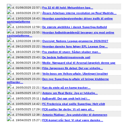
d. 01/06/2026 22:57 |
Fra 32 til 48 hold: Mekanikken bag…
d. 16/03/2026 23:37 |
Álvaro Arbeloas interne revolution og Real Madrids…
d. 13/03/2026 16:43 |
Hvordan sportsbegivenheder driver trafik til online
gamingplatforme
d. 12/03/2026 12:59 |
De største øjeblikke i dansk Superliga-fodbold
d. 19/02/2026 23:55 |
Hvordan fodboldvæddemål bevæger sig mod online
casinoplatforme…
d. 12/02/2026 19:00 |
Oversigt: Nations League-grupperne 2026/2027
d. 29/12/2025 22:22 |
Hvordan danske fans følger EFL League One…
d. 18/10/2025 22:58 |
Fra stadion til stuen: Sådan skaber man…
d. 29/08/2025 23:43 |
De bedste fodbold-inspirerede spil
d. 30/06/2025 19:25 |
Medie: Nørgaard skal til Arsenal-lægetjek denne uge
d. 08/06/2025 10:39 |
Filip Jørgensen fik debut: Det var virkelig…
d. 30/05/2025 16:46 |
Vejle-boss om Velkov-aftale: Ubetinget loyalitet
d. 29/05/2025 23:23 |
Den nye Superliga-tv-aftale vil bringe klubberne
milliarder…
d. 26/05/2025 22:21 |
Kan du stole på en kamp tracker…
d. 24/05/2025 16:17 |
Antony om Real Betis: Jeg er lykkelig…
d. 18/05/2025 20:11 |
AaB-profil: Det gør ondt helt ind i…
d. 10/05/2025 14:42 |
FC Fredericia skal spille Superliga: Helt vildt
d. 03/05/2025 17:29 |
FCK-spiller før derby: Vi vil gøre alt…
d. 27/04/2025 12:38 |
Antonio Rüdiger: Jeg undskylder til dommeren
d. 19/04/2025 15:27 |
FCK-komet slår fast: Vi skal være danske…