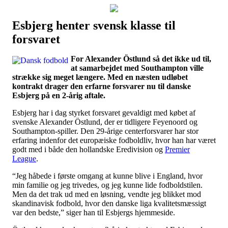
Esbjerg henter svensk klasse til
Наши партнеры
forsvaret
лучшие займы
For Alexander Östlund så det ikke ud til,
at samarbejdet med Southampton ville
strække sig meget længere. Med en næsten udløbet
kontrakt drager den erfarne forsvarer nu til danske
Esbjerg på en 2-årig aftale.
Esbjerg har i dag styrket forsvaret gevaldigt med købet af
svenske Alexander Östlund, der er tidligere Feyenoord og
Southampton-spiller. Den 29-årige centerforsvarer har stor
erfaring indenfor det europæiske fodboldliv, hvor han har været
godt med i både den hollandske Eredivision og
Premier
League
.
“Jeg håbede i første omgang at kunne blive i England, hvor
min familie og jeg trivedes, og jeg kunne lide fodboldstilen.
Men da det trak ud med en løsning, vendte jeg blikket mod
skandinavisk fodbold, hvor den danske liga kvalitetsmæssigt
var den bedste,” siger han til Esbjergs hjemmeside.