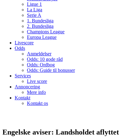
Ligue 1
La Liga
Serie A
1. Bundesliga
2. Bundesliga
Champions League
Europa League
Livescore
Odds
Anmeldelser
Odds: 10 gode råd
Odds: Ordbog
Odds: Guide til bonusser
Services
Live score
Annoncering
Mere info
Kontakt
Kontakt os
Engelske aviser: Landsholdet aflyttet