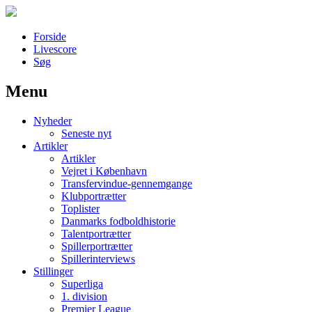
Forside
Livescore
Søg
Menu
Наши партнеры
Nyheder
лучшие займы
Seneste nyt
Artikler
Artikler
Vejret i København
Transfervindue-gennemgange
Klubportrætter
Toplister
Danmarks fodboldhistorie
Talentportrætter
Spillerportrætter
Spillerinterviews
Stillinger
Superliga
1. division
Premier League