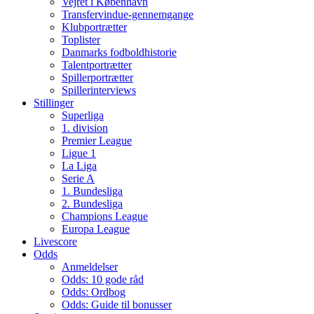
Vejret i København
Transfervindue-gennemgange
Klubportrætter
Toplister
Danmarks fodboldhistorie
Talentportrætter
Spillerportrætter
Spillerinterviews
Stillinger
Superliga
1. division
Premier League
Ligue 1
La Liga
Serie A
1. Bundesliga
2. Bundesliga
Champions League
Europa League
Livescore
Odds
Anmeldelser
Odds: 10 gode råd
Odds: Ordbog
Odds: Guide til bonusser