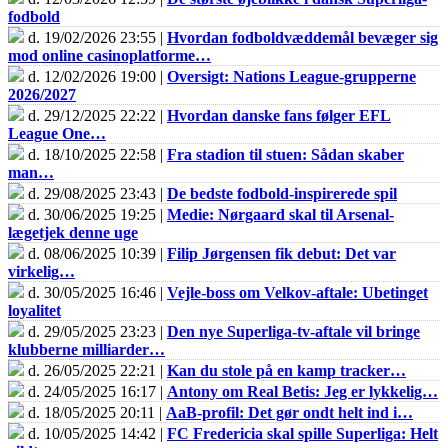
fodbold
d. 19/02/2026 23:55 |
Hvordan fodboldvæddemål bevæger sig
mod online casinoplatforme…
d. 12/02/2026 19:00 |
Oversigt: Nations League-grupperne
2026/2027
d. 29/12/2025 22:22 |
Hvordan danske fans følger EFL
League One…
d. 18/10/2025 22:58 |
Fra stadion til stuen: Sådan skaber
man…
d. 29/08/2025 23:43 |
De bedste fodbold-inspirerede spil
d. 30/06/2025 19:25 |
Medie: Nørgaard skal til Arsenal-
lægetjek denne uge
d. 08/06/2025 10:39 |
Filip Jørgensen fik debut: Det var
virkelig…
d. 30/05/2025 16:46 |
Vejle-boss om Velkov-aftale: Ubetinget
loyalitet
d. 29/05/2025 23:23 |
Den nye Superliga-tv-aftale vil bringe
klubberne milliarder…
d. 26/05/2025 22:21 |
Kan du stole på en kamp tracker…
d. 24/05/2025 16:17 |
Antony om Real Betis: Jeg er lykkelig…
d. 18/05/2025 20:11 |
AaB-profil: Det gør ondt helt ind i…
d. 10/05/2025 14:42 |
FC Fredericia skal spille Superliga: Helt