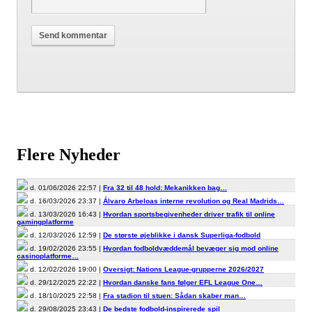
Flere Nyheder
d. 01/06/2026 22:57 |
Fra 32 til 48 hold: Mekanikken bag…
d. 16/03/2026 23:37 |
Álvaro Arbeloas interne revolution og Real Madrids…
d. 13/03/2026 16:43 |
Hvordan sportsbegivenheder driver trafik til online
gamingplatforme
d. 12/03/2026 12:59 |
De største øjeblikke i dansk Superliga-fodbold
d. 19/02/2026 23:55 |
Hvordan fodboldvæddemål bevæger sig mod online
casinoplatforme…
d. 12/02/2026 19:00 |
Oversigt: Nations League-grupperne 2026/2027
d. 29/12/2025 22:22 |
Hvordan danske fans følger EFL League One…
d. 18/10/2025 22:58 |
Fra stadion til stuen: Sådan skaber man…
d. 29/08/2025 23:43 |
De bedste fodbold-inspirerede spil