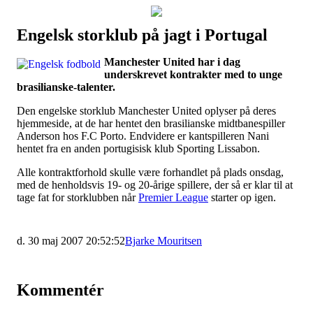
Engelsk storklub på jagt i Portugal
Наши партнеры
Manchester United har i dag
лучшие займы
underskrevet kontrakter med to unge
brasilianske-talenter.
Den engelske storklub Manchester United oplyser på deres
hjemmeside, at de har hentet den brasilianske midtbanespiller
Anderson hos F.C Porto. Endvidere er kantspilleren Nani
hentet fra en anden portugisisk klub Sporting Lissabon.
Alle kontraktforhold skulle være forhandlet på plads onsdag,
med de henholdsvis 19- og 20-årige spillere, der så er klar til at
tage fat for storklubben når
Premier League
starter op igen.
d. 30 maj 2007 20:52:52
Bjarke Mouritsen
Kommentér