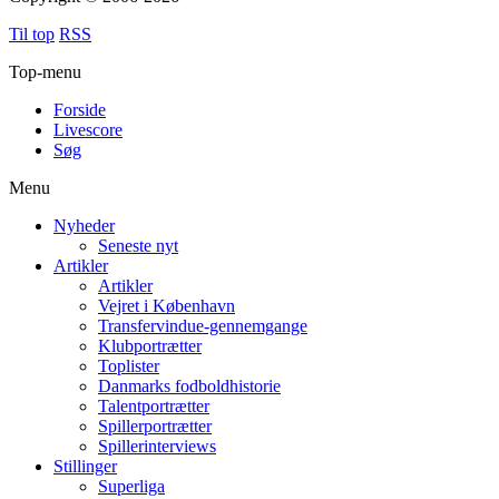
Til top
RSS
Top-menu
Forside
Livescore
Søg
Menu
Nyheder
Seneste nyt
Artikler
Artikler
Vejret i København
Transfervindue-gennemgange
Klubportrætter
Toplister
Danmarks fodboldhistorie
Talentportrætter
Spillerportrætter
Spillerinterviews
Stillinger
Superliga