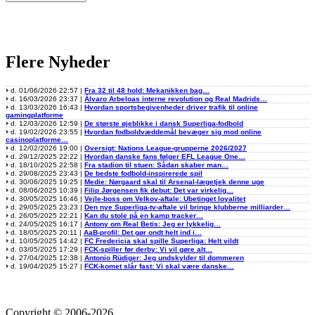
Flere Nyheder
d. 01/06/2026 22:57 |
Fra 32 til 48 hold: Mekanikken bag…
d. 16/03/2026 23:37 |
Álvaro Arbeloas interne revolution og Real Madrids…
d. 13/03/2026 16:43 |
Hvordan sportsbegivenheder driver trafik til online
gamingplatforme
d. 12/03/2026 12:59 |
De største øjeblikke i dansk Superliga-fodbold
d. 19/02/2026 23:55 |
Hvordan fodboldvæddemål bevæger sig mod online
casinoplatforme…
d. 12/02/2026 19:00 |
Oversigt: Nations League-grupperne 2026/2027
d. 29/12/2025 22:22 |
Hvordan danske fans følger EFL League One…
d. 18/10/2025 22:58 |
Fra stadion til stuen: Sådan skaber man…
d. 29/08/2025 23:43 |
De bedste fodbold-inspirerede spil
d. 30/06/2025 19:25 |
Medie: Nørgaard skal til Arsenal-lægetjek denne uge
d. 08/06/2025 10:39 |
Filip Jørgensen fik debut: Det var virkelig…
d. 30/05/2025 16:46 |
Vejle-boss om Velkov-aftale: Ubetinget loyalitet
d. 29/05/2025 23:23 |
Den nye Superliga-tv-aftale vil bringe klubberne milliarder…
d. 26/05/2025 22:21 |
Kan du stole på en kamp tracker…
d. 24/05/2025 16:17 |
Antony om Real Betis: Jeg er lykkelig…
d. 18/05/2025 20:11 |
AaB-profil: Det gør ondt helt ind i…
d. 10/05/2025 14:42 |
FC Fredericia skal spille Superliga: Helt vildt
d. 03/05/2025 17:29 |
FCK-spiller før derby: Vi vil gøre alt…
d. 27/04/2025 12:38 |
Antonio Rüdiger: Jeg undskylder til dommeren
d. 19/04/2025 15:27 |
FCK-komet slår fast: Vi skal være danske…
Copyright © 2006-2026