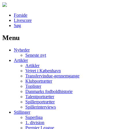
Forside
Livescore
Søg
Menu
Наши партнеры
Nyheder
лучшие займы
Seneste nyt
Artikler
Artikler
Vejret i København
Transfervindue-gennemgange
Klubportrætter
Toplister
Danmarks fodboldhistorie
Talentportrætter
Spillerportrætter
Spillerinterviews
Stillinger
Superliga
1. division
Premier League