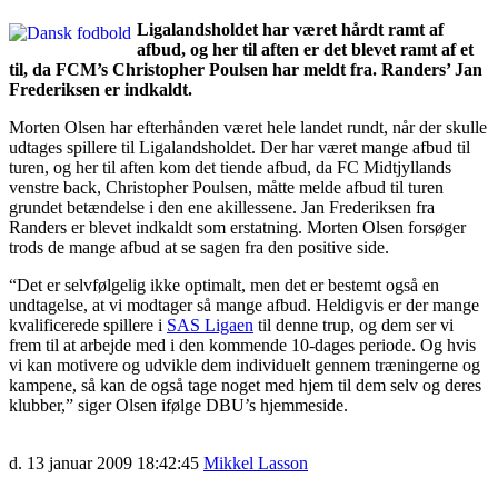
Ligalandsholdet har været hårdt ramt af
afbud, og her til aften er det blevet ramt af et
til, da FCM’s Christopher Poulsen har meldt fra. Randers’ Jan
Frederiksen er indkaldt.
Morten Olsen har efterhånden været hele landet rundt, når der skulle
udtages spillere til Ligalandsholdet. Der har været mange afbud til
turen, og her til aften kom det tiende afbud, da FC Midtjyllands
venstre back, Christopher Poulsen, måtte melde afbud til turen
grundet betændelse i den ene akillessene. Jan Frederiksen fra
Randers er blevet indkaldt som erstatning. Morten Olsen forsøger
trods de mange afbud at se sagen fra den positive side.
“Det er selvfølgelig ikke optimalt, men det er bestemt også en
undtagelse, at vi modtager så mange afbud. Heldigvis er der mange
kvalificerede spillere i
SAS Ligaen
til denne trup, og dem ser vi
frem til at arbejde med i den kommende 10-dages periode. Og hvis
vi kan motivere og udvikle dem individuelt gennem træningerne og
kampene, så kan de også tage noget med hjem til dem selv og deres
klubber,” siger Olsen ifølge DBU’s hjemmeside.
d. 13 januar 2009 18:42:45
Mikkel Lasson