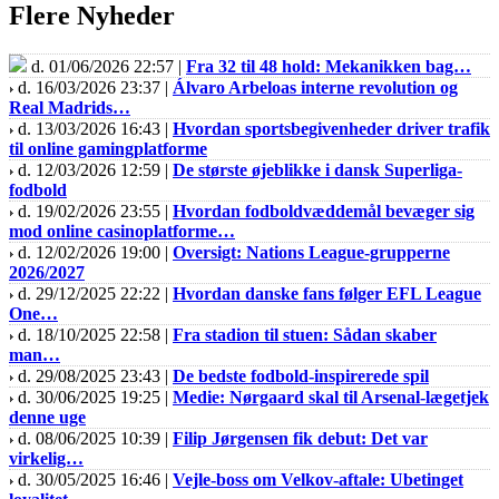
Flere Nyheder
d. 01/06/2026 22:57 |
Fra 32 til 48 hold: Mekanikken bag…
d. 16/03/2026 23:37 |
Álvaro Arbeloas interne revolution og
Real Madrids…
d. 13/03/2026 16:43 |
Hvordan sportsbegivenheder driver trafik
til online gamingplatforme
d. 12/03/2026 12:59 |
De største øjeblikke i dansk Superliga-
fodbold
d. 19/02/2026 23:55 |
Hvordan fodboldvæddemål bevæger sig
mod online casinoplatforme…
d. 12/02/2026 19:00 |
Oversigt: Nations League-grupperne
2026/2027
d. 29/12/2025 22:22 |
Hvordan danske fans følger EFL League
One…
d. 18/10/2025 22:58 |
Fra stadion til stuen: Sådan skaber
man…
d. 29/08/2025 23:43 |
De bedste fodbold-inspirerede spil
d. 30/06/2025 19:25 |
Medie: Nørgaard skal til Arsenal-lægetjek
denne uge
d. 08/06/2025 10:39 |
Filip Jørgensen fik debut: Det var
virkelig…
d. 30/05/2025 16:46 |
Vejle-boss om Velkov-aftale: Ubetinget