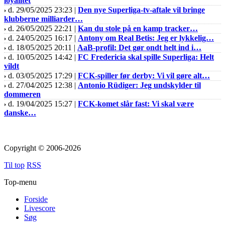
loyalitet
d. 29/05/2025 23:23 |
Den nye Superliga-tv-aftale vil bringe
klubberne milliarder…
d. 26/05/2025 22:21 |
Kan du stole på en kamp tracker…
d. 24/05/2025 16:17 |
Antony om Real Betis: Jeg er lykkelig…
d. 18/05/2025 20:11 |
AaB-profil: Det gør ondt helt ind i…
d. 10/05/2025 14:42 |
FC Fredericia skal spille Superliga: Helt
vildt
d. 03/05/2025 17:29 |
FCK-spiller før derby: Vi vil gøre alt…
d. 27/04/2025 12:38 |
Antonio Rüdiger: Jeg undskylder til
dommeren
d. 19/04/2025 15:27 |
FCK-komet slår fast: Vi skal være
danske…
Copyright © 2006-2026
Til top
RSS
Top-menu
Forside
Livescore
Søg