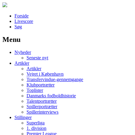
Forside
Livescore
Søg
Menu
Наши партнеры
Nyheder
лучшие займы
Seneste nyt
Artikler
Artikler
Vejret i København
Transfervindue-gennemgange
Klubportrætter
Toplister
Danmarks fodboldhistorie
Talentportrætter
Spillerportrætter
Spillerinterviews
Stillinger
Superliga
1. division
Premier League