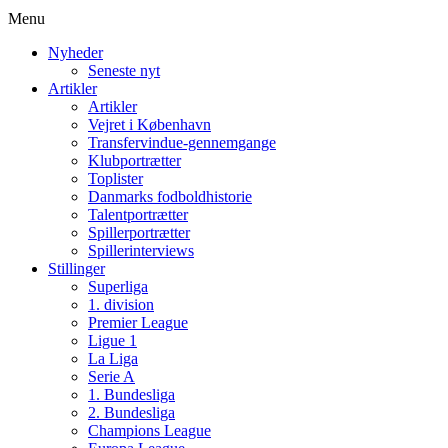
Menu
Nyheder
Seneste nyt
Artikler
Artikler
Vejret i København
Transfervindue-gennemgange
Klubportrætter
Toplister
Danmarks fodboldhistorie
Talentportrætter
Spillerportrætter
Spillerinterviews
Stillinger
Superliga
1. division
Premier League
Ligue 1
La Liga
Serie A
1. Bundesliga
2. Bundesliga
Champions League