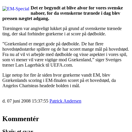
Det er begyndt at blive alvor for vores svenske
naboer, for da svenskerne trænede i dag blev
pressen nægtet adgang.
Træningen var angiveligt lukket på grund af svenskerne trænede
ting, der skal forhindre grækerne i at score på dødbolde.
”Grækenland er meget gode på dødbolde. De har flere
hovedstødsstærke spillere og de har scoret mange mål på hovedstød.
Fra nu af vil vi arbejde med dødbolde og visse aspekter i vores spil,
som vi mener vil være vigtige mod Grækenland,” siger Sveriges
træner Lars Lagerbäck til UEFA.com.
Lige netop for fire år siden hvor grækerne vandt EM, blev
Grækenlands scoring i EM-finalen scoret på et hovedstød, da
Angelos Charisteas headede bolden i mål.
d. 07 juni 2008 15:37:55
Patrick Andersen
Kommentér
Skriv et svar