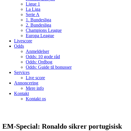
Ligue 1
La Liga
Serie A
1. Bundesliga
2. Bundesliga
Champions League
Europa League
Livescore
Odds
Anmeldelser
Odds: 10 gode råd
Odds: Ordbog
Odds: Guide til bonusser
Services
Live score
Annoncering
Mere info
Kontakt
Kontakt os
EM-Special: Ronaldo sikrer portugisisk