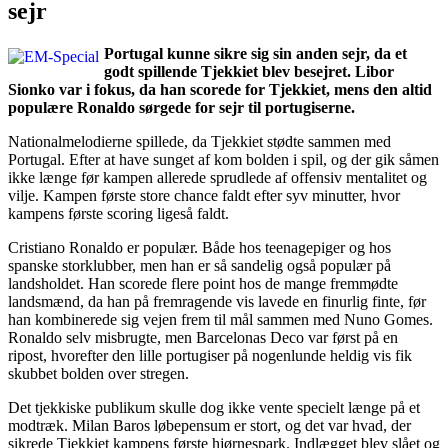
sejr
Portugal kunne sikre sig sin anden sejr, da et
godt spillende Tjekkiet blev besejret. Libor
Sionko var i fokus, da han scorede for Tjekkiet, mens den altid
populære Ronaldo sørgede for sejr til portugiserne.
Nationalmelodierne spillede, da Tjekkiet stødte sammen med
Portugal. Efter at have sunget af kom bolden i spil, og der gik såmen
ikke længe før kampen allerede sprudlede af offensiv mentalitet og
vilje. Kampen første store chance faldt efter syv minutter, hvor
kampens første scoring ligeså faldt.
Cristiano Ronaldo er populær. Både hos teenagepiger og hos
spanske storklubber, men han er så sandelig også populær på
landsholdet. Han scorede flere point hos de mange fremmødte
landsmænd, da han på fremragende vis lavede en finurlig finte, før
han kombinerede sig vejen frem til mål sammen med Nuno Gomes.
Ronaldo selv misbrugte, men Barcelonas Deco var først på en
ripost, hvorefter den lille portugiser på nogenlunde heldig vis fik
skubbet bolden over stregen.
Det tjekkiske publikum skulle dog ikke vente specielt længe på et
modtræk. Milan Baros løbepensum er stort, og det var hvad, der
sikrede Tjekkiet kampens første hjørnespark. Indlægget blev slået og