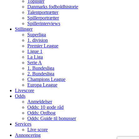
Toplister
Danmarks fodboldhistorie
Talentportrætter
Spillerportrætter
Spillerinterviews
Stillinger
Superliga
1. division
Premier League
Ligue 1
La Liga
Serie A
1. Bundesliga
2. Bundesliga
Champions League
Europa League
Livescore
Odds
Anmeldelser
Odds: 10 gode råd
Odds: Ordbog
Odds: Guide til bonusser
Services
Live score
Annoncering