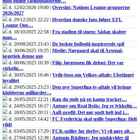
mod online casinoplatforme…
d. 12/02/2026 19:00 |
Oversigt: Nations League-grupperne
2026/2027
d. 29/12/2025 22:22 |
Hvordan danske fans følger EFL
League One…
d. 18/10/2025 22:58 |
Fra stadion til stuen: Sådan skaber
man…
d. 29/08/2025 23:43 |
De bedste fodbold-inspirerede spil
d. 30/06/2025 19:25 |
Medie: Nørgaard skal til Arsenal-
lægetjek denne uge
d. 08/06/2025 10:39 |
Filip Jørgensen fik debut: Det var
virkelig…
d. 30/05/2025 16:46 |
Vejle-boss om Velkov-aftale: Ubetinget
loyalitet
d. 29/05/2025 23:23 |
Den nye Superliga-tv-aftale vil bringe
klubberne milliarder…
d. 26/05/2025 22:21 |
Kan du stole på en kamp tracker…
d. 24/05/2025 16:17 |
Antony om Real Betis: Jeg er lykkelig…
d. 18/05/2025 20:11 |
AaB-profil: Det gør ondt helt ind i…
d. 10/05/2025 14:42 |
FC Fredericia skal spille Superliga: Helt
vildt
d. 03/05/2025 17:29 |
FCK-spiller før derby: Vi vil gøre alt…
d. 27/04/2025 12:38 |
Antonio Rüdiger: Jeg undskylder til