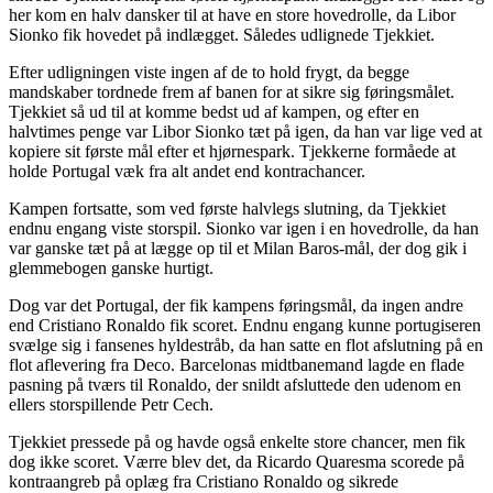
her kom en halv dansker til at have en store hovedrolle, da Libor
Sionko fik hovedet på indlægget. Således udlignede Tjekkiet.
Efter udligningen viste ingen af de to hold frygt, da begge
mandskaber tordnede frem af banen for at sikre sig føringsmålet.
Tjekkiet så ud til at komme bedst ud af kampen, og efter en
halvtimes penge var Libor Sionko tæt på igen, da han var lige ved at
kopiere sit første mål efter et hjørnespark. Tjekkerne formåede at
holde Portugal væk fra alt andet end kontrachancer.
Kampen fortsatte, som ved første halvlegs slutning, da Tjekkiet
endnu engang viste storspil. Sionko var igen i en hovedrolle, da han
var ganske tæt på at lægge op til et Milan Baros-mål, der dog gik i
glemmebogen ganske hurtigt.
Dog var det Portugal, der fik kampens føringsmål, da ingen andre
end Cristiano Ronaldo fik scoret. Endnu engang kunne portugiseren
svælge sig i fansenes hyldestråb, da han satte en flot afslutning på en
flot aflevering fra Deco. Barcelonas midtbanemand lagde en flade
pasning på tværs til Ronaldo, der snildt afsluttede den udenom en
ellers storspillende Petr Cech.
Tjekkiet pressede på og havde også enkelte store chancer, men fik
dog ikke scoret. Værre blev det, da Ricardo Quaresma scorede på
kontraangreb på oplæg fra Cristiano Ronaldo og sikrede