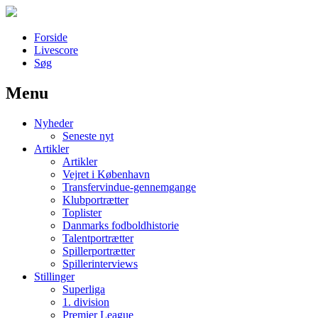
Forside
Livescore
Søg
Menu
Наши партнеры
Nyheder
лучшие займы
Seneste nyt
Artikler
Artikler
Vejret i København
Transfervindue-gennemgange
Klubportrætter
Toplister
Danmarks fodboldhistorie
Talentportrætter
Spillerportrætter
Spillerinterviews
Stillinger
Superliga
1. division
Premier League