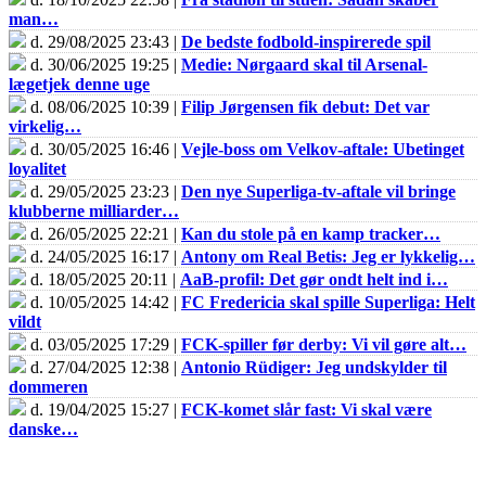
man…
d. 29/08/2025 23:43 |
De bedste fodbold-inspirerede spil
d. 30/06/2025 19:25 |
Medie: Nørgaard skal til Arsenal-
lægetjek denne uge
d. 08/06/2025 10:39 |
Filip Jørgensen fik debut: Det var
virkelig…
d. 30/05/2025 16:46 |
Vejle-boss om Velkov-aftale: Ubetinget
loyalitet
d. 29/05/2025 23:23 |
Den nye Superliga-tv-aftale vil bringe
klubberne milliarder…
d. 26/05/2025 22:21 |
Kan du stole på en kamp tracker…
d. 24/05/2025 16:17 |
Antony om Real Betis: Jeg er lykkelig…
d. 18/05/2025 20:11 |
AaB-profil: Det gør ondt helt ind i…
d. 10/05/2025 14:42 |
FC Fredericia skal spille Superliga: Helt
vildt
d. 03/05/2025 17:29 |
FCK-spiller før derby: Vi vil gøre alt…
d. 27/04/2025 12:38 |
Antonio Rüdiger: Jeg undskylder til
dommeren
d. 19/04/2025 15:27 |
FCK-komet slår fast: Vi skal være
danske…