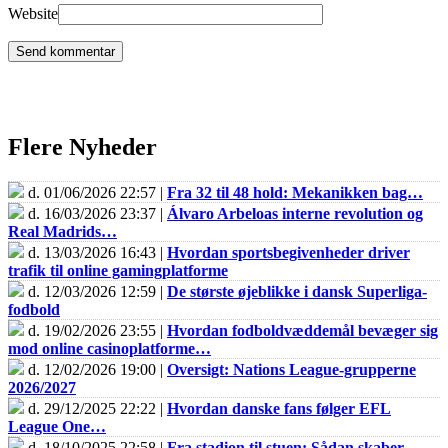
Website
Flere Nyheder
d. 01/06/2026 22:57 |
Fra 32 til 48 hold: Mekanikken bag…
d. 16/03/2026 23:37 |
Álvaro Arbeloas interne revolution og
Real Madrids…
d. 13/03/2026 16:43 |
Hvordan sportsbegivenheder driver
trafik til online gamingplatforme
d. 12/03/2026 12:59 |
De største øjeblikke i dansk Superliga-
fodbold
d. 19/02/2026 23:55 |
Hvordan fodboldvæddemål bevæger sig
mod online casinoplatforme…
d. 12/02/2026 19:00 |
Oversigt: Nations League-grupperne
2026/2027
d. 29/12/2025 22:22 |
Hvordan danske fans følger EFL
League One…
d. 18/10/2025 22:58 |
Fra stadion til stuen: Sådan skaber