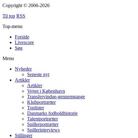
Copyright © 2006-2026
Til top
RSS
Top-menu
Forside
Livescore
Søg
Menu
Nyheder
Seneste nyt
Artikler
Artikler
Vejret i København
Transfervindue-gennemgange
Klubportrætter
Toplister
Danmarks fodboldhistorie
Talentportrætter
Spillerportrætter
Spillerinterviews
Stillinger