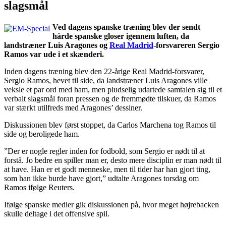
slagsmål
Ved dagens spanske træning blev der sendt
hårde spanske gloser igennem luften, da
landstræner Luis Aragones og
Real Madrid
-forsvareren Sergio
Ramos var ude i et skænderi.
Inden dagens træning blev den 22-årige Real Madrid-forsvarer,
Sergio Ramos, hevet til side, da landstræner Luis Aragones ville
veksle et par ord med ham, men pludselig udartede samtalen sig til et
verbalt slagsmål foran pressen og de fremmødte tilskuer, da Ramos
var stærkt utilfreds med Aragones’ dessiner.
Diskussionen blev først stoppet, da Carlos Marchena tog Ramos til
side og beroligede ham.
”Der er nogle regler inden for fodbold, som Sergio er nødt til at
forstå. Jo bedre en spiller man er, desto mere disciplin er man nødt til
at have. Han er et godt menneske, men til tider har han gjort ting,
som han ikke burde have gjort,” udtalte Aragones torsdag om
Ramos ifølge Reuters.
Ifølge spanske medier gik diskussionen på, hvor meget højrebacken
skulle deltage i det offensive spil.