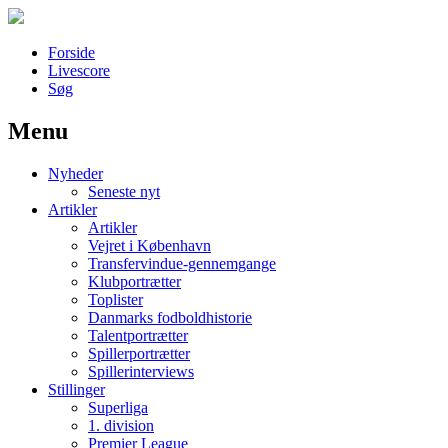
Forside
Livescore
Søg
Menu
Наши партнеры
Nyheder
лучшие займы
Seneste nyt
Artikler
Artikler
Vejret i København
Transfervindue-gennemgange
Klubportrætter
Toplister
Danmarks fodboldhistorie
Talentportrætter
Spillerportrætter
Spillerinterviews
Stillinger
Superliga
1. division
Premier League