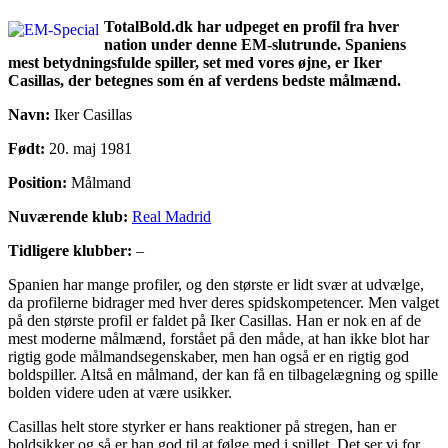
TotalBold.dk har udpeget en profil fra hver
nation under denne EM-slutrunde. Spaniens
mest betydningsfulde spiller, set med vores øjne, er Iker
Casillas, der betegnes som én af verdens bedste målmænd.
Navn:
Iker Casillas
Født:
20. maj 1981
Position:
Målmand
Nuværende klub:
Real Madrid
Tidligere klubber:
–
Spanien har mange profiler, og den største er lidt svær at udvælge,
da profilerne bidrager med hver deres spidskompetencer. Men valget
på den største profil er faldet på Iker Casillas. Han er nok en af de
mest moderne målmænd, forstået på den måde, at han ikke blot har
rigtig gode målmandsegenskaber, men han også er en rigtig god
boldspiller. Altså en målmand, der kan få en tilbagelægning og spille
bolden videre uden at være usikker.
Casillas helt store styrker er hans reaktioner på stregen, han er
boldsikker og så er han god til at følge med i spillet. Det ser vi for