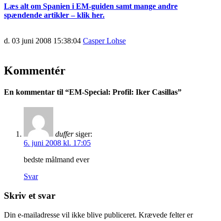
Læs alt om Spanien i EM-guiden samt mange andre
spændende artikler – klik her.
d. 03 juni 2008 15:38:04
Casper Lohse
Kommentér
En kommentar til “
EM-Special: Profil: Iker Casillas
”
duffer
siger:
6. juni 2008 kl. 17:05
bedste målmand ever
Svar
Skriv et svar
Din e-mailadresse vil ikke blive publiceret.
Krævede felter er