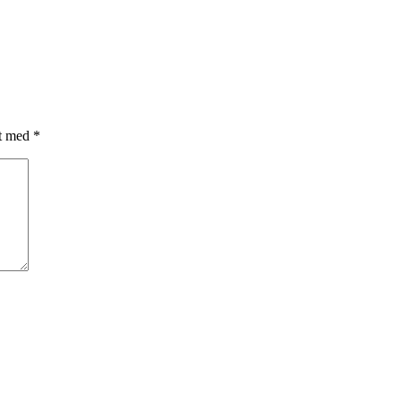
et med
*