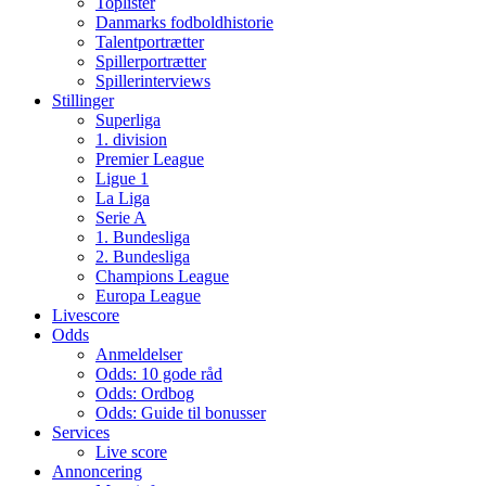
Toplister
Danmarks fodboldhistorie
Talentportrætter
Spillerportrætter
Spillerinterviews
Stillinger
Superliga
1. division
Premier League
Ligue 1
La Liga
Serie A
1. Bundesliga
2. Bundesliga
Champions League
Europa League
Livescore
Odds
Anmeldelser
Odds: 10 gode råd
Odds: Ordbog
Odds: Guide til bonusser
Services
Live score
Annoncering