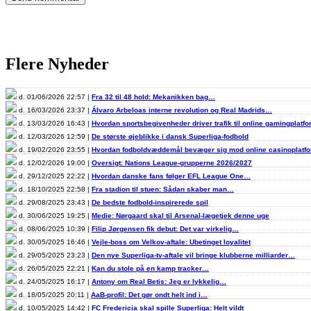
Flere Nyheder
d. 01/06/2026 22:57 |
Fra 32 til 48 hold: Mekanikken bag…
d. 16/03/2026 23:37 |
Álvaro Arbeloas interne revolution og Real Madrids…
d. 13/03/2026 16:43 |
Hvordan sportsbegivenheder driver trafik til online gamingplatf
d. 12/03/2026 12:59 |
De største øjeblikke i dansk Superliga-fodbold
d. 19/02/2026 23:55 |
Hvordan fodboldvæddemål bevæger sig mod online casinoplat
d. 12/02/2026 19:00 |
Oversigt: Nations League-grupperne 2026/2027
d. 29/12/2025 22:22 |
Hvordan danske fans følger EFL League One…
d. 18/10/2025 22:58 |
Fra stadion til stuen: Sådan skaber man…
d. 29/08/2025 23:43 |
De bedste fodbold-inspirerede spil
d. 30/06/2025 19:25 |
Medie: Nørgaard skal til Arsenal-lægetjek denne uge
d. 08/06/2025 10:39 |
Filip Jørgensen fik debut: Det var virkelig…
d. 30/05/2025 16:46 |
Vejle-boss om Velkov-aftale: Ubetinget loyalitet
d. 29/05/2025 23:23 |
Den nye Superliga-tv-aftale vil bringe klubberne milliarder…
d. 26/05/2025 22:21 |
Kan du stole på en kamp tracker…
d. 24/05/2025 16:17 |
Antony om Real Betis: Jeg er lykkelig…
d. 18/05/2025 20:11 |
AaB-profil: Det gør ondt helt ind i…
d. 10/05/2025 14:42 |
FC Fredericia skal spille Superliga: Helt vildt