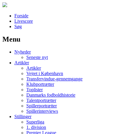
Forside
Livescore
Søg
Menu
Наши партнеры
Nyheder
лучшие займы
Seneste nyt
Artikler
Artikler
Vejret i København
Transfervindue-gennemgange
Klubportrætter
Toplister
Danmarks fodboldhistorie
Talentportrætter
Spillerportrætter
Spillerinterviews
Stillinger
Superliga
1. division
Premier League