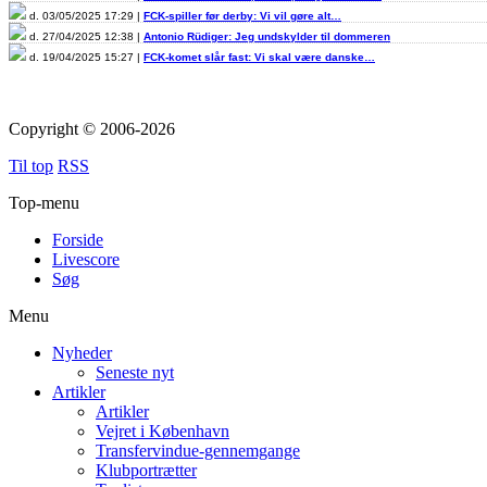
d. 03/05/2025 17:29 |
FCK-spiller før derby: Vi vil gøre alt…
d. 27/04/2025 12:38 |
Antonio Rüdiger: Jeg undskylder til dommeren
d. 19/04/2025 15:27 |
FCK-komet slår fast: Vi skal være danske…
Copyright © 2006-2026
Til top
RSS
Top-menu
Forside
Livescore
Søg
Menu
Nyheder
Seneste nyt
Artikler
Artikler
Vejret i København
Transfervindue-gennemgange
Klubportrætter