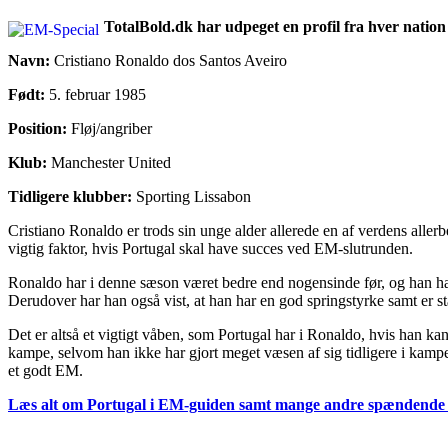
TotalBold.dk har udpeget en profil fra hver nation
Navn:
Cristiano Ronaldo dos Santos Aveiro
Født:
5. februar 1985
Position:
Fløj/angriber
Klub:
Manchester United
Tidligere klubber:
Sporting Lissabon
Cristiano Ronaldo er trods sin unge alder allerede en af verdens allerbe
vigtig faktor, hvis Portugal skal have succes ved EM-slutrunden.
Ronaldo har i denne sæson været bedre end nogensinde før, og han har s
Derudover har han også vist, at han har en god springstyrke samt er stæ
Det er altså et vigtigt våben, som Portugal har i Ronaldo, hvis han k
kampe, selvom han ikke har gjort meget væsen af sig tidligere i kampen
et godt EM.
Læs alt om Portugal i EM-guiden samt mange andre spændende ar