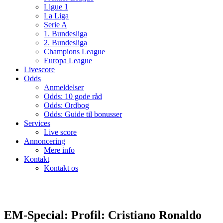
Ligue 1
La Liga
Serie A
1. Bundesliga
2. Bundesliga
Champions League
Europa League
Livescore
Odds
Anmeldelser
Odds: 10 gode råd
Odds: Ordbog
Odds: Guide til bonusser
Services
Live score
Annoncering
Mere info
Kontakt
Kontakt os
EM-Special: Profil: Cristiano Ronaldo