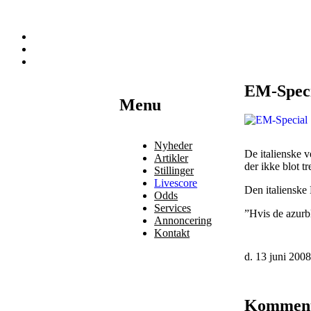
EM-Speci
Наши партнеры
Menu
лучшие займы
Nyheder
De italienske v
Artikler
der ikke blot t
Stillinger
Livescore
Den italienske
Odds
Services
”Hvis de azurbl
Annoncering
Kontakt
d. 13 juni 200
Kommen