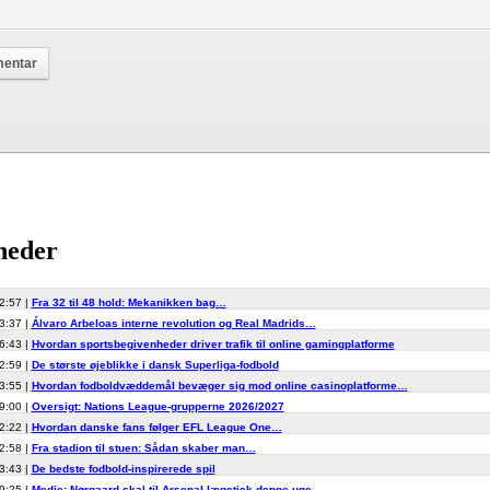
heder
2:57 |
Fra 32 til 48 hold: Mekanikken bag…
3:37 |
Álvaro Arbeloas interne revolution og Real Madrids…
6:43 |
Hvordan sportsbegivenheder driver trafik til online gamingplatforme
2:59 |
De største øjeblikke i dansk Superliga-fodbold
3:55 |
Hvordan fodboldvæddemål bevæger sig mod online casinoplatforme…
9:00 |
Oversigt: Nations League-grupperne 2026/2027
2:22 |
Hvordan danske fans følger EFL League One…
2:58 |
Fra stadion til stuen: Sådan skaber man…
3:43 |
De bedste fodbold-inspirerede spil
9:25 |
Medie: Nørgaard skal til Arsenal-lægetjek denne uge