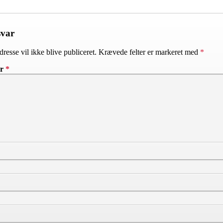
svar
resse vil ikke blive publiceret.
Krævede felter er markeret med
*
ar
*