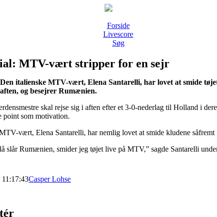
Forside
Livescore
Søg
al: MTV-vært stripper for en sejr
Den italienske MTV-vært, Elena Santarelli, har lovet at smide tøjet,
aften, og besejrer Rumænien.
erdensmestre skal rejse sig i aften efter et 3-0-nederlag til Holland i d
re point som motivation.
 MTV-vært, Elena Santarelli, har nemlig lovet at smide kludene såfremt
å slår Rumænien, smider jeg tøjet live på MTV,” sagde Santarelli under
8 11:17:43
Casper Lohse
tér