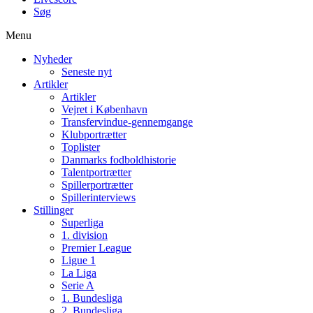
Søg
Menu
Nyheder
Seneste nyt
Artikler
Artikler
Vejret i København
Transfervindue-gennemgange
Klubportrætter
Toplister
Danmarks fodboldhistorie
Talentportrætter
Spillerportrætter
Spillerinterviews
Stillinger
Superliga
1. division
Premier League
Ligue 1
La Liga
Serie A
1. Bundesliga
2. Bundesliga