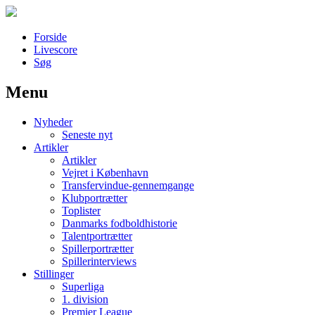
Forside
Livescore
Søg
Menu
Наши партнеры
Nyheder
лучшие займы
Seneste nyt
Artikler
Artikler
Vejret i København
Transfervindue-gennemgange
Klubportrætter
Toplister
Danmarks fodboldhistorie
Talentportrætter
Spillerportrætter
Spillerinterviews
Stillinger
Superliga
1. division
Premier League