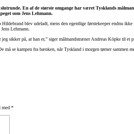
lutrunde. En af de største omgange har været Tysklands målmandsp
 udpeget som Jens Lehmann.
Hildebrand blev udeladt, mens den egentlige førstekeeper endnu ikke va
de Jens Lehmann.
r jeg sikker på, at han er,” siger målmandstræner Andreas Köpke til et 
 De må se kampen fra bænken, når Tyskland i morgen tørner sammen m
et med
*