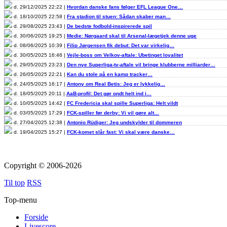
d. 29/12/2025 22:22 |
Hvordan danske fans følger EFL League One…
d. 18/10/2025 22:58 |
Fra stadion til stuen: Sådan skaber man…
d. 29/08/2025 23:43 |
De bedste fodbold-inspirerede spil
d. 30/06/2025 19:25 |
Medie: Nørgaard skal til Arsenal-lægetjek denne uge
d. 08/06/2025 10:39 |
Filip Jørgensen fik debut: Det var virkelig…
d. 30/05/2025 16:46 |
Vejle-boss om Velkov-aftale: Ubetinget loyalitet
d. 29/05/2025 23:23 |
Den nye Superliga-tv-aftale vil bringe klubberne milliarder…
d. 26/05/2025 22:21 |
Kan du stole på en kamp tracker…
d. 24/05/2025 16:17 |
Antony om Real Betis: Jeg er lykkelig…
d. 18/05/2025 20:11 |
AaB-profil: Det gør ondt helt ind i…
d. 10/05/2025 14:42 |
FC Fredericia skal spille Superliga: Helt vildt
d. 03/05/2025 17:29 |
FCK-spiller før derby: Vi vil gøre alt…
d. 27/04/2025 12:38 |
Antonio Rüdiger: Jeg undskylder til dommeren
d. 19/04/2025 15:27 |
FCK-komet slår fast: Vi skal være danske…
Copyright © 2006-2026
Til top
RSS
Top-menu
Forside
Livescore