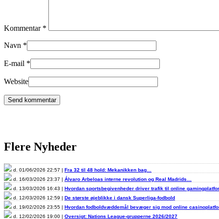
Kommentar
*
Navn
*
E-mail
*
Website
Flere Nyheder
d. 01/06/2026 22:57 |
Fra 32 til 48 hold: Mekanikken bag…
d. 16/03/2026 23:37 |
Álvaro Arbeloas interne revolution og Real Madrids…
d. 13/03/2026 16:43 |
Hvordan sportsbegivenheder driver trafik til online gamingplatf
d. 12/03/2026 12:59 |
De største øjeblikke i dansk Superliga-fodbold
d. 19/02/2026 23:55 |
Hvordan fodboldvæddemål bevæger sig mod online casinoplat
d. 12/02/2026 19:00 |
Oversigt: Nations League-grupperne 2026/2027