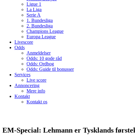
Ligue 1
La Liga
Serie A
1. Bundesliga
2. Bundesliga
Champions League
Europa League
Livescore
Odds
Anmeldelser
Odds: 10 gode råd
Odds: Ordbog
Odds: Guide til bonusser
Services
Live score
Annoncering
Mere info
Kontakt
Kontakt os
EM-Special: Lehmann er Tysklands første