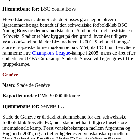
Hjemmebane for:
BSC Young Boys
Hovedstadens stadion Stade de Suisses græstæppe bliver i
ligasammenhænge betrådt af den schweiziske fodboldklub BSC
Young Boys og dennes modstandere. Stadionet er det næststørste i
Schweiz. Stadionet blev bygget på den grund, hvor det tidligere
Wankdorf-stadion lå, der blev nedrevet i 2001. Stadionet har også
store europæiske turneringskampe på CV’et, da FC Thun benyttede
rammerne i tre
Champions League
-kampe i 2005, mens de året efter
spillede en UEFA Cup-kamp. Stade de Suisse vil lægge græs til tre
gruppekampe.
Genève
Navn:
Stade de Genève
Kapacitet under EM:
30.000 tilskuere
Hjemmebane for:
Servette FC
Stade de Genève er til dagligt hjemmebane for den schweiziske
fodboldklub Servette FC, men stadionet har tidligere huset store
internationale kamp. Først venskabskampen mellem Argentina og
England i 2005, og året efter ligeledes en venskabskamp mellem