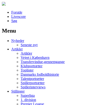
Forside
Livescore
Søg
Menu
Наши партнеры
Nyheder
лучшие займы
Seneste nyt
Artikler
Artikler
Vejret i København
Transfervindue-gennemgange
Klubportrætter
Toplister
Danmarks fodboldhistorie
Talentportrætter
Spillerportrætter
Spillerinterviews
Stillinger
Superliga
1. division
Premier League