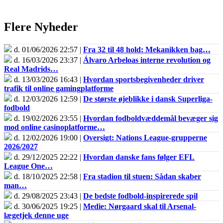
Flere Nyheder
d. 01/06/2026 22:57 |
Fra 32 til 48 hold: Mekanikken bag…
d. 16/03/2026 23:37 |
Álvaro Arbeloas interne revolution og
Real Madrids…
d. 13/03/2026 16:43 |
Hvordan sportsbegivenheder driver
trafik til online gamingplatforme
d. 12/03/2026 12:59 |
De største øjeblikke i dansk Superliga-
fodbold
d. 19/02/2026 23:55 |
Hvordan fodboldvæddemål bevæger sig
mod online casinoplatforme…
d. 12/02/2026 19:00 |
Oversigt: Nations League-grupperne
2026/2027
d. 29/12/2025 22:22 |
Hvordan danske fans følger EFL
League One…
d. 18/10/2025 22:58 |
Fra stadion til stuen: Sådan skaber
man…
d. 29/08/2025 23:43 |
De bedste fodbold-inspirerede spil
d. 30/06/2025 19:25 |
Medie: Nørgaard skal til Arsenal-
lægetjek denne uge