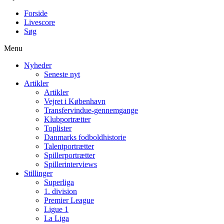
Forside
Livescore
Søg
Menu
Nyheder
Seneste nyt
Artikler
Artikler
Vejret i København
Transfervindue-gennemgange
Klubportrætter
Toplister
Danmarks fodboldhistorie
Talentportrætter
Spillerportrætter
Spillerinterviews
Stillinger
Superliga
1. division
Premier League
Ligue 1
La Liga