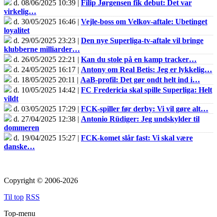
d. 08/06/2025 10:39 |
Filip Jørgensen fik debut: Det var
virkelig…
d. 30/05/2025 16:46 |
Vejle-boss om Velkov-aftale: Ubetinget
loyalitet
d. 29/05/2025 23:23 |
Den nye Superliga-tv-aftale vil bringe
klubberne milliarder…
d. 26/05/2025 22:21 |
Kan du stole på en kamp tracker…
d. 24/05/2025 16:17 |
Antony om Real Betis: Jeg er lykkelig…
d. 18/05/2025 20:11 |
AaB-profil: Det gør ondt helt ind i…
d. 10/05/2025 14:42 |
FC Fredericia skal spille Superliga: Helt
vildt
d. 03/05/2025 17:29 |
FCK-spiller før derby: Vi vil gøre alt…
d. 27/04/2025 12:38 |
Antonio Rüdiger: Jeg undskylder til
dommeren
d. 19/04/2025 15:27 |
FCK-komet slår fast: Vi skal være
danske…
Copyright © 2006-2026
Til top
RSS
Top-menu