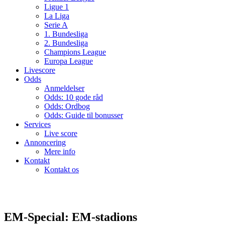
Ligue 1
La Liga
Serie A
1. Bundesliga
2. Bundesliga
Champions League
Europa League
Livescore
Odds
Anmeldelser
Odds: 10 gode råd
Odds: Ordbog
Odds: Guide til bonusser
Services
Live score
Annoncering
Mere info
Kontakt
Kontakt os
EM-Special: EM-stadions