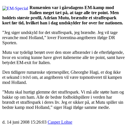
Rumænien var i gårsdagens EM-kamp mod
Italien meget tæt på, at tage alle tre point. Men
holdets største profil, Adrian Mutu, brændte et straffespark
kort før tid, hvilket han i dag undskylder for over for nationen.
”Jeg siger undskyld for det straffespark, jeg brændte. Jeg vil tage
revanche mod Holland,” lover Fiorentina-angriberen ifølge DR
Sporten.
Mutu var tydeligt berørt over den store afbrænder i de efterfølgende,
hvor en scoring kunne have givet italienerne alle tre point, samt have
betydet EM-exit for Italien.
Den tidligere rumænske stjernespiller, Gheorghe Hagi, er dog ikke
et sekund i tvivl om, at angriberen vil være topmotiveret til kampen
mod Holland.
”Mutu skal hurtigt glemme det straffespark. Vi må alle støtte ham og
bakke op om ham. Alle de bedste fodboldspillere i verden har
brændt et straffespark i deres liv. Jeg er sikker på, at Mutu spiller sin
bedste kamp mod Holland,” siger Hagi ifølge samme medie.
d. 14 juni 2008 15:26:03
Casper Lohse