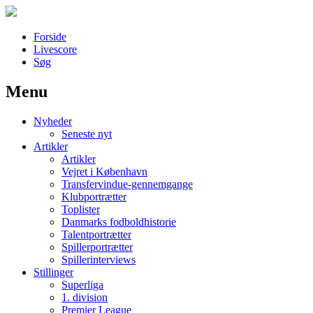
Forside
Livescore
Søg
Menu
Наши партнеры
Nyheder
лучшие займы
Seneste nyt
Artikler
Artikler
Vejret i København
Transfervindue-gennemgange
Klubportrætter
Toplister
Danmarks fodboldhistorie
Talentportrætter
Spillerportrætter
Spillerinterviews
Stillinger
Superliga
1. division
Premier League