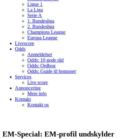
Ligue 1
La Liga
Serie A
1. Bundesliga
2. Bundesliga
Champions League
Europa League
Livescore
Odds
Anmeldelser
Odds: 10 gode råd
Odds: Ordbog
Odds: Guide til bonusser
Services
Live score
Annoncering
Mere info
Kontakt
Kontakt os
EM-Special: EM-profil undskylder