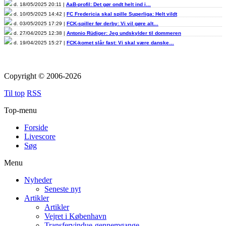
d. 18/05/2025 20:11 |
AaB-profil: Det gør ondt helt ind i…
d. 10/05/2025 14:42 |
FC Fredericia skal spille Superliga: Helt vildt
d. 03/05/2025 17:29 |
FCK-spiller før derby: Vi vil gøre alt…
d. 27/04/2025 12:38 |
Antonio Rüdiger: Jeg undskylder til dommeren
d. 19/04/2025 15:27 |
FCK-komet slår fast: Vi skal være danske…
Copyright © 2006-2026
Til top
RSS
Top-menu
Forside
Livescore
Søg
Menu
Nyheder
Seneste nyt
Artikler
Artikler
Vejret i København
Transfervindue-gennemgange