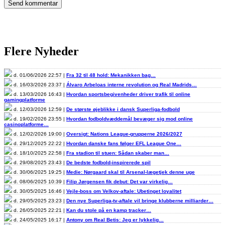
Flere Nyheder
d. 01/06/2026 22:57 |
Fra 32 til 48 hold: Mekanikken bag…
d. 16/03/2026 23:37 |
Álvaro Arbeloas interne revolution og Real Madrids…
d. 13/03/2026 16:43 |
Hvordan sportsbegivenheder driver trafik til online
gamingplatforme
d. 12/03/2026 12:59 |
De største øjeblikke i dansk Superliga-fodbold
d. 19/02/2026 23:55 |
Hvordan fodboldvæddemål bevæger sig mod online
casinoplatforme…
d. 12/02/2026 19:00 |
Oversigt: Nations League-grupperne 2026/2027
d. 29/12/2025 22:22 |
Hvordan danske fans følger EFL League One…
d. 18/10/2025 22:58 |
Fra stadion til stuen: Sådan skaber man…
d. 29/08/2025 23:43 |
De bedste fodbold-inspirerede spil
d. 30/06/2025 19:25 |
Medie: Nørgaard skal til Arsenal-lægetjek denne uge
d. 08/06/2025 10:39 |
Filip Jørgensen fik debut: Det var virkelig…
d. 30/05/2025 16:46 |
Vejle-boss om Velkov-aftale: Ubetinget loyalitet
d. 29/05/2025 23:23 |
Den nye Superliga-tv-aftale vil bringe klubberne milliarder…
d. 26/05/2025 22:21 |
Kan du stole på en kamp tracker…
d. 24/05/2025 16:17 |
Antony om Real Betis: Jeg er lykkelig…