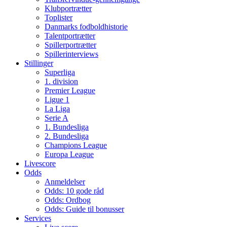
Klubportrætter
Toplister
Danmarks fodboldhistorie
Talentportrætter
Spillerportrætter
Spillerinterviews
Stillinger
Superliga
1. division
Premier League
Ligue 1
La Liga
Serie A
1. Bundesliga
2. Bundesliga
Champions League
Europa League
Livescore
Odds
Anmeldelser
Odds: 10 gode råd
Odds: Ordbog
Odds: Guide til bonusser
Services