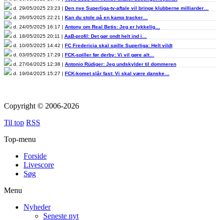
d. 29/05/2025 23:23 |
Den nye Superliga-tv-aftale vil bringe klubberne milliarder…
d. 26/05/2025 22:21 |
Kan du stole på en kamp tracker…
d. 24/05/2025 16:17 |
Antony om Real Betis: Jeg er lykkelig…
d. 18/05/2025 20:11 |
AaB-profil: Det gør ondt helt ind i…
d. 10/05/2025 14:42 |
FC Fredericia skal spille Superliga: Helt vildt
d. 03/05/2025 17:29 |
FCK-spiller før derby: Vi vil gøre alt…
d. 27/04/2025 12:38 |
Antonio Rüdiger: Jeg undskylder til dommeren
d. 19/04/2025 15:27 |
FCK-komet slår fast: Vi skal være danske…
Copyright © 2006-2026
Til top
RSS
Top-menu
Forside
Livescore
Søg
Menu
Nyheder
Seneste nyt