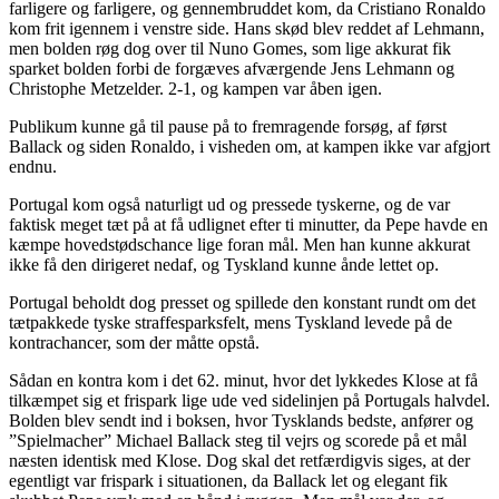
farligere og farligere, og gennembruddet kom, da Cristiano Ronaldo
kom frit igennem i venstre side. Hans skød blev reddet af Lehmann,
men bolden røg dog over til Nuno Gomes, som lige akkurat fik
sparket bolden forbi de forgæves afværgende Jens Lehmann og
Christophe Metzelder. 2-1, og kampen var åben igen.
Publikum kunne gå til pause på to fremragende forsøg, af først
Ballack og siden Ronaldo, i visheden om, at kampen ikke var afgjort
endnu.
Portugal kom også naturligt ud og pressede tyskerne, og de var
faktisk meget tæt på at få udlignet efter ti minutter, da Pepe havde en
kæmpe hovedstødschance lige foran mål. Men han kunne akkurat
ikke få den dirigeret nedaf, og Tyskland kunne ånde lettet op.
Portugal beholdt dog presset og spillede den konstant rundt om det
tætpakkede tyske straffesparksfelt, mens Tyskland levede på de
kontrachancer, som der måtte opstå.
Sådan en kontra kom i det 62. minut, hvor det lykkedes Klose at få
tilkæmpet sig et frispark lige ude ved sidelinjen på Portugals halvdel.
Bolden blev sendt ind i boksen, hvor Tysklands bedste, anfører og
”Spielmacher” Michael Ballack steg til vejrs og scorede på et mål
næsten identisk med Klose. Dog skal det retfærdigvis siges, at der
egentligt var frispark i situationen, da Ballack let og elegant fik