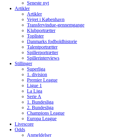
Seneste nyt
Artikler
Artikler
Vejret i København
Transfervindue-gennemgange
Klubportrætter
Toplister
Danmarks fodboldhistorie
Talentportrætter
Spillerportrætter
Spillerinterviews
Stillinger
Superliga
1. division
Premier League
Ligue 1
La Liga
Serie A
1. Bundesliga
2. Bundesliga
Champions League
Europa League
Livescore
Odds
Anmeldelser