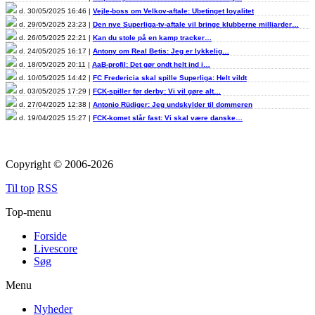
d. 30/05/2025 16:46 |
Vejle-boss om Velkov-aftale: Ubetinget loyalitet
d. 29/05/2025 23:23 |
Den nye Superliga-tv-aftale vil bringe klubberne milliarder…
d. 26/05/2025 22:21 |
Kan du stole på en kamp tracker…
d. 24/05/2025 16:17 |
Antony om Real Betis: Jeg er lykkelig…
d. 18/05/2025 20:11 |
AaB-profil: Det gør ondt helt ind i…
d. 10/05/2025 14:42 |
FC Fredericia skal spille Superliga: Helt vildt
d. 03/05/2025 17:29 |
FCK-spiller før derby: Vi vil gøre alt…
d. 27/04/2025 12:38 |
Antonio Rüdiger: Jeg undskylder til dommeren
d. 19/04/2025 15:27 |
FCK-komet slår fast: Vi skal være danske…
Copyright © 2006-2026
Til top
RSS
Top-menu
Forside
Livescore
Søg
Menu
Nyheder