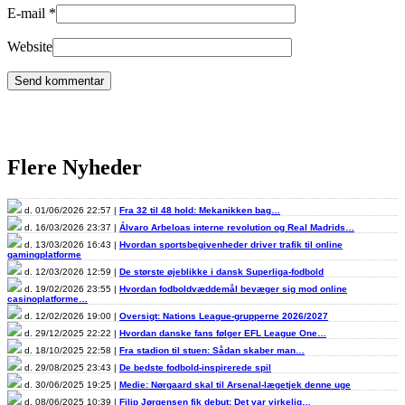
E-mail
*
Website
Flere Nyheder
d. 01/06/2026 22:57 |
Fra 32 til 48 hold: Mekanikken bag…
d. 16/03/2026 23:37 |
Álvaro Arbeloas interne revolution og Real Madrids…
d. 13/03/2026 16:43 |
Hvordan sportsbegivenheder driver trafik til online
gamingplatforme
d. 12/03/2026 12:59 |
De største øjeblikke i dansk Superliga-fodbold
d. 19/02/2026 23:55 |
Hvordan fodboldvæddemål bevæger sig mod online
casinoplatforme…
d. 12/02/2026 19:00 |
Oversigt: Nations League-grupperne 2026/2027
d. 29/12/2025 22:22 |
Hvordan danske fans følger EFL League One…
d. 18/10/2025 22:58 |
Fra stadion til stuen: Sådan skaber man…
d. 29/08/2025 23:43 |
De bedste fodbold-inspirerede spil
d. 30/06/2025 19:25 |
Medie: Nørgaard skal til Arsenal-lægetjek denne uge
d. 08/06/2025 10:39 |
Filip Jørgensen fik debut: Det var virkelig…