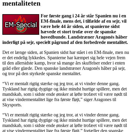
mentaliteten
For første gang i 24 år står Spanien nu i en
EM-finale, mens det, i tilfælde af en sejr, vil
være hele 44 år siden, at spanierne sidst
hævede et stort trofæ over de spanske
hovedbunde. Landstræner Aragonés håber
inderligt på sejr, specielt pågrund af den forbedrede mentalitet.
Det er længe siden, at Spanien sidst har stået i en EM-finale, men nu
er det endelig lykkedes. Spanierne har kæmpet sig hele vejen frem
til den allersidste kamp, hvor så mange års skuffelser ender i enten
gråd eller glæde. Den spanske landstræner Aragonés håber på sejr,
og tror på den styrkede spanske mentalitet.
“Vi er mentalt rigtig stærke og jeg tror, at vi vinder denne gang.
Tyskland har rigtig dygtige og ikke mindst hurtige spillere, men det
mandskab, som i sidste ende ønsker at løfte trofæet vil være nødt til
at vise vindermentalitet lige fra første fløjt,” siger Aragones til
Skysports.
“Vi er mentalt rigtig stærke og jeg tror, at vi vinder denne gang.
Tyskland har rigtig dygtige og ikke mindst hurtige spillere, men det
mandskab, som i sidste ende ønsker at løfte trofæet vil være nødt til
at vise vindermentalitet lige fra første fløjt,” fortæller den spanske