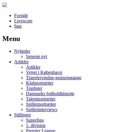
Forside
Livescore
Søg
Menu
Наши партнеры
Nyheder
лучшие займы
Seneste nyt
Artikler
Artikler
Vejret i København
Transfervindue-gennemgange
Klubportrætter
Toplister
Danmarks fodboldhistorie
Talentportrætter
Spillerportrætter
Spillerinterviews
Stillinger
Superliga
1. division
Premier League