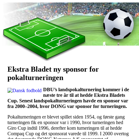
Ekstra Bladet ny sponsor for
Наши партнеры
pokalturneringen
лучшие займы
DBU’s landspokalturnering kommer i de
næste tre år til at hedde Ekstra Bladets
Cup. Senest landspokalturneringen havde en sponsor var
fra 2000–2004, hvor DONG var sponsor for turneringen.
Pokalturneringen er blevet spillet siden 1954, og første gang
turneringen fik en sponsor var i 1990, hvor turneringen hed
Giro Cup indtil 1996, derefter kom turneringen til at hedde
Compaq Cup og det sponsorat varede til 1999. I 2000 overtog