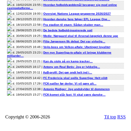
d. 19/02/2026 23:55 |
Hvordan fodboldvæddemål bevæger sig mod online
casinoplatforme…
d. 12/02/2026 19:00 |
Oversigt: Nations League-grupperne 2026/2027
d. 29/12/2025 22:22 |
Hvordan danske fans følger EFL League One…
d. 18/10/2025 22:58 |
Fra stadion til stuen: Sådan skaber man…
d. 29/08/2025 23:43 |
De bedste fodbold-inspirerede spil
d. 30/06/2025 19:25 |
Medie: Nørgaard skal til Arsenal-lægetjek denne uge
d. 08/06/2025 10:39 |
Filip Jørgensen fik debut: Det var virkelig…
d. 30/05/2025 16:46 |
Vejle-boss om Velkov-aftale: Ubetinget loyalitet
d. 29/05/2025 23:23 |
Den nye Superliga-tv-aftale vil bringe klubberne
milliarder…
d. 26/05/2025 22:21 |
Kan du stole på en kamp tracker…
d. 24/05/2025 16:17 |
Antony om Real Betis: Jeg er lykkelig…
d. 18/05/2025 20:11 |
AaB-profil: Det gør ondt helt ind i…
d. 10/05/2025 14:42 |
FC Fredericia skal spille Superliga: Helt vildt
d. 03/05/2025 17:29 |
FCK-spiller før derby: Vi vil gøre alt…
d. 27/04/2025 12:38 |
Antonio Rüdiger: Jeg undskylder til dommeren
d. 19/04/2025 15:27 |
FCK-komet slår fast: Vi skal være danske…
Copyright © 2006-2026
Til top
RSS