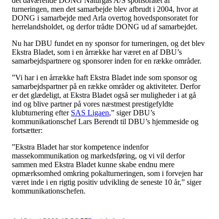
det daværende DONG Naturgas A/S sponsoratet af
turneringen, men det samarbejde blev afbrudt i 2004, hvor at
DONG i samarbejde med Arla overtog hovedsponsoratet for
herrelandsholdet, og derfor trådte DONG ud af samarbejdet.
Nu har DBU fundet en ny sponsor for turneringen, og det blev
Ekstra Bladet, som i en årrække har været en af DBU’s
samarbejdspartnere og sponsorer inden for en række områder.
”Vi har i en årrække haft Ekstra Bladet inde som sponsor og
samarbejdspartner på en række områder og aktiviteter. Derfor
er det glædeligt, at Ekstra Bladet også ser muligheder i at gå
ind og blive partner på vores næstmest prestigefyldte
klubturnering efter
SAS Ligaen
,” siger DBU’s
kommunikationschef Lars Berendt til DBU’s hjemmeside og
fortsætter:
”Ekstra Bladet har stor kompetence indenfor
massekommunikation og markedsføring, og vi vil derfor
sammen med Ekstra Bladet kunne skabe endnu mere
opmærksomhed omkring pokalturneringen, som i forvejen har
været inde i en rigtig positiv udvikling de seneste 10 år,” siger
kommunikationschefen.