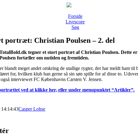
Forside
Livescore
Søg
t portræt: Christian Poulsen – 2. del
TotalBold.dk tegner et stort portræt af Christian Poulsen. Dette e
Poulsen fortæller om nutiden og fremtiden.
er blandt meget andet omkring de utallige rygter, der har meldt ham til
 sløret for, hvilken klub han gerne så sin søn spille for af disse to. Udo
i også interviewet FC Københavns Carsten V. Jensen.
portrættet ved at klikke her, eller under menupunktet “Artikler”.
8 14:14:43
Casper Lohse
tér