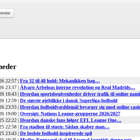
heder
26 22:57 |
Fra 32 til 48 hold: Mekanikken bag…
26 23:37 |
Álvaro Arbeloas interne revolution og Real Madrids…
26 16:43 |
Hvordan sportsbegivenheder driver trafik til online gam
26 12:59 |
De største øjeblikke i dansk Superliga-fodbold
26 23:55 |
Hvordan fodboldvæddemål bevæger sig mod online cas
26 19:00 |
Oversigt: Nations League-grupperne 2026/2027
25 22:22 |
Hvordan danske fans følger EFL League One…
25 22:58 |
Fra stadion til stuen: Sådan skaber man…
25 23:43 |
De bedste fodbold-inspirerede spil
25 19:25 |
Medie: Nørgaard skal til Arsenal-lægetjek denne uge