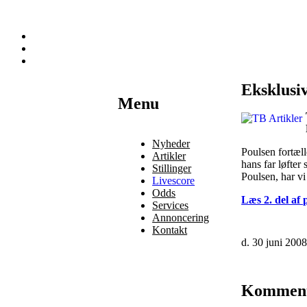
Eksklusiv
Наши партнеры
Menu
лучшие займы
Nyheder
Poulsen fortæll
Artikler
hans far løfter
Stillinger
Poulsen, har v
Livescore
Odds
Læs 2. del af 
Services
Annoncering
Kontakt
d. 30 juni 200
Kommen