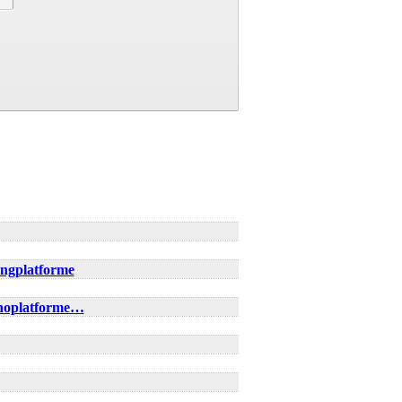
ingplatforme
inoplatforme…