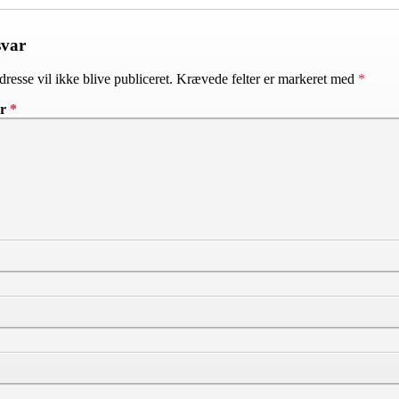
svar
resse vil ikke blive publiceret.
Krævede felter er markeret med
*
ar
*