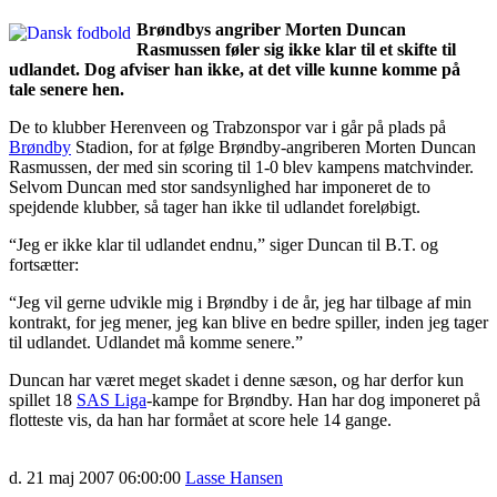
Brøndbys angriber Morten Duncan
Rasmussen føler sig ikke klar til et skifte til
udlandet. Dog afviser han ikke, at det ville kunne komme på
tale senere hen.
De to klubber Herenveen og Trabzonspor var i går på plads på
Brøndby
Stadion, for at følge Brøndby-angriberen Morten Duncan
Rasmussen, der med sin scoring til 1-0 blev kampens matchvinder.
Selvom Duncan med stor sandsynlighed har imponeret de to
spejdende klubber, så tager han ikke til udlandet foreløbigt.
“Jeg er ikke klar til udlandet endnu,” siger Duncan til B.T. og
fortsætter:
“Jeg vil gerne udvikle mig i Brøndby i de år, jeg har tilbage af min
kontrakt, for jeg mener, jeg kan blive en bedre spiller, inden jeg tager
til udlandet. Udlandet må komme senere.”
Duncan har været meget skadet i denne sæson, og har derfor kun
spillet 18
SAS Liga
-kampe for Brøndby. Han har dog imponeret på
flotteste vis, da han har formået at score hele 14 gange.
d. 21 maj 2007 06:00:00
Lasse Hansen