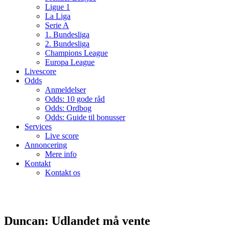
Ligue 1
La Liga
Serie A
1. Bundesliga
2. Bundesliga
Champions League
Europa League
Livescore
Odds
Anmeldelser
Odds: 10 gode råd
Odds: Ordbog
Odds: Guide til bonusser
Services
Live score
Annoncering
Mere info
Kontakt
Kontakt os
Duncan: Udlandet må vente