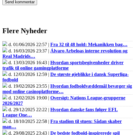
Flere Nyheder
d. 01/06/2026 22:57 |
Fra 32 til 48 hold: Mekanikken bag…
d. 16/03/2026 23:37 |
Álvaro Arbeloas interne revolution og
Real Madrids…
d. 13/03/2026 16:43 |
Hvordan sportsbegivenheder driver
trafik til online gamingplatforme
d. 12/03/2026 12:59 |
De største øjeblikke i dansk Superliga-
fodbold
d. 19/02/2026 23:55 |
Hvordan fodboldvæddemål bevæger sig
mod online casinoplatforme…
d. 12/02/2026 19:00 |
Oversigt: Nations League-grupperne
2026/2027
d. 29/12/2025 22:22 |
Hvordan danske fans følger EFL
League One…
d. 18/10/2025 22:58 |
Fra stadion til stuen: Sådan skaber
man…
d. 29/08/2025 23:43 |
De bedste fodbold-inspirerede spil