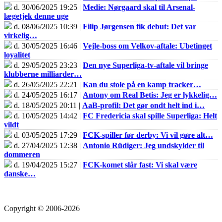
d. 30/06/2025 19:25 |
Medie: Nørgaard skal til Arsenal-
lægetjek denne uge
d. 08/06/2025 10:39 |
Filip Jørgensen fik debut: Det var
virkelig…
d. 30/05/2025 16:46 |
Vejle-boss om Velkov-aftale: Ubetinget
loyalitet
d. 29/05/2025 23:23 |
Den nye Superliga-tv-aftale vil bringe
klubberne milliarder…
d. 26/05/2025 22:21 |
Kan du stole på en kamp tracker…
d. 24/05/2025 16:17 |
Antony om Real Betis: Jeg er lykkelig…
d. 18/05/2025 20:11 |
AaB-profil: Det gør ondt helt ind i…
d. 10/05/2025 14:42 |
FC Fredericia skal spille Superliga: Helt
vildt
d. 03/05/2025 17:29 |
FCK-spiller før derby: Vi vil gøre alt…
d. 27/04/2025 12:38 |
Antonio Rüdiger: Jeg undskylder til
dommeren
d. 19/04/2025 15:27 |
FCK-komet slår fast: Vi skal være
danske…
Copyright © 2006-2026