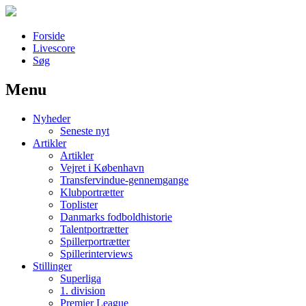
Forside
Livescore
Søg
Menu
Наши партнеры
Nyheder
лучшие займы
Seneste nyt
Artikler
Artikler
Vejret i København
Transfervindue-gennemgange
Klubportrætter
Toplister
Danmarks fodboldhistorie
Talentportrætter
Spillerportrætter
Spillerinterviews
Stillinger
Superliga
1. division
Premier League