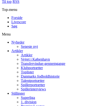
Til top
RSS
Top-menu
Forside
Livescore
Søg
Menu
Nyheder
Seneste nyt
Artikler
Artikler
Vejret i København
Transfervindue-gennemgange
Klubportrætter
Toplister
Danmarks fodboldhistorie
Talentportrætter
Spillerportrætter
Spillerinterviews
Stillinger
Superliga
1. division