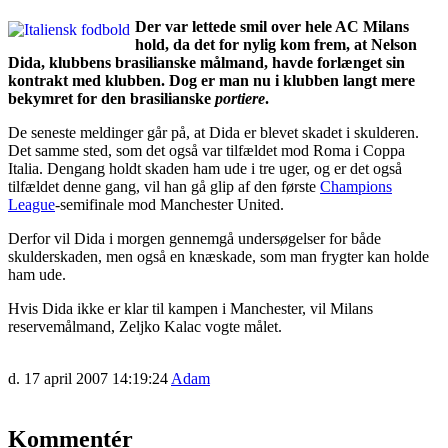
Der var lettede smil over hele AC Milans
hold, da det for nylig kom frem, at Nelson
Dida, klubbens brasilianske målmand, havde forlænget sin
kontrakt med klubben. Dog er man nu i klubben langt mere
bekymret for den brasilianske
portiere
.
De seneste meldinger går på, at Dida er blevet skadet i skulderen.
Det samme sted, som det også var tilfældet mod Roma i Coppa
Italia. Dengang holdt skaden ham ude i tre uger, og er det også
tilfældet denne gang, vil han gå glip af den første
Champions
League
-semifinale mod Manchester United.
Derfor vil Dida i morgen gennemgå undersøgelser for både
skulderskaden, men også en knæskade, som man frygter kan holde
ham ude.
Hvis Dida ikke er klar til kampen i Manchester, vil Milans
reservemålmand, Zeljko Kalac vogte målet.
d. 17 april 2007 14:19:24
Adam
Kommentér