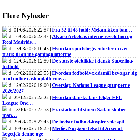
Flere Nyheder
d. 01/06/2026 22:57 |
Fra 32 til 48 hold: Mekanikken bag…
d. 16/03/2026 23:37 |
Álvaro Arbeloas interne revolution og
Real Madrids…
d. 13/03/2026 16:43 |
Hvordan sportsbegivenheder driver
trafik til online gamingplatforme
d. 12/03/2026 12:59 |
De største øjeblikke i dansk Superliga-
fodbold
d. 19/02/2026 23:55 |
Hvordan fodboldvæddemål bevæger sig
mod online casinoplatforme…
d. 12/02/2026 19:00 |
Oversigt: Nations League-grupperne
2026/2027
d. 29/12/2025 22:22 |
Hvordan danske fans følger EFL
League One…
d. 18/10/2025 22:58 |
Fra stadion til stuen: Sådan skaber
man…
d. 29/08/2025 23:43 |
De bedste fodbold-inspirerede spil
d. 30/06/2025 19:25 |
Medie: Nørgaard skal til Arsenal-
lægetjek denne uge