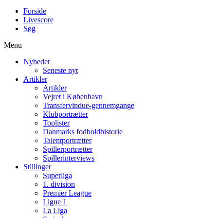
Forside
Livescore
Søg
Menu
Nyheder
Seneste nyt
Artikler
Artikler
Vejret i København
Transfervindue-gennemgange
Klubportrætter
Toplister
Danmarks fodboldhistorie
Talentportrætter
Spillerportrætter
Spillerinterviews
Stillinger
Superliga
1. division
Premier League
Ligue 1
La Liga