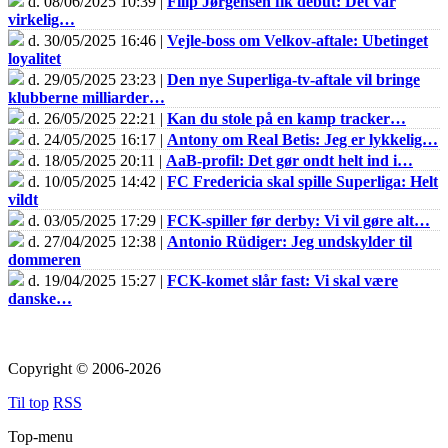
d. 08/06/2025 10:39 |
Filip Jørgensen fik debut: Det var
virkelig…
d. 30/05/2025 16:46 |
Vejle-boss om Velkov-aftale: Ubetinget
loyalitet
d. 29/05/2025 23:23 |
Den nye Superliga-tv-aftale vil bringe
klubberne milliarder…
d. 26/05/2025 22:21 |
Kan du stole på en kamp tracker…
d. 24/05/2025 16:17 |
Antony om Real Betis: Jeg er lykkelig…
d. 18/05/2025 20:11 |
AaB-profil: Det gør ondt helt ind i…
d. 10/05/2025 14:42 |
FC Fredericia skal spille Superliga: Helt
vildt
d. 03/05/2025 17:29 |
FCK-spiller før derby: Vi vil gøre alt…
d. 27/04/2025 12:38 |
Antonio Rüdiger: Jeg undskylder til
dommeren
d. 19/04/2025 15:27 |
FCK-komet slår fast: Vi skal være
danske…
Copyright © 2006-2026
Til top
RSS
Top-menu