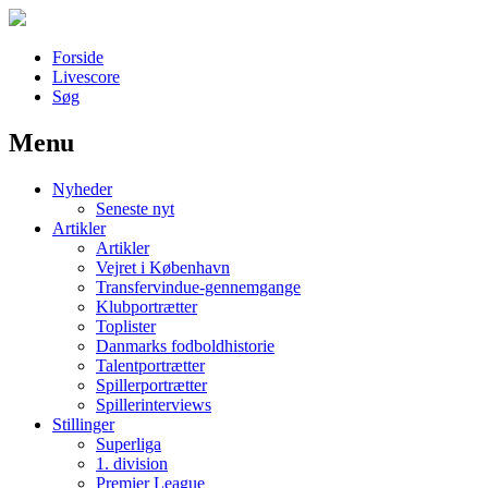
Forside
Livescore
Søg
Menu
Наши партнеры
Nyheder
лучшие займы
Seneste nyt
Artikler
Artikler
Vejret i København
Transfervindue-gennemgange
Klubportrætter
Toplister
Danmarks fodboldhistorie
Talentportrætter
Spillerportrætter
Spillerinterviews
Stillinger
Superliga
1. division
Premier League