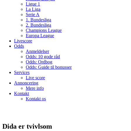
Ligue 1
La Liga
Serie A
1. Bundesliga
2. Bundesliga
Champions League
Europa League
Livescore
Odds
Anmeldelser
Odds: 10 gode råd
Odds: Ordbog
Odds: Guide til bonusser
Services
Live score
Annoncering
Mere info
Kontakt
Kontakt os
Dida er tvivlsom