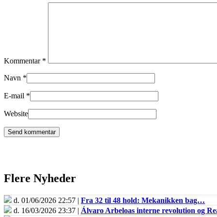
Kommentar
*
Navn
*
E-mail
*
Website
Flere Nyheder
d. 01/06/2026 22:57 |
Fra 32 til 48 hold: Mekanikken bag…
d. 16/03/2026 23:37 |
Álvaro Arbeloas interne revolution og 