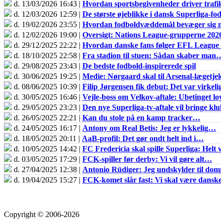
d. 13/03/2026 16:43 |
Hvordan sportsbegivenheder driver trafik
d. 12/03/2026 12:59 |
De største øjeblikke i dansk Superliga-fo
d. 19/02/2026 23:55 |
Hvordan fodboldvæddemål bevæger sig m
d. 12/02/2026 19:00 |
Oversigt: Nations League-grupperne 202
d. 29/12/2025 22:22 |
Hvordan danske fans følger EFL Leagu
d. 18/10/2025 22:58 |
Fra stadion til stuen: Sådan skaber man
d. 29/08/2025 23:43 |
De bedste fodbold-inspirerede spil
d. 30/06/2025 19:25 |
Medie: Nørgaard skal til Arsenal-lægetje
d. 08/06/2025 10:39 |
Filip Jørgensen fik debut: Det var virkel
d. 30/05/2025 16:46 |
Vejle-boss om Velkov-aftale: Ubetinget loy
d. 29/05/2025 23:23 |
Den nye Superliga-tv-aftale vil bringe k
d. 26/05/2025 22:21 |
Kan du stole på en kamp tracker…
d. 24/05/2025 16:17 |
Antony om Real Betis: Jeg er lykkelig…
d. 18/05/2025 20:11 |
AaB-profil: Det gør ondt helt ind i…
d. 10/05/2025 14:42 |
FC Fredericia skal spille Superliga: Helt v
d. 03/05/2025 17:29 |
FCK-spiller før derby: Vi vil gøre alt…
d. 27/04/2025 12:38 |
Antonio Rüdiger: Jeg undskylder til do
d. 19/04/2025 15:27 |
FCK-komet slår fast: Vi skal være dans
Copyright © 2006-2026