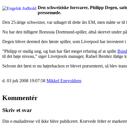
Den schweiziske forsvarer, Philipp Degen, satte
pressemøde.
Den 25-årige schweizer, var udtaget til dette års EM, men måtte se til 
Nu har den tidligere Borussia Dortmund-spiller, altså skrevet under på
Degen bliver dermed den første spiller, som Liverpool har investeret i i
”Philipp er stadig ung, og han har fået meget erfaring af at spille
Bund
til det høje niveau,” siger Liverpools manager, Rafael Benitez ifølge
Selvom det først er nu højrebacken er blevet præsenteret, så blev trans
d. 03 juli 2008 19:07:58
Mikkel Enevoldsen
Kommentér
Skriv et svar
Din e-mailadresse vil ikke blive publiceret.
Krævede felter er marker