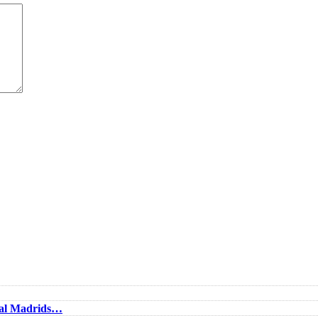
Real Madrids…