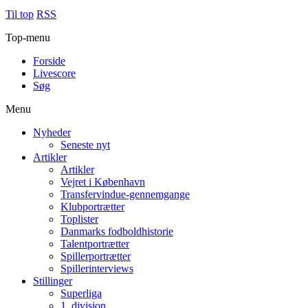
Til top
RSS
Top-menu
Forside
Livescore
Søg
Menu
Nyheder
Seneste nyt
Artikler
Artikler
Vejret i København
Transfervindue-gennemgange
Klubportrætter
Toplister
Danmarks fodboldhistorie
Talentportrætter
Spillerportrætter
Spillerinterviews
Stillinger
Superliga
1. division