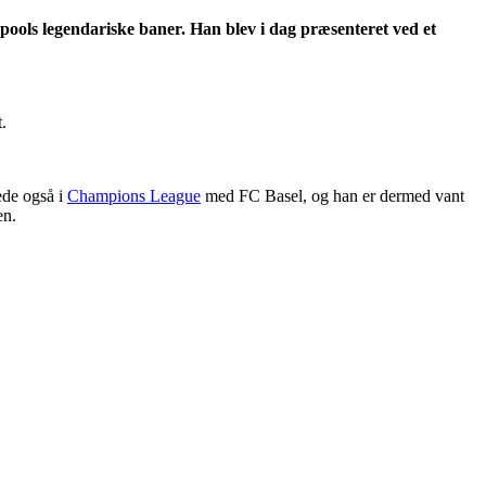
erpools legendariske baner. Han blev i dag præsenteret ved et
.
ede også i
Champions League
med FC Basel, og han er dermed vant
en.