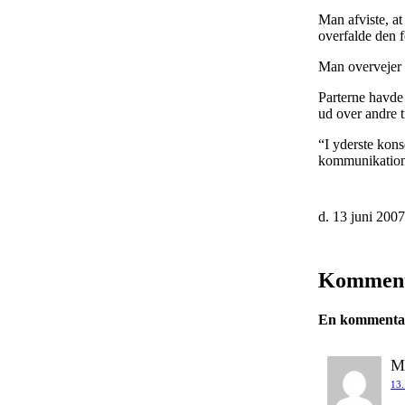
Man afviste, at
overfalde den f
Man overvejer e
Parterne havde 
ud over andre t
“I yderste kon
kommunikation
d. 13 juni 200
Kommen
En kommentar 
Mi
13.