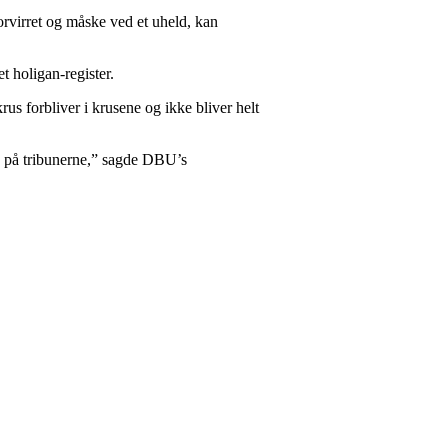
forvirret og måske ved et uheld, kan
t holigan-register.
rus forbliver i krusene og ikke bliver helt
d på tribunerne,” sagde DBU’s