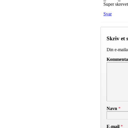
Super skrevet
Svar
Skriv et 
Din e-mailad
Komment
Navn
*
E-mail
*