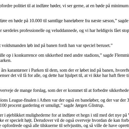
pfordre politiet til at indføre bøder, vi ser gerne, at en bøde på minim
dføre en bøde på 10.000 til samtlige baneløbere fra næste sæson,” sagde
r særdeles professionelle og veluddannede, og vi har heldigvis fået sto
at voldsmanden løb ind på banen fordi han var speciel beruset.”
stille op i konkurrence om sikkerhed med andre stadions,” sagde Flemm
Parken.
t års karantæner i Parken til dem, som der er løbet ind på banen, hvore
ser det vil få for alle, og dette har hjulpet til, at vi ikke har haft flere
verveje de mange forslag, som der er kommet til at forbedre sikkerhede
ns League-finalen i Athen var der også en baneløber, og der var der 3
100 procent gardering er umuligt,” sagde Jørgen Glistrup.
r i øjeblikket mulighederne for at indføre et hegn i stil med det nye p
ke er specielt højt. Derudover vil de også overveje hvordan de kan forb
opfordrede også alle tilskuerne til selvjustits, og så ville de have oprett