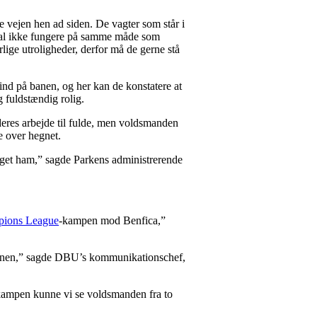
 vejen hen ad siden. De vagter som står i
skal ikke fungere på samme måde som
rlige utroligheder, derfor må de gerne stå
nd på banen, og her kan de konstatere at
g fuldstændig rolig.
e deres arbejde til fulde, men voldsmanden
e over hegnet.
anget ham,” sagde Parkens administrerende
ions League
-kampen mod Benfica,”
å banen,” sagde DBU’s kommunikationschef,
skampen kunne vi se voldsmanden fra to