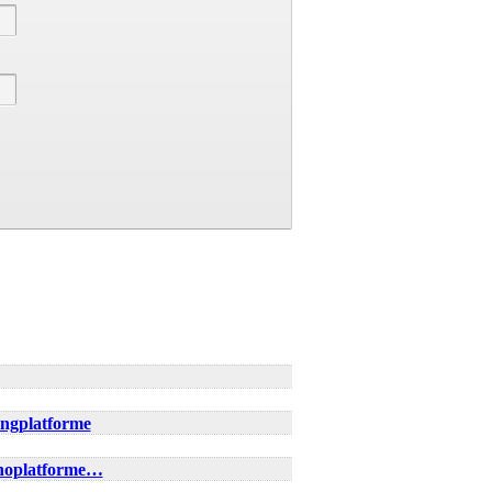
ingplatforme
inoplatforme…