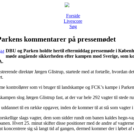
Forside
Livescore
Søg
arkens kommentarer på pressemødet
DBU og Parken holdte hertil eftermiddag pressemøde i Københav
møde angående sikkerheden efter kampen mod Sverige, som ko
A.
trerende direktør Jørgen Glistrup, startede med at fortælle, hvordan de
t.
me kontrollører som vi bruger til landskampe og FCK’s kampe i Parken
ampen slog Jørgen Glistrup fast, at der var hele 292 vagter til stede r
 uddannet til en række opgaver, inden de kommer til at stå som vagter i
forskellige slags vagter, dem som sidder rundt om banen kaldes hegn-vag
anen. Hvert 25. minut skifter disse positioner med de andre af vagterne,
at koncentrere sig så langt tid af gangen, dermed kommer der i løbet af e