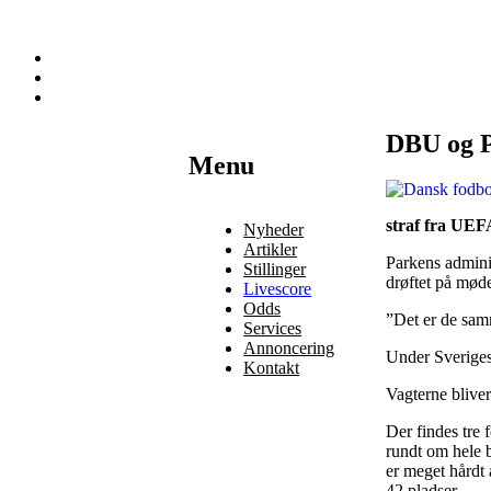
DBU og P
Наши партнеры
Menu
лучшие займы
straf fra UEF
Nyheder
Artikler
Parkens adminis
Stillinger
drøftet på møde
Livescore
Odds
”Det er de sam
Services
Annoncering
Under Sverigesk
Kontakt
Vagterne bliver
Der findes tre 
rundt om hele b
er meget hårdt 
42 pladser.