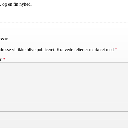
, og en fin nyhed,
svar
resse vil ikke blive publiceret.
Krævede felter er markeret med
*
ar
*