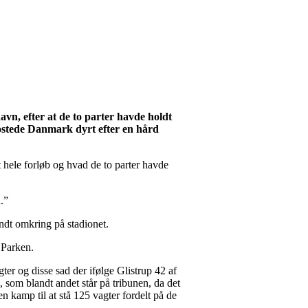
n, efter at de to parter havde holdt
stede Danmark dyrt efter en hård
t hele forløb og hvad de to parter havde
.”
undt omkring på stadionet.
 Parken.
ter og disse sad der ifølge Glistrup 42 af
 som blandt andet står på tribunen, da det
n kamp til at stå 125 vagter fordelt på de