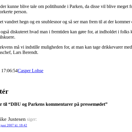
 der kunne blive tale om politihunde i Parken, da disse vil blive meget 
orkerte person.
t vandret hegn og en snublesnor og så ser man frem til at der kommer e
også diskuteret hvad man i fremtiden kan gøre for, at indholdet i folks k
ilskuere.
sekvens må vi indstille muligheden for, at man kan tage drikkevarer me
schef, Lars Berendt.
7 17:06:54
Casper Lohse
tér
til “
DBU og Parkens kommentarer på pressemødet
”
ke Justesen
siger:
 juni 2007 kl. 18:42