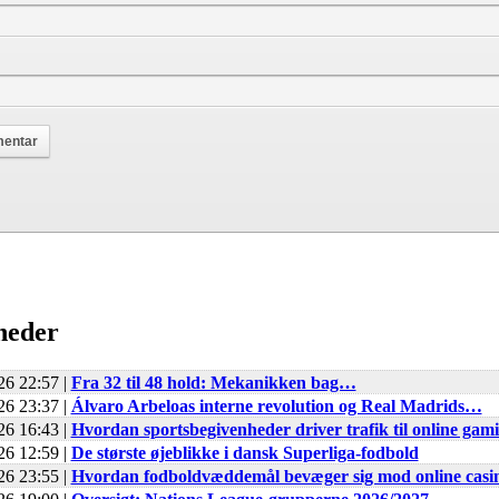
heder
26 22:57 |
Fra 32 til 48 hold: Mekanikken bag…
26 23:37 |
Álvaro Arbeloas interne revolution og Real Madrids…
26 16:43 |
Hvordan sportsbegivenheder driver trafik til online gam
26 12:59 |
De største øjeblikke i dansk Superliga-fodbold
26 23:55 |
Hvordan fodboldvæddemål bevæger sig mod online cas