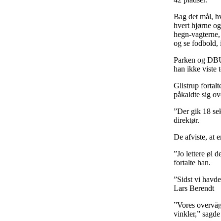
Bag det mål, h
hvert hjørne o
hegn-vagterne, 
og se fodbold, i
Parken og DBU 
han ikke viste 
Glistrup fortal
påkaldte sig o
”Der gik 18 se
direktør.
De afviste, at 
”Jo lettere øl d
fortalte han.
”Sidst vi havd
Lars Berendt
”Vores overvåg
vinkler,” sagde