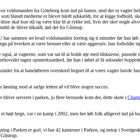
vor voldsmanden fra Göteborg kom ind på banen, stod der ni vagter hele
g som blandt medierne er blevet hårdt udskældt, for at kigge fodbold, 
disse skal kun stå og være klar til at rykke ind, hvis der sker nogle alvo
ndtil de bliver tilkaldt, lød det fra Glistrup.
har sammen set hvad voldsmanden foretog sig ti minutter før han løb i
tegn på hverken at være beruset eller at være aggressiv, han forholdte si
te også, at vagterne, som var sat til at holde øje med tilskuerne, passed
verhovedet ingen opmærksomhed, før han i løbet af få sekunder hopped
kunder fra at baneløberen overskred hegnet til at vores vagter havde f
en løsning mod at sælge lettere øl vil blive nogen succes.
er bliver serveret i parken, jo flere berusede kom der, dette skete i
Champ
e et højt hegn, var i en kamp i 2002, men her løb folk alligevel ind p
ning i Parken er god, vi har 42 kameraer i Parken, og netop i Sverige
 Glistrup.