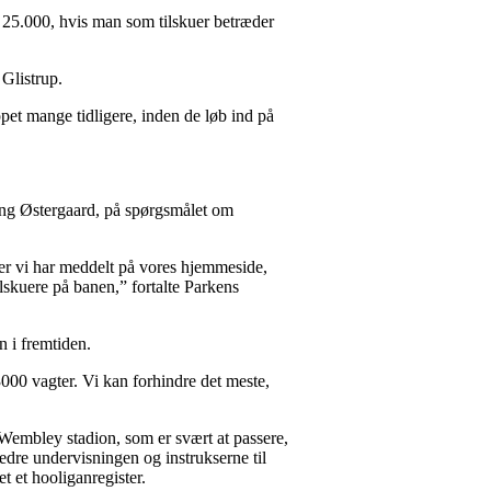
um 25.000, hvis man som tilskuer betræder
 Glistrup.
ppet mange tidligere, inden de løb ind på
ing Østergaard, på spørgsmålet om
fter vi har meddelt på vores hjemmeside,
 tilskuere på banen,” fortalte Parkens
n i fremtiden.
000 vagter. Vi kan forhindre det meste,
å Wembley stadion, som er svært at passere,
edre undervisningen og instrukserne til
et et hooliganregister.