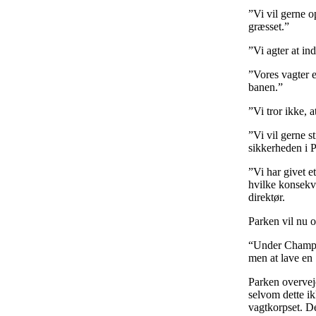
”Vi vil gerne o
græsset.”
”Vi agter at in
”Vores vagter e
banen.”
”Vi tror ikke, 
”Vi vil gerne 
sikkerheden i 
”Vi har givet e
hvilke konsekven
direktør.
Parken vil nu o
“Under Champio
men at lave en 
Parken overveje
selvom dette ik
vagtkorpset. De 