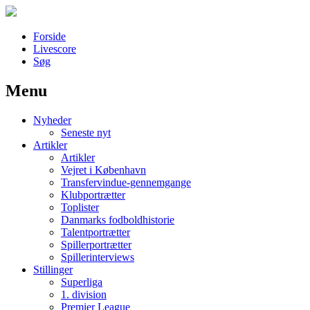
Forside
Livescore
Søg
Menu
Наши партнеры
Nyheder
лучшие займы
Seneste nyt
Artikler
Artikler
Vejret i København
Transfervindue-gennemgange
Klubportrætter
Toplister
Danmarks fodboldhistorie
Talentportrætter
Spillerportrætter
Spillerinterviews
Stillinger
Superliga
1. division
Premier League