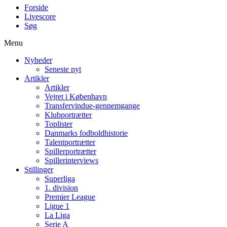
Forside
Livescore
Søg
Menu
Nyheder
Seneste nyt
Artikler
Artikler
Vejret i København
Transfervindue-gennemgange
Klubportrætter
Toplister
Danmarks fodboldhistorie
Talentportrætter
Spillerportrætter
Spillerinterviews
Stillinger
Superliga
1. division
Premier League
Ligue 1
La Liga
Serie A