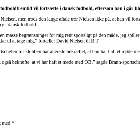
odboldfremtid vil fortsætte i dansk fodbold, eftersom han i går bl
elsen, men trods den lange aftale tror Nielsen ikke på, at han vil fort
ry i dansk fodbold.
r en masse begrænsninger for mig rent sportsligt på den måde, jeg spille
lar til at tage mig,” fortæller David Nielsen til B.T.
rtschefen for klubben har allerede bekræftet, at han har haft et møde m
 også bekræfte, at vi har haft et møde med OB,” sagde Brann-sportschef
et med
*