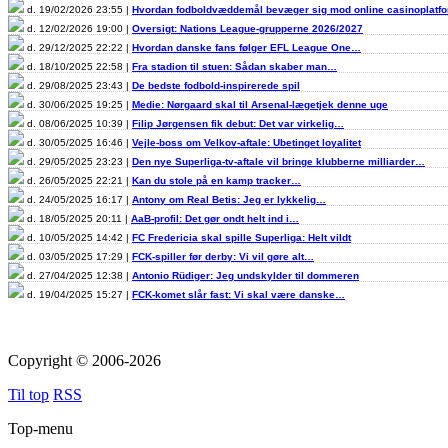
d. 19/02/2026 23:55 |
Hvordan fodboldvæddemål bevæger sig mod online casinoplat
d. 12/02/2026 19:00 |
Oversigt: Nations League-grupperne 2026/2027
d. 29/12/2025 22:22 |
Hvordan danske fans følger EFL League One…
d. 18/10/2025 22:58 |
Fra stadion til stuen: Sådan skaber man…
d. 29/08/2025 23:43 |
De bedste fodbold-inspirerede spil
d. 30/06/2025 19:25 |
Medie: Nørgaard skal til Arsenal-lægetjek denne uge
d. 08/06/2025 10:39 |
Filip Jørgensen fik debut: Det var virkelig…
d. 30/05/2025 16:46 |
Vejle-boss om Velkov-aftale: Ubetinget loyalitet
d. 29/05/2025 23:23 |
Den nye Superliga-tv-aftale vil bringe klubberne milliarder…
d. 26/05/2025 22:21 |
Kan du stole på en kamp tracker…
d. 24/05/2025 16:17 |
Antony om Real Betis: Jeg er lykkelig…
d. 18/05/2025 20:11 |
AaB-profil: Det gør ondt helt ind i…
d. 10/05/2025 14:42 |
FC Fredericia skal spille Superliga: Helt vildt
d. 03/05/2025 17:29 |
FCK-spiller før derby: Vi vil gøre alt…
d. 27/04/2025 12:38 |
Antonio Rüdiger: Jeg undskylder til dommeren
d. 19/04/2025 15:27 |
FCK-komet slår fast: Vi skal være danske…
Copyright © 2006-2026
Til top
RSS
Top-menu