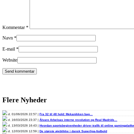
Kommentar
*
Navn
*
E-mail
*
Website
Flere Nyheder
d. 01/06/2026 22:57 |
Fra 32 til 48 hold: Mekanikken bag…
d. 16/03/2026 23:37 |
Álvaro Arbeloas interne revolution og Real Madrids…
d. 13/03/2026 16:43 |
Hvordan sportsbegivenheder driver trafik til online gamingplatf
d. 12/03/2026 12:59 |
De største øjeblikke i dansk Superliga-fodbold