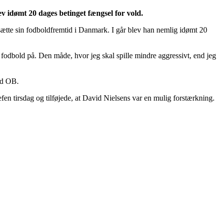
ev idømt 20 dages betinget fængsel for vold.
sætte sin fodboldfremtid i Danmark. I går blev han nemlig idømt 20
r fodbold på. Den måde, hvor jeg skal spille mindre aggressivt, end jeg
ed OB.
en tirsdag og tilføjede, at David Nielsens var en mulig forstærkning.