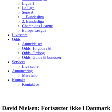
Ligue 1
La Liga
Serie A
1. Bundesliga
2. Bundesliga
Champions League
Europa League
Livescore
Odds
Anmeldelser
Odds: 10 gode råd
Odds: Ordbog
Odds: Guide til bonusser
Services
Live score
Annoncering
Mere info
Kontakt
Kontakt os
David Nielsen: Fortsætter ikke i Danmark