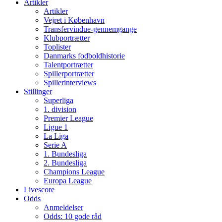
Artikler
Artikler
Vejret i København
Transfervindue-gennemgange
Klubportrætter
Toplister
Danmarks fodboldhistorie
Talentportrætter
Spillerportrætter
Spillerinterviews
Stillinger
Superliga
1. division
Premier League
Ligue 1
La Liga
Serie A
1. Bundesliga
2. Bundesliga
Champions League
Europa League
Livescore
Odds
Anmeldelser
Odds: 10 gode råd