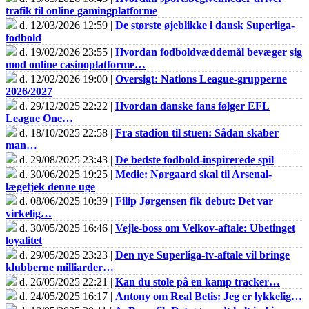
trafik til online gamingplatforme
d. 12/03/2026 12:59 |
De største øjeblikke i dansk Superliga-
fodbold
d. 19/02/2026 23:55 |
Hvordan fodboldvæddemål bevæger sig
mod online casinoplatforme…
d. 12/02/2026 19:00 |
Oversigt: Nations League-grupperne
2026/2027
d. 29/12/2025 22:22 |
Hvordan danske fans følger EFL
League One…
d. 18/10/2025 22:58 |
Fra stadion til stuen: Sådan skaber
man…
d. 29/08/2025 23:43 |
De bedste fodbold-inspirerede spil
d. 30/06/2025 19:25 |
Medie: Nørgaard skal til Arsenal-
lægetjek denne uge
d. 08/06/2025 10:39 |
Filip Jørgensen fik debut: Det var
virkelig…
d. 30/05/2025 16:46 |
Vejle-boss om Velkov-aftale: Ubetinget
loyalitet
d. 29/05/2025 23:23 |
Den nye Superliga-tv-aftale vil bringe
klubberne milliarder…
d. 26/05/2025 22:21 |
Kan du stole på en kamp tracker…
d. 24/05/2025 16:17 |
Antony om Real Betis: Jeg er lykkelig…