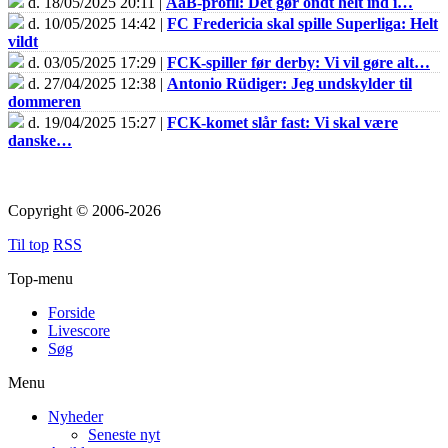
d. 18/05/2025 20:11 |
AaB-profil: Det gør ondt helt ind i…
d. 10/05/2025 14:42 |
FC Fredericia skal spille Superliga: Helt
vildt
d. 03/05/2025 17:29 |
FCK-spiller før derby: Vi vil gøre alt…
d. 27/04/2025 12:38 |
Antonio Rüdiger: Jeg undskylder til
dommeren
d. 19/04/2025 15:27 |
FCK-komet slår fast: Vi skal være
danske…
Copyright © 2006-2026
Til top
RSS
Top-menu
Forside
Livescore
Søg
Menu
Nyheder
Seneste nyt