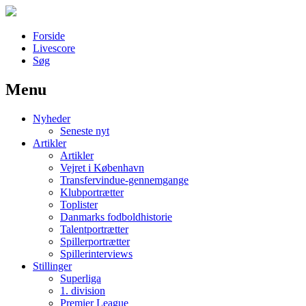
Forside
Livescore
Søg
Menu
Наши партнеры
Nyheder
лучшие займы
Seneste nyt
Artikler
Artikler
Vejret i København
Transfervindue-gennemgange
Klubportrætter
Toplister
Danmarks fodboldhistorie
Talentportrætter
Spillerportrætter
Spillerinterviews
Stillinger
Superliga
1. division
Premier League