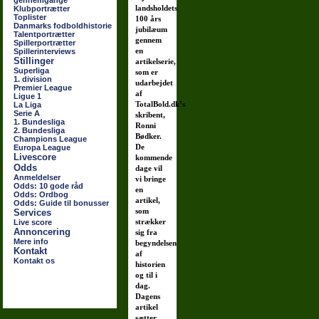
gennemgange
landsholdets
Klubportrætter
Toplister
100 års
Danmarks fodboldhistorie
jubilæum
Talentportrætter
gennem
Spillerportrætter
en
Spillerinterviews
Stillinger
artikelserie,
Superliga
som er
1. division
udarbejdet
Premier League
af
Ligue 1
TotalBold.dk’s
La Liga
Serie A
skribent,
1. Bundesliga
Ronni
2. Bundesliga
Bødker.
Champions League
De
Europa League
Livescore
kommende
Odds
dage vil
Anmeldelser
vi bringe
Odds: 10 gode råd
en
Odds: Ordbog
artikel,
Odds: Guide til bonusser
som
Services
strækker
Live score
Annoncering
sig fra
Mere info
begyndelsen
Kontakt
af
Kontakt os
historien
og til i
dag.
Dagens
artikel
sætter