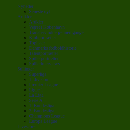
Nyheder
Seneste nyt
Artikler
Artikler
Vejret i København
Transfervindue-gennemgange
Klubportrætter
Toplister
Danmarks fodboldhistorie
Talentportrætter
Spillerportrætter
Spillerinterviews
Stillinger
Superliga
1. division
Premier League
Ligue 1
La Liga
Serie A
1. Bundesliga
2. Bundesliga
Champions League
Europa League
Livescore