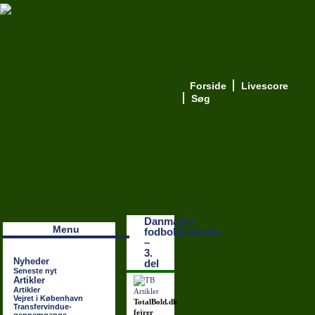
Forside
Livescore
Søg
Наши партнеры
лучшие займы
Danmarks
Menu
fodboldhistorie
–
3.
Nyheder
del
Seneste nyt
Artikler
Artikler
Vejret i København
TotalBold.dk
Transfervindue-
fejrer