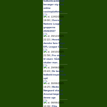
fodboldvæddemål
bevæger sig mod
online
casinoplatforme…
d. 12/02/2026
19:00 |
Oversigt:
Nations League-
grupperne
2026/2027
d. 29/12/2025
22:22 |
Hvordan
danske fans følger
EFL League One…
d. 18/10/2025
22:58 |
Fra stadion
til stuen: Sådan
skaber man…
d. 29/08/2025
23:43 |
De bedste
fodbold-inspirerede
spil
d. 30/06/2025
19:25 |
Medie:
Nørgaard skal til
Arsenal-lægetjek
denne uge
d. 08/06/2025
10:39 |
Filip