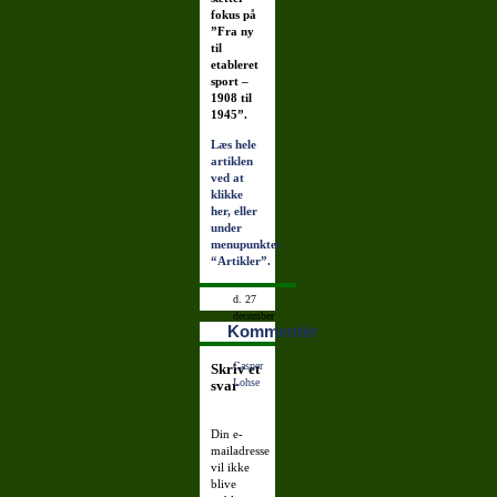
fokus på
”Fra ny
til
etableret
sport –
1908 til
1945”.
Læs hele
artiklen
ved at
klikke
her, eller
under
menupunktet
“Artikler”.
d. 27
december
Kommentér
2008
12:38:24
Casper
Skriv et
Lohse
svar
Din e-
mailadresse
vil ikke
blive