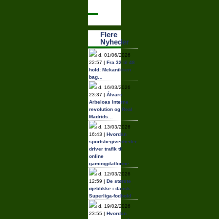
Flere
Nyheder
d. 01/06/2026
22:57 |
Fra 32 til 48
hold: Mekanikken
bag…
d. 16/03/2026
23:37 |
Álvaro
Arbeloas interne
revolution og Real
Madrids…
d. 13/03/2026
16:43 |
Hvordan
sportsbegivenheder
driver trafik til
online
gamingplatforme
d. 12/03/2026
12:59 |
De største
øjeblikke i dansk
Superliga-fodbold
d. 19/02/2026
23:55 |
Hvordan