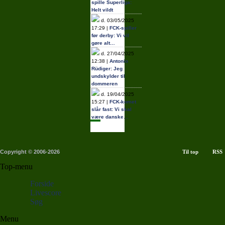
spille Superliga:
Helt vildt
d. 03/05/2025
17:29 |
FCK-spiller
før derby: Vi vil
gøre alt…
d. 27/04/2025
12:38 |
Antonio
Rüdiger: Jeg
undskylder til
dommeren
d. 19/04/2025
15:27 |
FCK-komet
slår fast: Vi skal
være danske…
Copyright © 2006-2026
Til top
RSS
Top-menu
Forside
Livescore
Søg
Menu