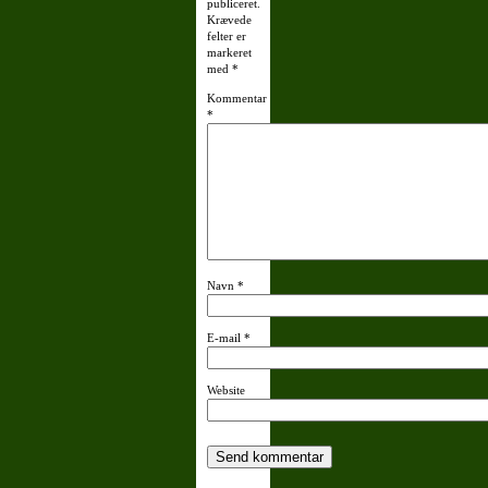
publiceret.
Krævede
felter er
markeret
med
*
Kommentar
*
Navn
*
E-mail
*
Website