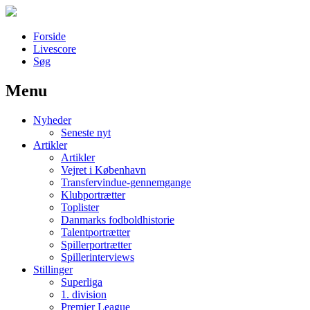
Forside
Livescore
Søg
Menu
Наши партнеры
Nyheder
лучшие займы
Seneste nyt
Artikler
Artikler
Vejret i København
Transfervindue-gennemgange
Klubportrætter
Toplister
Danmarks fodboldhistorie
Talentportrætter
Spillerportrætter
Spillerinterviews
Stillinger
Superliga
1. division
Premier League