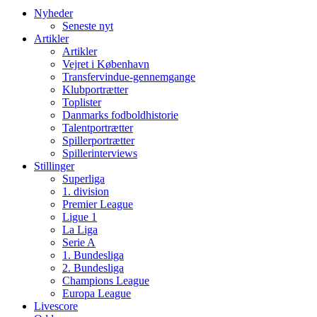
Nyheder
Seneste nyt
Artikler
Artikler
Vejret i København
Transfervindue-gennemgange
Klubportrætter
Toplister
Danmarks fodboldhistorie
Talentportrætter
Spillerportrætter
Spillerinterviews
Stillinger
Superliga
1. division
Premier League
Ligue 1
La Liga
Serie A
1. Bundesliga
2. Bundesliga
Champions League
Europa League
Livescore