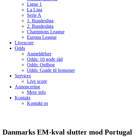
Ligue 1
La Liga
Serie A
1. Bundesliga
2. Bundesliga
Champions League
Europa League
Livescore
Odds
Anmeldelser
Odds: 10 gode råd
Odds: Ordbog
Odds: Guide til bonusser
Services
Live score
Annoncering
Mere info
Kontakt
Kontakt os
Danmarks EM-kval slutter mod Portugal