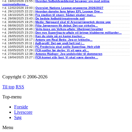
d. 19/02/2026 23:55 |
Hvordan fodboldvæddemål bevæger sig mod online
casinoplatforme…
d. 12/02/2026 19:00 |
Oversigt: Nations League-grupperne 2026/2027
d. 29/12/2025 22:22 |
Hvordan danske fans følger EFL League One…
d. 18/10/2025 22:58 |
Fra stadion til stuen: Sådan skaber man…
d. 29/08/2025 23:43 |
De bedste fodbold-inspirerede spil
d. 30/06/2025 19:25 |
Medie: Nørgaard skal til Arsenal-lægetjek denne uge
d. 08/06/2025 10:39 |
Filip Jørgensen fik debut: Det var virkelig…
d. 30/05/2025 16:46 |
Vejle-boss om Velkov-aftale: Ubetinget loyalitet
d. 29/05/2025 23:23 |
Den nye Superliga-tv-aftale vil bringe klubberne milliarder…
d. 26/05/2025 22:21 |
Kan du stole på en kamp tracker…
d. 24/05/2025 16:17 |
Antony om Real Betis: Jeg er lykkelig…
d. 18/05/2025 20:11 |
AaB-profil: Det gør ondt helt ind i…
d. 10/05/2025 14:42 |
FC Fredericia skal spille Superliga: Helt vildt
d. 03/05/2025 17:29 |
FCK-spiller før derby: Vi vil gøre alt…
d. 27/04/2025 12:38 |
Antonio Rüdiger: Jeg undskylder til dommeren
d. 19/04/2025 15:27 |
FCK-komet slår fast: Vi skal være danske…
Copyright © 2006-2026
Til top
RSS
Top-menu
Forside
Livescore
Søg
Menu