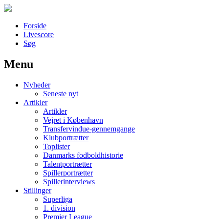
Forside
Livescore
Søg
Menu
Наши партнеры
Nyheder
лучшие займы
Seneste nyt
Artikler
Artikler
Vejret i København
Transfervindue-gennemgange
Klubportrætter
Toplister
Danmarks fodboldhistorie
Talentportrætter
Spillerportrætter
Spillerinterviews
Stillinger
Superliga
1. division
Premier League