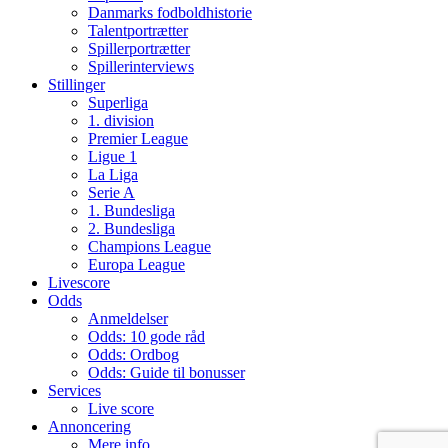
Danmarks fodboldhistorie
Talentportrætter
Spillerportrætter
Spillerinterviews
Stillinger
Superliga
1. division
Premier League
Ligue 1
La Liga
Serie A
1. Bundesliga
2. Bundesliga
Champions League
Europa League
Livescore
Odds
Anmeldelser
Odds: 10 gode råd
Odds: Ordbog
Odds: Guide til bonusser
Services
Live score
Annoncering
Mere info