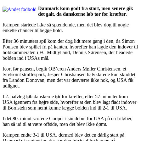
Danmark kom godt fra start, men senere gik
det galt, da danskerne løb tør for kræfter.
Kampen startede ikke så spændende, men det blev dog til nogle
enkelte chancer til begge hold.
Efter 36 minutters spil kom der dog lidt mere gang i den, da Simon
Poulsen blev spillet fri på kanten, hvorefter han lagde den indover til
holdkammeraten i FC Midtjylland, Dennis Sørensen, der headede
bolden ind i USAs mål.
Kort før pausen, begik OB’eren Anders Møller Christensen, et
tvivlsomt straffespark, Jesper Christiansen halvklarede kun skuddet
fra Landon Donovan, men det var desværre ikke nok, og USA fik
udlignet.
I 2. halvleg løb danskerne tør for kræfter, efter 57 minutter kom
USA igennem fra højre side, hvorefter at den blev lagt fladt indover
til Bornstein som nemt kunne lægge bolden ind til 2-1 til USA.
I det 80. minut scorede Cooper i sin debut for USA på en friløber,
han så ud til at være offside, men det blev ikke dømt.
Kampen endte 3-1 til USA, dermed blev det en dårlig start på
Danmarks træningstur, der var den første af tre kampe på