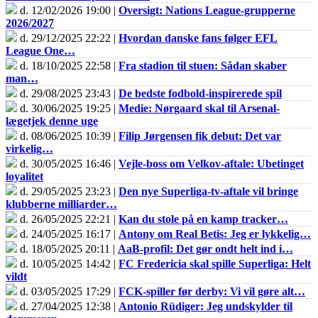
d. 12/02/2026 19:00 |
Oversigt: Nations League-grupperne
2026/2027
d. 29/12/2025 22:22 |
Hvordan danske fans følger EFL
League One…
d. 18/10/2025 22:58 |
Fra stadion til stuen: Sådan skaber
man…
d. 29/08/2025 23:43 |
De bedste fodbold-inspirerede spil
d. 30/06/2025 19:25 |
Medie: Nørgaard skal til Arsenal-
lægetjek denne uge
d. 08/06/2025 10:39 |
Filip Jørgensen fik debut: Det var
virkelig…
d. 30/05/2025 16:46 |
Vejle-boss om Velkov-aftale: Ubetinget
loyalitet
d. 29/05/2025 23:23 |
Den nye Superliga-tv-aftale vil bringe
klubberne milliarder…
d. 26/05/2025 22:21 |
Kan du stole på en kamp tracker…
d. 24/05/2025 16:17 |
Antony om Real Betis: Jeg er lykkelig…
d. 18/05/2025 20:11 |
AaB-profil: Det gør ondt helt ind i…
d. 10/05/2025 14:42 |
FC Fredericia skal spille Superliga: Helt
vildt
d. 03/05/2025 17:29 |
FCK-spiller før derby: Vi vil gøre alt…
d. 27/04/2025 12:38 |
Antonio Rüdiger: Jeg undskylder til