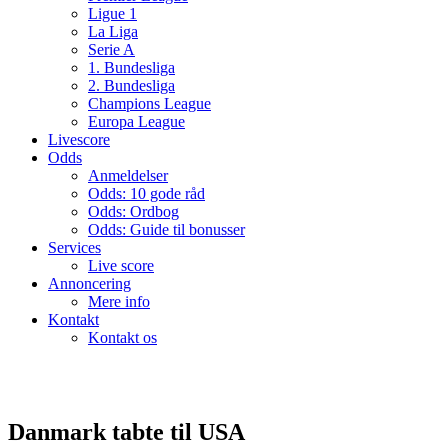
Ligue 1
La Liga
Serie A
1. Bundesliga
2. Bundesliga
Champions League
Europa League
Livescore
Odds
Anmeldelser
Odds: 10 gode råd
Odds: Ordbog
Odds: Guide til bonusser
Services
Live score
Annoncering
Mere info
Kontakt
Kontakt os
Danmark tabte til USA