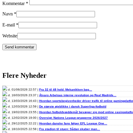
Kommentar
*
Navn
*
E-mail
*
Website
Flere Nyheder
d. 01/06/2026 22:57 |
Fra 32 til 48 hold: Mekanikken bag…
d. 16/03/2026 23:37 |
Álvaro Arbeloas interne revolution og Real Madrids…
d. 13/03/2026 16:43 |
Hvordan sportsbegivenheder driver trafik til online gamingplatf
d. 12/03/2026 12:59 |
De største øjeblikke i dansk Superliga-fodbold
d. 19/02/2026 23:55 |
Hvordan fodboldvæddemål bevæger sig mod online casinoplat
d. 12/02/2026 19:00 |
Oversigt: Nations League-grupperne 2026/2027
d. 29/12/2025 22:22 |
Hvordan danske fans følger EFL League One…
d. 18/10/2025 22:58 |
Fra stadion til stuen: Sådan skaber man…