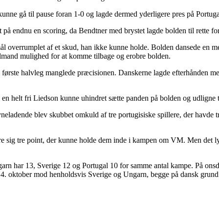
kunne gå til pause foran 1-0 og lagde dermed yderligere pres på Portuga
 på endnu en scoring, da Bendtner med brystet lagde bolden til rette 
mål overrumplet af et skud, han ikke kunne holde. Bolden dansede en me
ålmand mulighed for at komme tilbage og erobre bolden.
første halvleg manglede præcisionen. Danskerne lagde efterhånden mere 
g en helt fri Liedson kunne uhindret sætte panden på bolden og udligne t
yneladende blev skubbet omkuld af tre portugisiske spillere, der havde 
ikre sig tre point, der kunne holde dem inde i kampen om VM. Men det
ngarn har 13, Sverige 12 og Portugal 10 for samme antal kampe. På on
4. oktober mod henholdsvis Sverige og Ungarn, begge på dansk grund