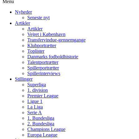
Menu
Nyheder
Seneste nyt
Artikler
Artikler
Vejret i København
Transfervindue-gennemgange
Klubportrætter
Toplister
Danmarks fodboldhistorie
Talentportrætter
Spillerportrætter
Spillerinterviews
Stillinger
Superliga
1. division
Premier League
Ligue 1
La Liga
Serie A
1. Bundesliga
2. Bundesliga
Champions League
Europa League