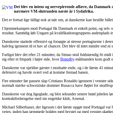
Det blev en intens og nervepirrende affære, da Danmark og
nærmere VM-slutrunden næste år i Sydafrika.
Det er fortsat lige tidligt nok at tale om, at danskerne kan bestille bi
I hjemmekampen mod Portugal fik Danmark et enkelt point, og selv om d
resultat. Samtidig løb Ungarn på kvalifikationsgruppens andenplads ind
Danskerne startede offensivt og forsøgte at stresse portugiserne i de
halvleg igennem til et hav af chancer. Det blev til intet mindre end ni
Farligst blev det efter 21 minutter, da Simao stod fuldstændig fri mi
sig efter et frispark i højre side, hvor
Brøndby
-målmanden kom godt op
Danskerne var sjældne gæster i modsatte ende, og i de første 41 minut
defensivt og havde svært ved at komme fremad banen.
Fire minutter før pausen slap Cristiano Ronaldo igennem i venstre s
normalt stærke schweiziske dommer Busacca have fløjtet for straffespa
Danskerne var dog ligeglade, og blot sekunder senere brød jubelen lø
kontraktforlængelse med sin engelske klub, Arsenal.
Michael Silberbauer, der ligesom i det første opgør mod Portugal var ble
vejen, inden han tæmmede bolden med brystet og med venstre-skøjten 