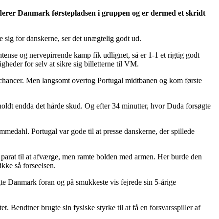
iderer Danmark førstepladsen i gruppen og er dermed et skridt
de sig for danskerne, ser det unægtelig godt ud.
ense og nervepirrende kamp fik udlignet, så er 1-1 et rigtig godt
eder for selv at sikre sig billetterne til VM.
gen chancer. Men langsomt overtog Portugal midtbanen og kom første
holdt endda det hårde skud. Og efter 34 minutter, hvor Duda forsøgte
medahl. Portugal var gode til at presse danskerne, der spillede
 parat til at afværge, men ramte bolden med armen. Her burde den
kke så forseelsen.
gte Danmark foran og på smukkeste vis fejrede sin 5-årige
. Bendtner brugte sin fysiske styrke til at få en forsvarsspiller af