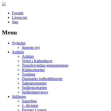
Forside
Livescore
Søg
Menu
Наши партнеры
Nyheder
лучшие займы
Seneste nyt
Artikler
Artikler
Vejret i København
Transfervindue-gennemgange
Klubportrætter
Toplister
Danmarks fodboldhistorie
Talentportrætter
Spillerportrætter
Spillerinterviews
Stillinger
Superliga
1. division
Premier League