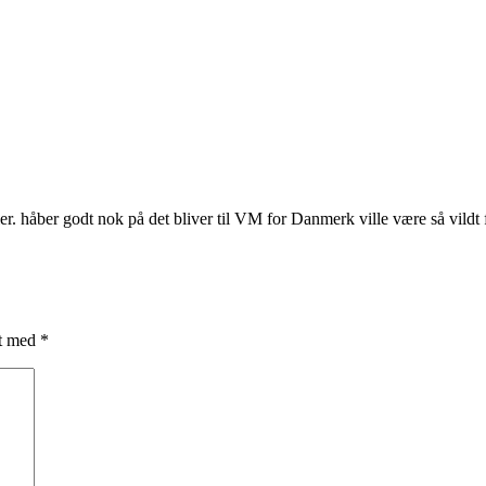
ller. håber godt nok på det bliver til VM for Danmerk ville være så vild
et med
*