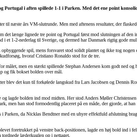
 Portugal i aften spillede 1-1 i Parken. Med det ene point konsol
lletter til næste års VM-slutrunde. Men med aftenens resultater, der flaske
et længe lignede tre point og Portugal først mod slutningen af den int
 i et 1-2-nederlag til Sverige, og dermed har Danmark rigtig gode muligh
res opbyggende spil, mens forsvaret stod solidt plantet og ikke tog no
 skudforsøg, hvoraf Cristiano Ronaldo stod for de tre.
dt for målet, men en stærkt spillende Stephan Andersen kom godt ned og 
 og fik bokset bolden over mål.
ter blev det kun til forkølede langskud fra Lars Jacobsen og Dennis Rom
ide og lagde bolden ind mod midten. Her stod Anders Møller Christensen
rk, men han stod formodentlig placeret på en måde, der gjorde, at han i
s i Parken, da Nicklas Bendtner med en uhyre effektfuld afslutning bra
vet foretrukket på venstre back-positionen, lagde en høj bold ind i feltet
tordnede læderkuglen op i nettaget.