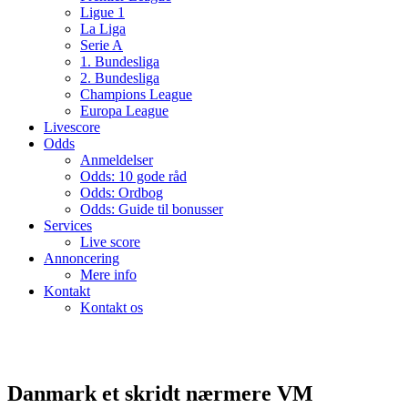
Ligue 1
La Liga
Serie A
1. Bundesliga
2. Bundesliga
Champions League
Europa League
Livescore
Odds
Anmeldelser
Odds: 10 gode råd
Odds: Ordbog
Odds: Guide til bonusser
Services
Live score
Annoncering
Mere info
Kontakt
Kontakt os
Danmark et skridt nærmere VM