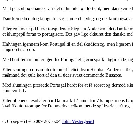
Målt på spil og chancer var det ualmindelig ufortjent, men danskerne 
Danskerne bed dog længe fra sig i anden halvleg, og det kom også tæt
Efter en times spil blev storspillende Stephan Andersen i det danske 
et klumpspil foran to portugisere. Det gav lige akkurat den danske m
Halvlegen igennem kom Portugal til en del skudforsøg, men ligesom i 
langsomt slap op.
Med blot fem minutter igen fik Portugal et hjørnespark i højre side, o
Efter scoringen opstod der tumult i nettet, hvor Stephan Andersen tils
målmand det gule kort af den til tider svagt dømmende Busacca.
Mod slutningen pressede Portugal hårdt for at få scoret og dermed s
kampen 1-1.
Efter aftenens resultater har Danmark 17 point for 7 kampe, mens U
kvalifikationskampe for Danmarks vedkommende spilles den 10. og 1
d. 05 september 2009 20:16:04
John Vestergaard