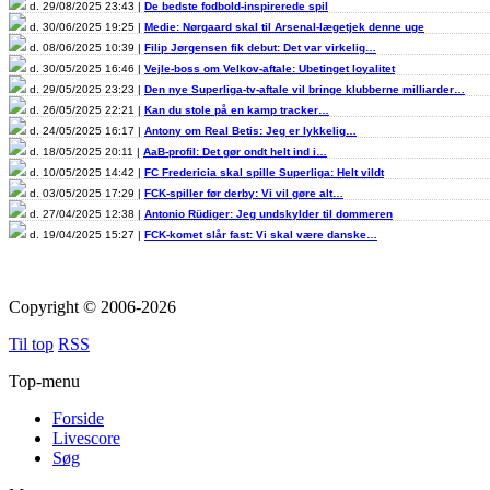
d. 29/08/2025 23:43 |
De bedste fodbold-inspirerede spil
d. 30/06/2025 19:25 |
Medie: Nørgaard skal til Arsenal-lægetjek denne uge
d. 08/06/2025 10:39 |
Filip Jørgensen fik debut: Det var virkelig…
d. 30/05/2025 16:46 |
Vejle-boss om Velkov-aftale: Ubetinget loyalitet
d. 29/05/2025 23:23 |
Den nye Superliga-tv-aftale vil bringe klubberne milliarder…
d. 26/05/2025 22:21 |
Kan du stole på en kamp tracker…
d. 24/05/2025 16:17 |
Antony om Real Betis: Jeg er lykkelig…
d. 18/05/2025 20:11 |
AaB-profil: Det gør ondt helt ind i…
d. 10/05/2025 14:42 |
FC Fredericia skal spille Superliga: Helt vildt
d. 03/05/2025 17:29 |
FCK-spiller før derby: Vi vil gøre alt…
d. 27/04/2025 12:38 |
Antonio Rüdiger: Jeg undskylder til dommeren
d. 19/04/2025 15:27 |
FCK-komet slår fast: Vi skal være danske…
Copyright © 2006-2026
Til top
RSS
Top-menu
Forside
Livescore
Søg