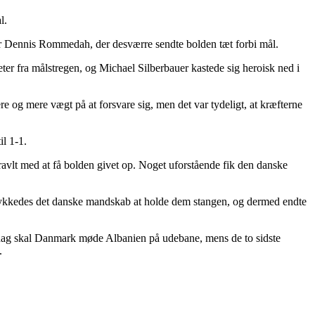
l.
for Dennis Rommedah, der desværre sendte bolden tæt forbi mål.
ter fra målstregen, og Michael Silberbauer kastede sig heroisk ned i
og mere vægt på at forsvare sig, men det var tydeligt, at kræfterne
il 1-1.
travlt med at få bolden givet op. Noget uforstående fik den danske
 lykkedes det danske mandskab at holde dem stangen, og dermed endte
sdag skal Danmark møde Albanien på udebane, mens de to sidste
.