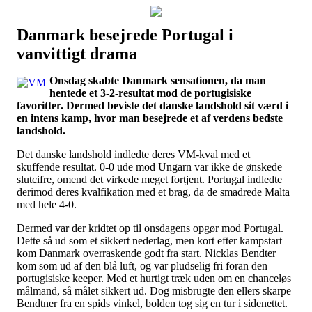
Danmark besejrede Portugal i
Наши партнеры
vanvittigt drama
лучшие займы
Onsdag skabte Danmark sensationen, da man
hentede et 3-2-resultat mod de portugisiske
favoritter. Dermed beviste det danske landshold sit værd i
en intens kamp, hvor man besejrede et af verdens bedste
landshold.
Det danske landshold indledte deres VM-kval med et
skuffende resultat. 0-0 ude mod Ungarn var ikke de ønskede
slutcifre, omend det virkede meget fortjent. Portugal indledte
derimod deres kvalfikation med et brag, da de smadrede Malta
med hele 4-0.
Dermed var der kridtet op til onsdagens opgør mod Portugal.
Dette så ud som et sikkert nederlag, men kort efter kampstart
kom Danmark overraskende godt fra start. Nicklas Bendter
kom som ud af den blå luft, og var pludselig fri foran den
portugisiske keeper. Med et hurtigt træk uden om en chanceløs
målmand, så målet sikkert ud. Dog misbrugte den ellers skarpe
Bendtner fra en spids vinkel, bolden tog sig en tur i sidenettet.