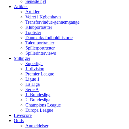
Seneste nyt
Artikler
Artikler
Vejret i København
Transfervindue-gennemgange
Klubportrætter
Toplister
Danmarks fodboldhistorie
Talentportrætter
Spillerportrætter
Spillerinterviews
Stillinger
Superliga
1. division
Premier League
Ligue 1
La Liga
Serie A
1. Bundesliga
2. Bundesliga
Champions League
Europa League
Livescore
Odds
Anmeldelser