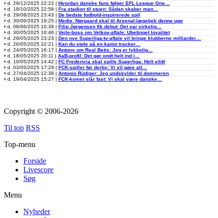
d. 29/12/2025 22:22 |
Hvordan danske fans følger EFL League One…
d. 18/10/2025 22:58 |
Fra stadion til stuen: Sådan skaber man…
d. 29/08/2025 23:43 |
De bedste fodbold-inspirerede spil
d. 30/06/2025 19:25 |
Medie: Nørgaard skal til Arsenal-lægetjek denne uge
d. 08/06/2025 10:39 |
Filip Jørgensen fik debut: Det var virkelig…
d. 30/05/2025 16:46 |
Vejle-boss om Velkov-aftale: Ubetinget loyalitet
d. 29/05/2025 23:23 |
Den nye Superliga-tv-aftale vil bringe klubberne milliarder…
d. 26/05/2025 22:21 |
Kan du stole på en kamp tracker…
d. 24/05/2025 16:17 |
Antony om Real Betis: Jeg er lykkelig…
d. 18/05/2025 20:11 |
AaB-profil: Det gør ondt helt ind i…
d. 10/05/2025 14:42 |
FC Fredericia skal spille Superliga: Helt vildt
d. 03/05/2025 17:29 |
FCK-spiller før derby: Vi vil gøre alt…
d. 27/04/2025 12:38 |
Antonio Rüdiger: Jeg undskylder til dommeren
d. 19/04/2025 15:27 |
FCK-komet slår fast: Vi skal være danske…
Copyright © 2006-2026
Til top
RSS
Top-menu
Forside
Livescore
Søg
Menu
Nyheder