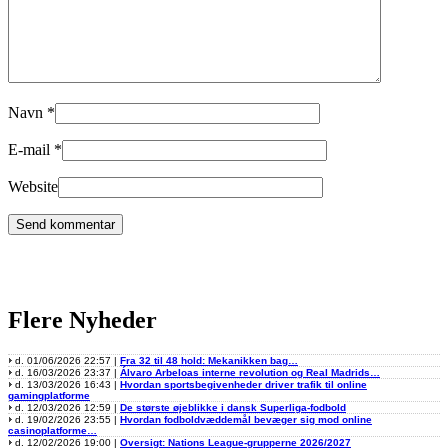
Navn
*
E-mail
*
Website
Flere Nyheder
d. 01/06/2026 22:57 |
Fra 32 til 48 hold: Mekanikken bag…
d. 16/03/2026 23:37 |
Álvaro Arbeloas interne revolution og Real Madrids…
d. 13/03/2026 16:43 |
Hvordan sportsbegivenheder driver trafik til online
gamingplatforme
d. 12/03/2026 12:59 |
De største øjeblikke i dansk Superliga-fodbold
d. 19/02/2026 23:55 |
Hvordan fodboldvæddemål bevæger sig mod online
casinoplatforme…
d. 12/02/2026 19:00 |
Oversigt: Nations League-grupperne 2026/2027