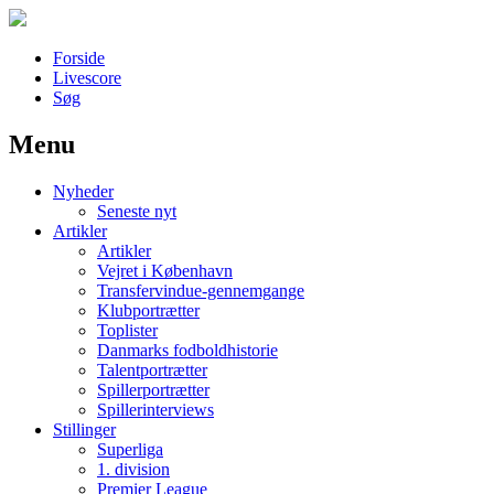
Forside
Livescore
Søg
Menu
Наши партнеры
Nyheder
лучшие займы
Seneste nyt
Artikler
Artikler
Vejret i København
Transfervindue-gennemgange
Klubportrætter
Toplister
Danmarks fodboldhistorie
Talentportrætter
Spillerportrætter
Spillerinterviews
Stillinger
Superliga
1. division
Premier League