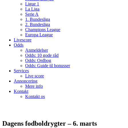
Ligue 1
La Liga
Serie A
1. Bundesliga
2. Bundesliga
Champions League
Europa League
Livescore
Odds
Anmeldelser
Odds: 10 gode råd
Odds: Ordbog
Odds: Guide til bonusser
Services
Live score
Annoncering
Mere info
Kontakt
Kontakt os
Dagens fodboldrygter – 6. marts