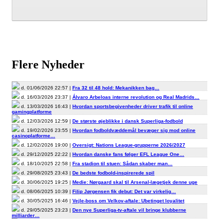
Flere Nyheder
d. 01/06/2026 22:57 |
Fra 32 til 48 hold: Mekanikken bag…
d. 16/03/2026 23:37 |
Álvaro Arbeloas interne revolution og Real Madrids…
d. 13/03/2026 16:43 |
Hvordan sportsbegivenheder driver trafik til online
gamingplatforme
d. 12/03/2026 12:59 |
De største øjeblikke i dansk Superliga-fodbold
d. 19/02/2026 23:55 |
Hvordan fodboldvæddemål bevæger sig mod online
casinoplatforme…
d. 12/02/2026 19:00 |
Oversigt: Nations League-grupperne 2026/2027
d. 29/12/2025 22:22 |
Hvordan danske fans følger EFL League One…
d. 18/10/2025 22:58 |
Fra stadion til stuen: Sådan skaber man…
d. 29/08/2025 23:43 |
De bedste fodbold-inspirerede spil
d. 30/06/2025 19:25 |
Medie: Nørgaard skal til Arsenal-lægetjek denne uge
d. 08/06/2025 10:39 |
Filip Jørgensen fik debut: Det var virkelig…
d. 30/05/2025 16:46 |
Vejle-boss om Velkov-aftale: Ubetinget loyalitet
d. 29/05/2025 23:23 |
Den nye Superliga-tv-aftale vil bringe klubberne
milliarder…