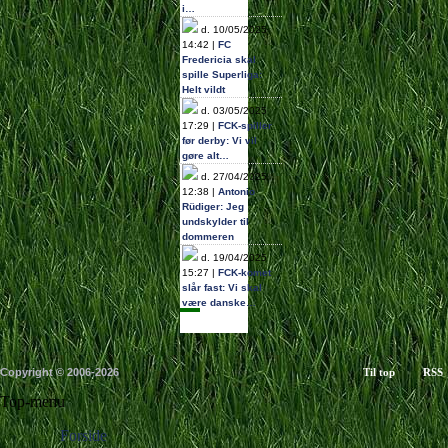
i…
d. 10/05/2025
14:42 |
FC
Fredericia skal
spille Superliga:
Helt vildt
d. 03/05/2025
17:29 |
FCK-spiller
før derby: Vi vil
gøre alt…
d. 27/04/2025
12:38 |
Antonio
Rüdiger: Jeg
undskylder til
dommeren
d. 19/04/2025
15:27 |
FCK-komet
slår fast: Vi skal
være danske…
Copyright © 2006-2026
Til top
RSS
Top-menu
Forside