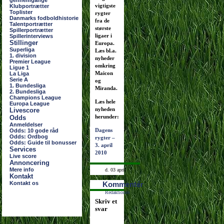
gennemgange
vigtigste
Klubportrætter
Toplister
rygter
Danmarks fodboldhistorie
fra de
Talentportrætter
største
Spillerportrætter
ligaer i
Spillerinterviews
Stillinger
Europa.
Superliga
Læs bl.a.
1. division
nyheder
Premier League
omkring
Ligue 1
Maicon
La Liga
Serie A
og
1. Bundesliga
Miranda.
2. Bundesliga
Champions League
Læs hele
Europa League
nyheden
Livescore
herunder:
Odds
Anmeldelser
Dagens
Odds: 10 gode råd
Odds: Ordbog
rygter –
Odds: Guide til bonusser
3. april
Services
2010
Live score
Annoncering
Mere info
d. 03 april
Kontakt
2010
Kontakt os
Kommentér
12:42:37
Redaktionen
Skriv et
svar