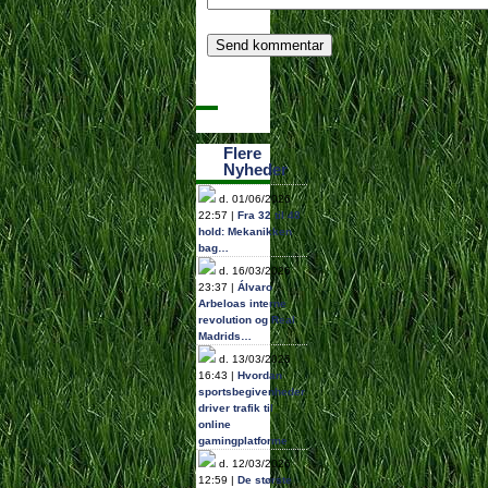
Flere
Nyheder
d. 01/06/2026
22:57 |
Fra 32 til 48
hold: Mekanikken
bag…
d. 16/03/2026
23:37 |
Álvaro
Arbeloas interne
revolution og Real
Madrids…
d. 13/03/2026
16:43 |
Hvordan
sportsbegivenheder
driver trafik til
online
gamingplatforme
d. 12/03/2026
12:59 |
De største