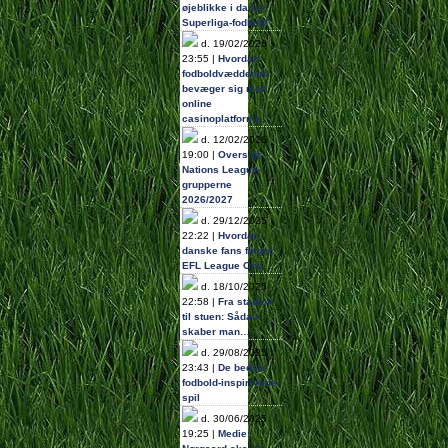
øjeblikke i dansk
Superliga-fodbold
d. 19/02/2026
23:55 |
Hvordan
fodboldvæddemål
bevæger sig mod
online
casinoplatforme…
d. 12/02/2026
19:00 |
Oversigt:
Nations League-
grupperne
2026/2027
d. 29/12/2025
22:22 |
Hvordan
danske fans følger
EFL League One…
d. 18/10/2025
22:58 |
Fra stadion
til stuen: Sådan
skaber man…
d. 29/08/2025
23:43 |
De bedste
fodbold-inspirerede
spil
d. 30/06/2025
19:25 |
Medie: