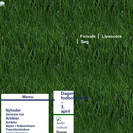
Forside
Livescore
Søg
Наши партнеры
лучшие займы
Dagens
Menu
fodboldrygter
–
3.
Nyheder
april
Seneste nyt
Artikler
Artikler
Vejret i København
Transfervindue-
Dagens