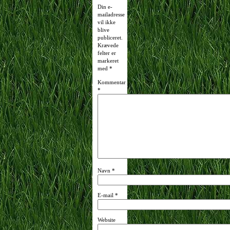
Din e-
mailadresse
vil ikke
blive
publiceret.
Krævede
felter er
markeret
med
*
Kommentar
*
Navn
*
E-mail
*
Website