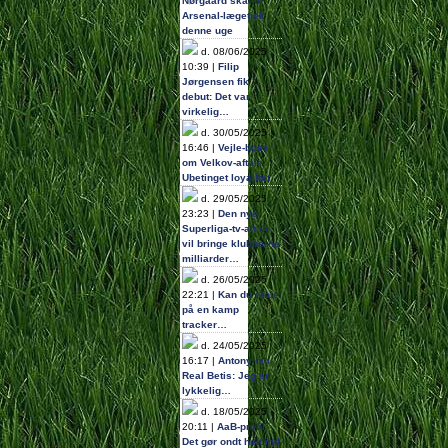
Nørgaard skal til
Arsenal-lægetjek
denne uge
d. 08/06/2025
10:39 |
Filip
Jørgensen fik
debut: Det var
virkelig…
d. 30/05/2025
16:46 |
Vejle-boss
om Velkov-aftale:
Ubetinget loyalitet
d. 29/05/2025
23:23 |
Den nye
Superliga-tv-aftale
vil bringe klubberne
milliarder…
d. 26/05/2025
22:21 |
Kan du stole
på en kamp
tracker…
d. 24/05/2025
16:17 |
Antony om
Real Betis: Jeg er
lykkelig…
d. 18/05/2025
20:11 |
AaB-profil:
Det gør ondt helt ind