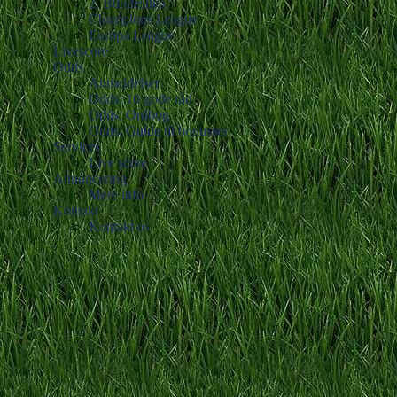
2. Bundesliga
Champions League
Europa League
Livescore
Odds
Anmeldelser
Odds: 10 gode råd
Odds: Ordbog
Odds: Guide til bonusser
Services
Live score
Annoncering
Mere info
Kontakt
Kontakt os