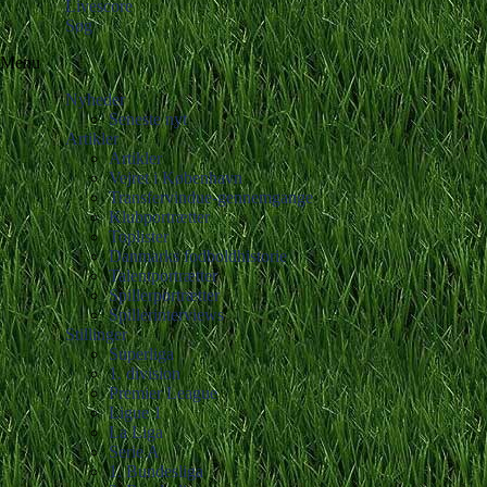
Livescore
Søg
Menu
Nyheder
Seneste nyt
Artikler
Artikler
Vejret i København
Transfervindue-gennemgange
Klubportrætter
Toplister
Danmarks fodboldhistorie
Talentportrætter
Spillerportrætter
Spillerinterviews
Stillinger
Superliga
1. division
Premier League
Ligue 1
La Liga
Serie A
1. Bundesliga