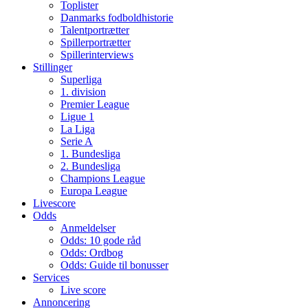
Toplister
Danmarks fodboldhistorie
Talentportrætter
Spillerportrætter
Spillerinterviews
Stillinger
Superliga
1. division
Premier League
Ligue 1
La Liga
Serie A
1. Bundesliga
2. Bundesliga
Champions League
Europa League
Livescore
Odds
Anmeldelser
Odds: 10 gode råd
Odds: Ordbog
Odds: Guide til bonusser
Services
Live score
Annoncering