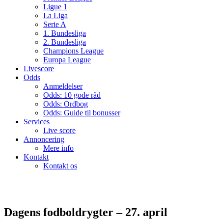
Ligue 1
La Liga
Serie A
1. Bundesliga
2. Bundesliga
Champions League
Europa League
Livescore
Odds
Anmeldelser
Odds: 10 gode råd
Odds: Ordbog
Odds: Guide til bonusser
Services
Live score
Annoncering
Mere info
Kontakt
Kontakt os
Dagens fodboldrygter – 27. april