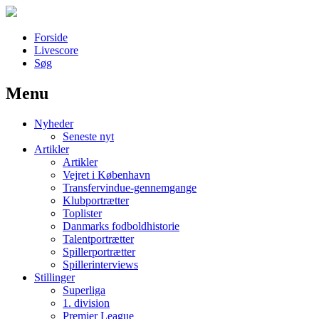
Forside
Livescore
Søg
Menu
Наши партнеры
Nyheder
лучшие займы
Seneste nyt
Artikler
Artikler
Vejret i København
Transfervindue-gennemgange
Klubportrætter
Toplister
Danmarks fodboldhistorie
Talentportrætter
Spillerportrætter
Spillerinterviews
Stillinger
Superliga
1. division
Premier League