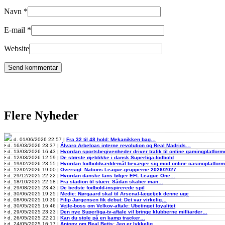
Navn
*
E-mail
*
Website
Flere Nyheder
d. 01/06/2026 22:57 |
Fra 32 til 48 hold: Mekanikken bag…
d. 16/03/2026 23:37 |
Álvaro Arbeloas interne revolution og Real Madrids…
d. 13/03/2026 16:43 |
Hvordan sportsbegivenheder driver trafik til online gamingplatform
d. 12/03/2026 12:59 |
De største øjeblikke i dansk Superliga-fodbold
d. 19/02/2026 23:55 |
Hvordan fodboldvæddemål bevæger sig mod online casinoplatfor
d. 12/02/2026 19:00 |
Oversigt: Nations League-grupperne 2026/2027
d. 29/12/2025 22:22 |
Hvordan danske fans følger EFL League One…
d. 18/10/2025 22:58 |
Fra stadion til stuen: Sådan skaber man…
d. 29/08/2025 23:43 |
De bedste fodbold-inspirerede spil
d. 30/06/2025 19:25 |
Medie: Nørgaard skal til Arsenal-lægetjek denne uge
d. 08/06/2025 10:39 |
Filip Jørgensen fik debut: Det var virkelig…
d. 30/05/2025 16:46 |
Vejle-boss om Velkov-aftale: Ubetinget loyalitet
d. 29/05/2025 23:23 |
Den nye Superliga-tv-aftale vil bringe klubberne milliarder…
d. 26/05/2025 22:21 |
Kan du stole på en kamp tracker…
d. 24/05/2025 16:17 |
Antony om Real Betis: Jeg er lykkelig…