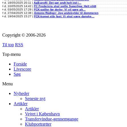
d. 18/05/2025 20:11 |
AaB-profil: Det gør ondt helt ind i…
d. 10/05/2025 14:42 |
FC Fredericia skal spille Superliga: Helt vildt
d. 03/05/2025 17:29 |
FCK-spiller før derby: Vi vil gøre alt…
d. 27/04/2025 12:38 |
Antonio Rüdiger: Jeg undskylder til dommeren
d. 19/04/2025 15:27 |
FCK-komet slår fast: Vi skal være danske…
Copyright © 2006-2026
Til top
RSS
Top-menu
Forside
Livescore
Søg
Menu
Nyheder
Seneste nyt
Artikler
Artikler
Vejret i København
Transfervindue-gennemgange
Klubportrætter