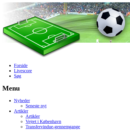
Forside
Livescore
Søg
Menu
Наши партнеры
Nyheder
лучшие займы
Seneste nyt
Artikler
Artikler
Vejret i København
Transfervindue-gennemgange