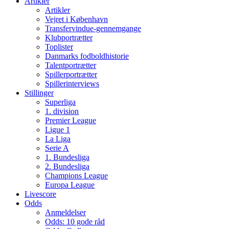
Artikler
Artikler
Vejret i København
Transfervindue-gennemgange
Klubportrætter
Toplister
Danmarks fodboldhistorie
Talentportrætter
Spillerportrætter
Spillerinterviews
Stillinger
Superliga
1. division
Premier League
Ligue 1
La Liga
Serie A
1. Bundesliga
2. Bundesliga
Champions League
Europa League
Livescore
Odds
Anmeldelser
Odds: 10 gode råd