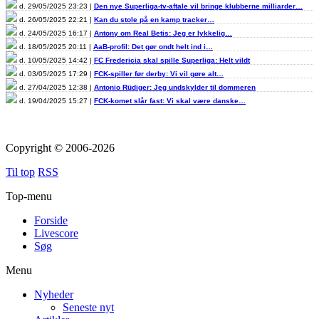
d. 29/05/2025 23:23 |
Den nye Superliga-tv-aftale vil bringe klubberne milliarder…
d. 26/05/2025 22:21 |
Kan du stole på en kamp tracker…
d. 24/05/2025 16:17 |
Antony om Real Betis: Jeg er lykkelig…
d. 18/05/2025 20:11 |
AaB-profil: Det gør ondt helt ind i…
d. 10/05/2025 14:42 |
FC Fredericia skal spille Superliga: Helt vildt
d. 03/05/2025 17:29 |
FCK-spiller før derby: Vi vil gøre alt…
d. 27/04/2025 12:38 |
Antonio Rüdiger: Jeg undskylder til dommeren
d. 19/04/2025 15:27 |
FCK-komet slår fast: Vi skal være danske…
Copyright © 2006-2026
Til top
RSS
Top-menu
Forside
Livescore
Søg
Menu
Nyheder
Seneste nyt