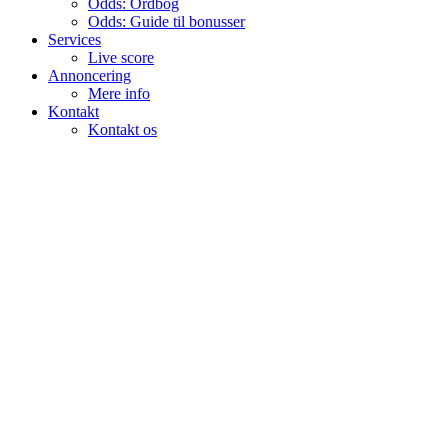
Odds: Ordbog
Odds: Guide til bonusser
Services
Live score
Annoncering
Mere info
Kontakt
Kontakt os