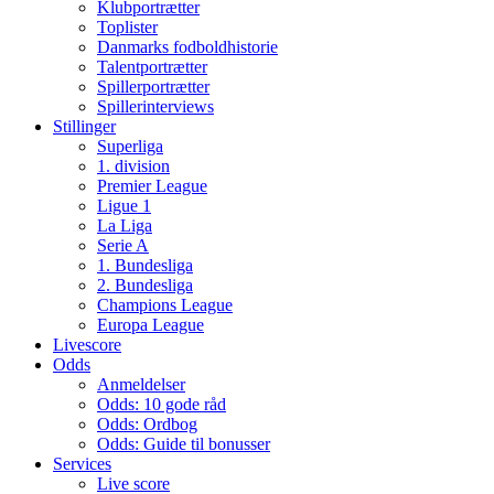
Klubportrætter
Toplister
Danmarks fodboldhistorie
Talentportrætter
Spillerportrætter
Spillerinterviews
Stillinger
Superliga
1. division
Premier League
Ligue 1
La Liga
Serie A
1. Bundesliga
2. Bundesliga
Champions League
Europa League
Livescore
Odds
Anmeldelser
Odds: 10 gode råd
Odds: Ordbog
Odds: Guide til bonusser
Services
Live score