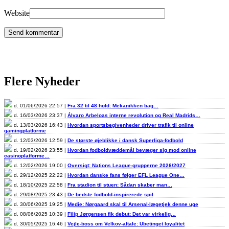
Website
Flere Nyheder
d. 01/06/2026 22:57 |
Fra 32 til 48 hold: Mekanikken bag…
d. 16/03/2026 23:37 |
Álvaro Arbeloas interne revolution og Real Madrids…
d. 13/03/2026 16:43 |
Hvordan sportsbegivenheder driver trafik til online
gamingplatforme
d. 12/03/2026 12:59 |
De største øjeblikke i dansk Superliga-fodbold
d. 19/02/2026 23:55 |
Hvordan fodboldvæddemål bevæger sig mod online
casinoplatforme…
d. 12/02/2026 19:00 |
Oversigt: Nations League-grupperne 2026/2027
d. 29/12/2025 22:22 |
Hvordan danske fans følger EFL League One…
d. 18/10/2025 22:58 |
Fra stadion til stuen: Sådan skaber man…
d. 29/08/2025 23:43 |
De bedste fodbold-inspirerede spil
d. 30/06/2025 19:25 |
Medie: Nørgaard skal til Arsenal-lægetjek denne uge
d. 08/06/2025 10:39 |
Filip Jørgensen fik debut: Det var virkelig…
d. 30/05/2025 16:46 |
Vejle-boss om Velkov-aftale: Ubetinget loyalitet