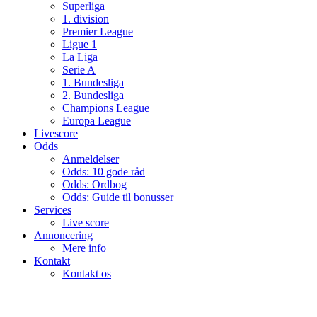
Superliga
1. division
Premier League
Ligue 1
La Liga
Serie A
1. Bundesliga
2. Bundesliga
Champions League
Europa League
Livescore
Odds
Anmeldelser
Odds: 10 gode råd
Odds: Ordbog
Odds: Guide til bonusser
Services
Live score
Annoncering
Mere info
Kontakt
Kontakt os