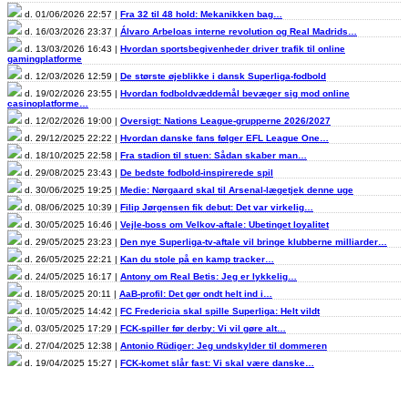
d. 01/06/2026 22:57 |
Fra 32 til 48 hold: Mekanikken bag…
d. 16/03/2026 23:37 |
Álvaro Arbeloas interne revolution og Real Madrids…
d. 13/03/2026 16:43 |
Hvordan sportsbegivenheder driver trafik til online
gamingplatforme
d. 12/03/2026 12:59 |
De største øjeblikke i dansk Superliga-fodbold
d. 19/02/2026 23:55 |
Hvordan fodboldvæddemål bevæger sig mod online
casinoplatforme…
d. 12/02/2026 19:00 |
Oversigt: Nations League-grupperne 2026/2027
d. 29/12/2025 22:22 |
Hvordan danske fans følger EFL League One…
d. 18/10/2025 22:58 |
Fra stadion til stuen: Sådan skaber man…
d. 29/08/2025 23:43 |
De bedste fodbold-inspirerede spil
d. 30/06/2025 19:25 |
Medie: Nørgaard skal til Arsenal-lægetjek denne uge
d. 08/06/2025 10:39 |
Filip Jørgensen fik debut: Det var virkelig…
d. 30/05/2025 16:46 |
Vejle-boss om Velkov-aftale: Ubetinget loyalitet
d. 29/05/2025 23:23 |
Den nye Superliga-tv-aftale vil bringe klubberne milliarder…
d. 26/05/2025 22:21 |
Kan du stole på en kamp tracker…
d. 24/05/2025 16:17 |
Antony om Real Betis: Jeg er lykkelig…
d. 18/05/2025 20:11 |
AaB-profil: Det gør ondt helt ind i…
d. 10/05/2025 14:42 |
FC Fredericia skal spille Superliga: Helt vildt
d. 03/05/2025 17:29 |
FCK-spiller før derby: Vi vil gøre alt…
d. 27/04/2025 12:38 |
Antonio Rüdiger: Jeg undskylder til dommeren
d. 19/04/2025 15:27 |
FCK-komet slår fast: Vi skal være danske…