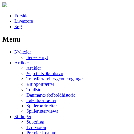
Forside
Livescore
Søg
Menu
Наши партнеры
Nyheder
лучшие займы
Seneste nyt
Artikler
Artikler
Vejret i København
Transfervindue-gennemgange
Klubportrætter
Toplister
Danmarks fodboldhistorie
Talentportrætter
Spillerportrætter
Spillerinterviews
Stillinger
Superliga
1. division
Premier League