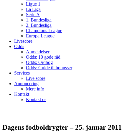
Ligue 1
La Liga
Serie A
1. Bundesliga
2. Bundesliga
Champions League
Europa League
Livescore
Odds
Anmeldelser
Odds: 10 gode råd
Odds: Ordbog
Odds: Guide til bonusser
Services
Live score
Annoncering
Mere info
Kontakt
Kontakt os
Dagens fodboldrygter – 25. januar 2011