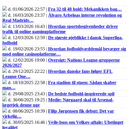
d. 01/06/2026 22:57 |
Fra 32 til 48 hold: Mekanikken bag…
d. 16/03/2026 23:37 |
Álvaro Arbeloas interne revolution og
Real Madrids…
d. 13/03/2026 16:43 |
Hvordan sportsbegivenheder driver
trafik til online gamingplatforme
d. 12/03/2026 12:59 |
De største øjeblikke i dansk Superliga-
fodbold
d. 19/02/2026 23:55 |
Hvordan fodboldvæddemål bevæger sig
mod online casinoplatforme…
d. 12/02/2026 19:00 |
Oversigt: Nations League-grupperne
2026/2027
d. 29/12/2025 22:22 |
Hvordan danske fans følger EFL
League One…
d. 18/10/2025 22:58 |
Fra stadion til stuen: Sådan skaber
man…
d. 29/08/2025 23:43 |
De bedste fodbold-inspirerede spil
d. 30/06/2025 19:25 |
Medie: Nørgaard skal til Arsenal-
lægetjek denne uge
d. 08/06/2025 10:39 |
Filip Jørgensen fik debut: Det var
virkelig…
d. 30/05/2025 16:46 |
Vejle-boss om Velkov-aftale: Ubetinget
loyalitet