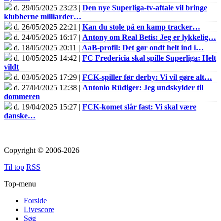
d. 29/05/2025 23:23 |
Den nye Superliga-tv-aftale vil bringe
klubberne milliarder…
d. 26/05/2025 22:21 |
Kan du stole på en kamp tracker…
d. 24/05/2025 16:17 |
Antony om Real Betis: Jeg er lykkelig…
d. 18/05/2025 20:11 |
AaB-profil: Det gør ondt helt ind i…
d. 10/05/2025 14:42 |
FC Fredericia skal spille Superliga: Helt
vildt
d. 03/05/2025 17:29 |
FCK-spiller før derby: Vi vil gøre alt…
d. 27/04/2025 12:38 |
Antonio Rüdiger: Jeg undskylder til
dommeren
d. 19/04/2025 15:27 |
FCK-komet slår fast: Vi skal være
danske…
Copyright © 2006-2026
Til top
RSS
Top-menu
Forside
Livescore
Søg