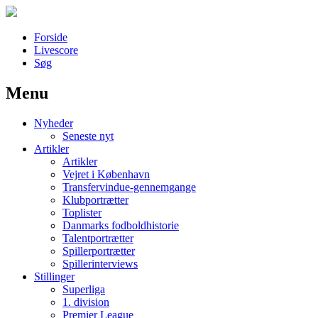
Forside
Livescore
Søg
Menu
Наши партнеры
Nyheder
лучшие займы
Seneste nyt
Artikler
Artikler
Vejret i København
Transfervindue-gennemgange
Klubportrætter
Toplister
Danmarks fodboldhistorie
Talentportrætter
Spillerportrætter
Spillerinterviews
Stillinger
Superliga
1. division
Premier League