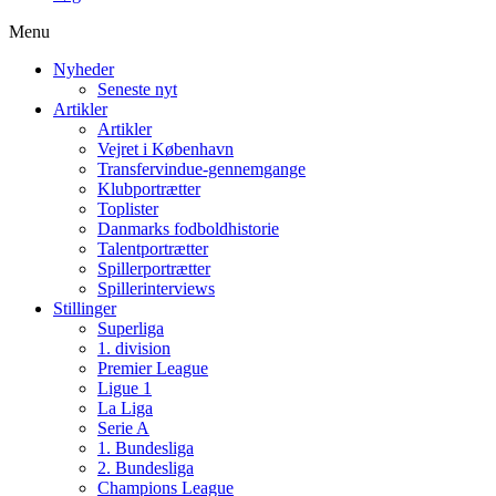
Menu
Nyheder
Seneste nyt
Artikler
Artikler
Vejret i København
Transfervindue-gennemgange
Klubportrætter
Toplister
Danmarks fodboldhistorie
Talentportrætter
Spillerportrætter
Spillerinterviews
Stillinger
Superliga
1. division
Premier League
Ligue 1
La Liga
Serie A
1. Bundesliga
2. Bundesliga
Champions League