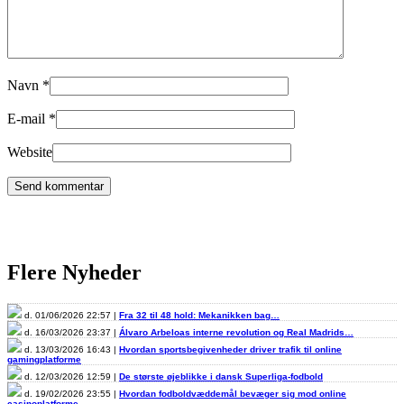
Navn
*
E-mail
*
Website
Flere Nyheder
d. 01/06/2026 22:57 |
Fra 32 til 48 hold: Mekanikken bag…
d. 16/03/2026 23:37 |
Álvaro Arbeloas interne revolution og Real Madrids…
d. 13/03/2026 16:43 |
Hvordan sportsbegivenheder driver trafik til online
gamingplatforme
d. 12/03/2026 12:59 |
De største øjeblikke i dansk Superliga-fodbold
d. 19/02/2026 23:55 |
Hvordan fodboldvæddemål bevæger sig mod online
casinoplatforme…