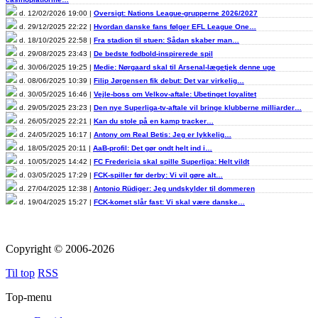
d. 12/02/2026 19:00 |
Oversigt: Nations League-grupperne 2026/2027
d. 29/12/2025 22:22 |
Hvordan danske fans følger EFL League One…
d. 18/10/2025 22:58 |
Fra stadion til stuen: Sådan skaber man…
d. 29/08/2025 23:43 |
De bedste fodbold-inspirerede spil
d. 30/06/2025 19:25 |
Medie: Nørgaard skal til Arsenal-lægetjek denne uge
d. 08/06/2025 10:39 |
Filip Jørgensen fik debut: Det var virkelig…
d. 30/05/2025 16:46 |
Vejle-boss om Velkov-aftale: Ubetinget loyalitet
d. 29/05/2025 23:23 |
Den nye Superliga-tv-aftale vil bringe klubberne milliarder…
d. 26/05/2025 22:21 |
Kan du stole på en kamp tracker…
d. 24/05/2025 16:17 |
Antony om Real Betis: Jeg er lykkelig…
d. 18/05/2025 20:11 |
AaB-profil: Det gør ondt helt ind i…
d. 10/05/2025 14:42 |
FC Fredericia skal spille Superliga: Helt vildt
d. 03/05/2025 17:29 |
FCK-spiller før derby: Vi vil gøre alt…
d. 27/04/2025 12:38 |
Antonio Rüdiger: Jeg undskylder til dommeren
d. 19/04/2025 15:27 |
FCK-komet slår fast: Vi skal være danske…
Copyright © 2006-2026
Til top
RSS
Top-menu