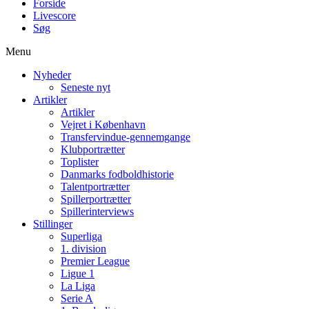
Forside
Livescore
Søg
Menu
Nyheder
Seneste nyt
Artikler
Artikler
Vejret i København
Transfervindue-gennemgange
Klubportrætter
Toplister
Danmarks fodboldhistorie
Talentportrætter
Spillerportrætter
Spillerinterviews
Stillinger
Superliga
1. division
Premier League
Ligue 1
La Liga
Serie A