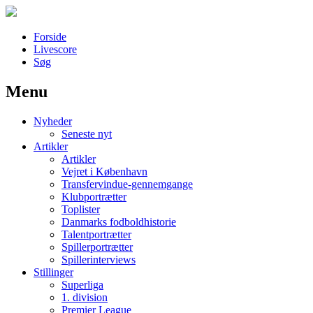
Forside
Livescore
Søg
Menu
Наши партнеры
Nyheder
лучшие займы
Seneste nyt
Artikler
Artikler
Vejret i København
Transfervindue-gennemgange
Klubportrætter
Toplister
Danmarks fodboldhistorie
Talentportrætter
Spillerportrætter
Spillerinterviews
Stillinger
Superliga
1. division
Premier League