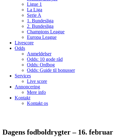
Ligue 1
La Liga
Serie A
1. Bundesliga
2. Bundesliga
Champions League
Europa League
Livescore
Odds
Anmeldelser
Odds: 10 gode råd
Odds: Ordbog
Odds: Guide til bonusser
Services
Live score
Annoncering
Mere info
Kontakt
Kontakt os
Dagens fodboldrygter – 16. februar