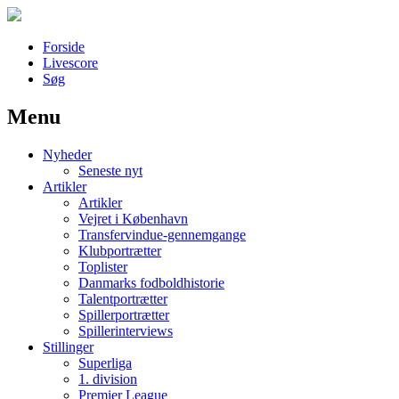
Forside
Livescore
Søg
Menu
Наши партнеры
Nyheder
лучшие займы
Seneste nyt
Artikler
Artikler
Vejret i København
Transfervindue-gennemgange
Klubportrætter
Toplister
Danmarks fodboldhistorie
Talentportrætter
Spillerportrætter
Spillerinterviews
Stillinger
Superliga
1. division
Premier League