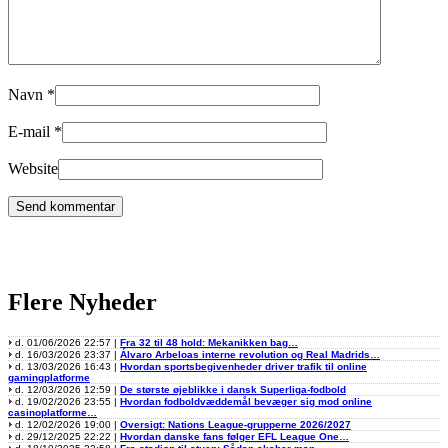
Navn
*
E-mail
*
Website
Flere Nyheder
d. 01/06/2026 22:57 |
Fra 32 til 48 hold: Mekanikken bag…
d. 16/03/2026 23:37 |
Álvaro Arbeloas interne revolution og Real Madrids…
d. 13/03/2026 16:43 |
Hvordan sportsbegivenheder driver trafik til online
gamingplatforme
d. 12/03/2026 12:59 |
De største øjeblikke i dansk Superliga-fodbold
d. 19/02/2026 23:55 |
Hvordan fodboldvæddemål bevæger sig mod online
casinoplatforme…
d. 12/02/2026 19:00 |
Oversigt: Nations League-grupperne 2026/2027
d. 29/12/2025 22:22 |
Hvordan danske fans følger EFL League One…