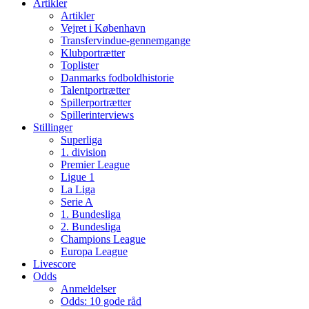
Artikler
Artikler
Vejret i København
Transfervindue-gennemgange
Klubportrætter
Toplister
Danmarks fodboldhistorie
Talentportrætter
Spillerportrætter
Spillerinterviews
Stillinger
Superliga
1. division
Premier League
Ligue 1
La Liga
Serie A
1. Bundesliga
2. Bundesliga
Champions League
Europa League
Livescore
Odds
Anmeldelser
Odds: 10 gode råd