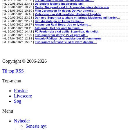
d. 18/10/2025 22:58 |
Fra stadion til stuen: Sådan skaber man…
d. 29/08/2025 23:43 |
De bedste fodbold-inspirerede spil
d. 30/06/2025 19:25 |
Medie: Nørgaard skal til Arsenal-lægetjek denne uge
d. 08/06/2025 10:39 |
Filip Jørgensen fik debut: Det var virkelig…
d. 30/05/2025 16:46 |
Vejle-boss om Velkov-aftale: Ubetinget loyalitet
d. 29/05/2025 23:23 |
Den nye Superliga-tv-aftale vil bringe klubberne milliarder…
d. 26/05/2025 22:21 |
Kan du stole på en kamp tracker…
d. 24/05/2025 16:17 |
Antony om Real Betis: Jeg er lykkelig…
d. 18/05/2025 20:11 |
AaB-profil: Det gør ondt helt ind i…
d. 10/05/2025 14:42 |
FC Fredericia skal spille Superliga: Helt vildt
d. 03/05/2025 17:29 |
FCK-spiller før derby: Vi vil gøre alt…
d. 27/04/2025 12:38 |
Antonio Rüdiger: Jeg undskylder til dommeren
d. 19/04/2025 15:27 |
FCK-komet slår fast: Vi skal være danske…
Copyright © 2006-2026
Til top
RSS
Top-menu
Forside
Livescore
Søg
Menu
Nyheder
Seneste nyt