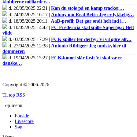
klubberne milliarder…
d. 26/05/2025 22:21 |
Kan du stole på en kamp tracker…
d. 24/05/2025 16:17 |
Antony om Real Betis: Jeg er lykkelig…
d. 18/05/2025 20:11 |
AaB-profil: Det gør ondt helt ind i…
d. 10/05/2025 14:42 |
FC Fredericia skal spille Superliga: Helt
vildt
d. 03/05/2025 17:29 |
FCK-spiller før derby: Vi vil gøre alt…
d. 27/04/2025 12:38 |
Antonio Rüdiger: Jeg undskylder til
dommeren
d. 19/04/2025 15:27 |
FCK-komet slår fast: Vi skal være
danske…
Copyright © 2006-2026
Til top
RSS
Top-menu
Forside
Livescore
Søg