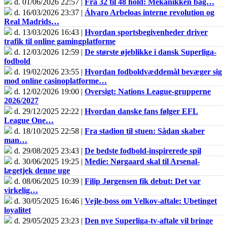
d. 01/06/2026 22:57 |
Fra 32 til 48 hold: Mekanikken bag…
d. 16/03/2026 23:37 |
Álvaro Arbeloas interne revolution og
Real Madrids…
d. 13/03/2026 16:43 |
Hvordan sportsbegivenheder driver
trafik til online gamingplatforme
d. 12/03/2026 12:59 |
De største øjeblikke i dansk Superliga-
fodbold
d. 19/02/2026 23:55 |
Hvordan fodboldvæddemål bevæger sig
mod online casinoplatforme…
d. 12/02/2026 19:00 |
Oversigt: Nations League-grupperne
2026/2027
d. 29/12/2025 22:22 |
Hvordan danske fans følger EFL
League One…
d. 18/10/2025 22:58 |
Fra stadion til stuen: Sådan skaber
man…
d. 29/08/2025 23:43 |
De bedste fodbold-inspirerede spil
d. 30/06/2025 19:25 |
Medie: Nørgaard skal til Arsenal-
lægetjek denne uge
d. 08/06/2025 10:39 |
Filip Jørgensen fik debut: Det var
virkelig…
d. 30/05/2025 16:46 |
Vejle-boss om Velkov-aftale: Ubetinget
loyalitet
d. 29/05/2025 23:23 |
Den nye Superliga-tv-aftale vil bringe