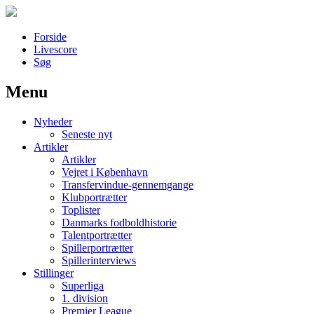
Forside
Livescore
Søg
Menu
Наши партнеры
Nyheder
лучшие займы
Seneste nyt
Artikler
Artikler
Vejret i København
Transfervindue-gennemgange
Klubportrætter
Toplister
Danmarks fodboldhistorie
Talentportrætter
Spillerportrætter
Spillerinterviews
Stillinger
Superliga
1. division
Premier League