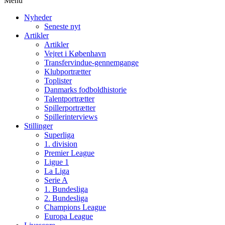
Menu
Nyheder
Seneste nyt
Artikler
Artikler
Vejret i København
Transfervindue-gennemgange
Klubportrætter
Toplister
Danmarks fodboldhistorie
Talentportrætter
Spillerportrætter
Spillerinterviews
Stillinger
Superliga
1. division
Premier League
Ligue 1
La Liga
Serie A
1. Bundesliga
2. Bundesliga
Champions League
Europa League