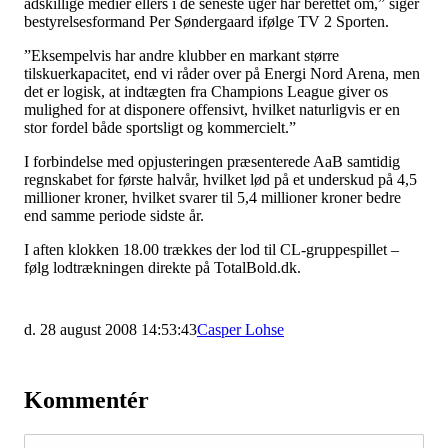
adskillige medier ellers i de seneste uger har berettet om,” siger
bestyrelsesformand Per Søndergaard ifølge TV 2 Sporten.
”Eksempelvis har andre klubber en markant større
tilskuerkapacitet, end vi råder over på Energi Nord Arena, men
det er logisk, at indtægten fra Champions League giver os
mulighed for at disponere offensivt, hvilket naturligvis er en
stor fordel både sportsligt og kommercielt.”
I forbindelse med opjusteringen præsenterede AaB samtidig
regnskabet for første halvår, hvilket lød på et underskud på 4,5
millioner kroner, hvilket svarer til 5,4 millioner kroner bedre
end samme periode sidste år.
I aften klokken 18.00 trækkes der lod til CL-gruppespillet –
følg lodtrækningen direkte på TotalBold.dk.
d. 28 august 2008 14:53:43
Casper Lohse
Kommentér