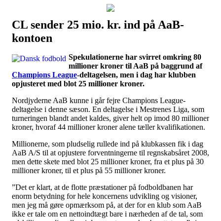
CL sender 25 mio. kr. ind på AaB-
Наши партнеры
kontoen
лучшие займы
Spekulationerne har svirret omkring 80
millioner kroner til AaB på baggrund af
Champions League
-deltagelsen, men i dag har klubben
opjusteret med blot 25 millioner kroner.
Nordjyderne AaB kunne i går fejre Champions League-
deltagelse i denne sæson. En deltagelse i Mestrenes Liga, som
turneringen blandt andet kaldes, giver helt op imod 80 millioner
kroner, hvoraf 44 millioner kroner alene tæller kvalifikationen.
Millionerne, som pludselig rullede ind på klubkassen fik i dag
AaB A/S til at opjustere forventningerne til regnskabsåret 2008,
men dette skete med blot 25 millioner kroner, fra et plus på 30
millioner kroner, til et plus på 55 millioner kroner.
”Det er klart, at de flotte præstationer på fodboldbanen har
enorm betydning for hele koncernens udvikling og visioner,
men jeg må gøre opmærksom på, at der for en klub som AaB
ikke er tale om en nettoindtægt bare i nærheden af de tal, som