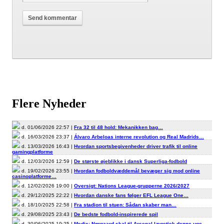
Flere Nyheder
d. 01/06/2026 22:57 |
Fra 32 til 48 hold: Mekanikken bag…
d. 16/03/2026 23:37 |
Álvaro Arbeloas interne revolution og Real Madrids…
d. 13/03/2026 16:43 |
Hvordan sportsbegivenheder driver trafik til online
gamingplatforme
d. 12/03/2026 12:59 |
De største øjeblikke i dansk Superliga-fodbold
d. 19/02/2026 23:55 |
Hvordan fodboldvæddemål bevæger sig mod online
casinoplatforme…
d. 12/02/2026 19:00 |
Oversigt: Nations League-grupperne 2026/2027
d. 29/12/2025 22:22 |
Hvordan danske fans følger EFL League One…
d. 18/10/2025 22:58 |
Fra stadion til stuen: Sådan skaber man…
d. 29/08/2025 23:43 |
De bedste fodbold-inspirerede spil
d. 30/06/2025 19:25 |
Medie: Nørgaard skal til Arsenal-lægetjek denne uge