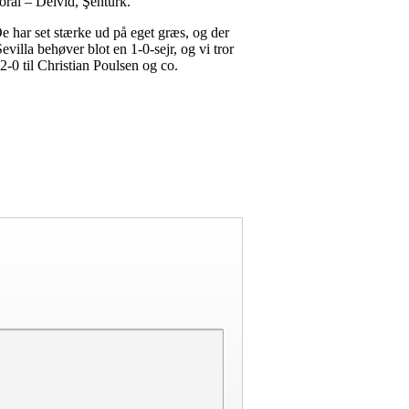
ral – Deivid, Şentürk.
De har set stærke ud på eget græs, og der
illa behøver blot en 1-0-sejr, og vi tror
 2-0 til Christian Poulsen og co.