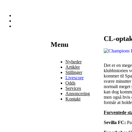
CL-optak
Наши партнеры
Menu
лучшие займы
Nyheder
Det er en meget
Artikler
klubhistorien v
Stillinger
kommer til Span
Livescore
svære minutter
Odds
normalt meget s
Services
kan dog komme t
Annoncering
men også hvis d
Kontakt
formår at holde
Forventede sta
Sevilla FC:
Pa