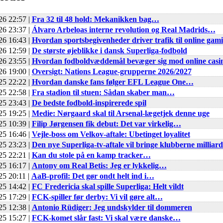
26 22:57 |
Fra 32 til 48 hold: Mekanikken bag…
26 23:37 |
Álvaro Arbeloas interne revolution og Real Madrids…
26 16:43 |
Hvordan sportsbegivenheder driver trafik til online gam
26 12:59 |
De største øjeblikke i dansk Superliga-fodbold
26 23:55 |
Hvordan fodboldvæddemål bevæger sig mod online cas
26 19:00 |
Oversigt: Nations League-grupperne 2026/2027
25 22:22 |
Hvordan danske fans følger EFL League One…
25 22:58 |
Fra stadion til stuen: Sådan skaber man…
25 23:43 |
De bedste fodbold-inspirerede spil
25 19:25 |
Medie: Nørgaard skal til Arsenal-lægetjek denne uge
25 10:39 |
Filip Jørgensen fik debut: Det var virkelig…
25 16:46 |
Vejle-boss om Velkov-aftale: Ubetinget loyalitet
25 23:23 |
Den nye Superliga-tv-aftale vil bringe klubberne millia
25 22:21 |
Kan du stole på en kamp tracker…
25 16:17 |
Antony om Real Betis: Jeg er lykkelig…
25 20:11 |
AaB-profil: Det gør ondt helt ind i…
25 14:42 |
FC Fredericia skal spille Superliga: Helt vildt
25 17:29 |
FCK-spiller før derby: Vi vil gøre alt…
25 12:38 |
Antonio Rüdiger: Jeg undskylder til dommeren
25 15:27 |
FCK-komet slår fast: Vi skal være danske…