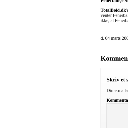
Fenerbahçe S
TotalBold.dk
venter Fenerbah
ikke, at Fenerb
d. 04 marts 20
Kommen
Skriv et 
Din e-mailad
Komment