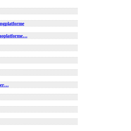
ingplatforme
inoplatforme…
rder…