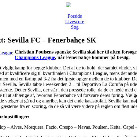
Forside
Livescore
Søg
t: Sevilla FC – Fenerbahçe SK
Christian Poulsens spanske Sevilla skal her til aften forsøge a
Champions League
, når Fenerbahçe kommer på besøg.
 vigtig kamp for begge klubber. Det af de to hold, der samlet vinder, vil
ed at kvalificere sig til kvartfinalen i Champions League, mens det an
ien med en føring på 3-2 fra det første opgør mellem de to klubber. De
 i Sevilla. Sevilla tabte i weekenden 2-1 til Deportivo La Coruña på 
tærke. Det er Sevilla, der står i den pressede rolle, da de er nede med 
il at afhænge af, hvordan Fenerbahce vil forsvare deres føring. Vælger 
e vælger at gå ud og angribe, kan det ende katastrofalt. Sevilla kan nø
 gæsterne fra en scoring, da de så vil være videre på reglen om flest u
rtopstillinger:
lop – Alves, Mosquera, Fazio, Crespo – Navas, Poulsen, Keita, Capel 