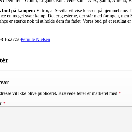
K:
Demirel – Gönül, Lugano, Edu, Vederson – Alex, Şahin, Aurélio, Bo
’s bud på kampen:
Vi tror, at Sevilla vil vise klassen på hjemmebane. 
çe en meget svær kamp. Det er gæsterne, der står med føringen, men Sev
ahçe er stærke nok til at holde dem fra fadet. Vores bud på et resultat er
08 16:27:56
Pernille Nielsen
tér
svar
resse vil ikke blive publiceret.
Krævede felter er markeret med
*
ar
*