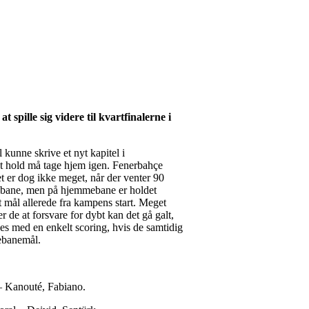
t spille sig videre til kvartfinalerne i
 kunne skrive et nyt kapitel i
det hold må tage hjem igen. Fenerbahçe
t er dog ikke meget, når der venter 90
udebane, men på hjemmebane er holdet
et mål allerede fra kampens start. Meget
de at forsvare for dybt kan det gå galt,
jes med en enkelt scoring, hvis de samtidig
debanemål.
– Kanouté, Fabiano.