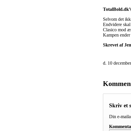
TotalBold.dk
Selvom det ikk
Endvidere skal 
Clasico mod æ
Kampen ender 2
Skrevet af Je
d. 10 decembe
Kommen
Skriv et 
Din e-mailad
Komment