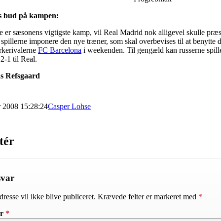
’s bud på kampen:
e er sæsonens vigtigste kamp, vil Real Madrid nok alligevel skulle præ
spillerne imponere den nye træner, som skal overbevises til at benytte d
rkerivalerne
FC Barcelona
i weekenden. Til gengæld kan russerne spille 
-1 til Real.
ns Refsgaard
r 2008 15:28:24
Casper Lohse
tér
svar
resse vil ikke blive publiceret.
Krævede felter er markeret med
*
ar
*