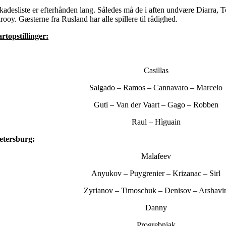
adesliste er efterhånden lang. Således må de i aften undvære Diarra, T
rooy. Gæsterne fra Rusland har alle spillere til rådighed.
rtopstillinger:
Casillas
Salgado – Ramos – Cannavaro – Marcelo
Guti – Van der Vaart – Gago – Robben
Raul – Hìguain
Petersburg:
Malafeev
Anyukov – Puygrenier – Krizanac – Sirl
Zyrianov – Timoschuk – Denisov – Arshavi
Danny
Progrebniak