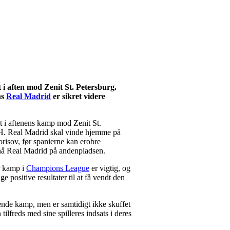
i aften mod Zenit St. Petersburg.
ns
Real Madrid
er sikret videre
t i aftenens kamp mod Zenit St.
 H. Real Madrid skal vinde hjemme på
isov, før spanierne kan erobre
 nå Real Madrid på andenpladsen.
r kamp i
Champions League
er vigtig, og
 positive resultater til at få vendt den
nde kamp, men er samtidigt ikke skuffet
tilfreds med sine spilleres indsats i deres