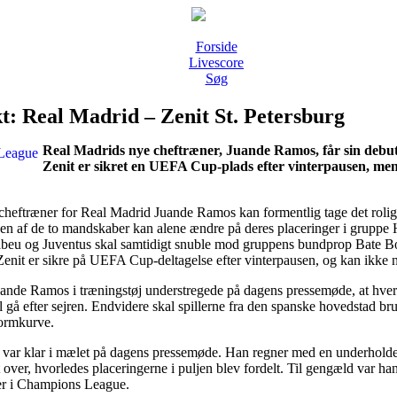
Forside
Livescore
Søg
t: Real Madrid – Zenit St. Petersburg
Real Madrids nye cheftræner, Juande Ramos, får sin debut 
Zenit er sikret en UEFA Cup-plads efter vinterpausen, me
cheftræner for Real Madrid Juande Ramos kan formentlig tage det rolig
gen af de to mandskaber kan alene ændre på deres placeringer i gruppe
beu og Juventus skal samtidigt snuble mod gruppens bundprop Bate Bor
 Zenit er sikre på UEFA Cup-deltagelse efter vinterpausen, og kan ikke
uande Ramos i træningstøj understregede på dagens pressemøde, at hve
 gå efter sejren. Endvidere skal spillerne fra den spanske hovedstad bruge
ormkurve.
var klar i mælet på dagens pressemøde. Han regner med en underholde
t over, hvorledes placeringerne i puljen blev fordelt. Til gengæld var han 
ser i Champions League.