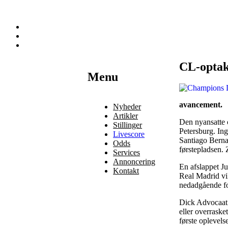
CL-optak
Наши партнеры
Menu
лучшие займы
avancement.
Nyheder
Artikler
Den nyansatte 
Stillinger
Petersburg. In
Livescore
Santiago Berna
Odds
førstepladsen.
Services
Annoncering
En afslappet J
Kontakt
Real Madrid vil
nedadgående f
Dick Advocaat 
eller overraske
første oplevel