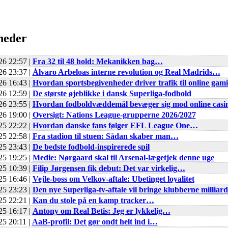
heder
26 22:57 |
Fra 32 til 48 hold: Mekanikken bag…
26 23:37 |
Álvaro Arbeloas interne revolution og Real Madrids…
26 16:43 |
Hvordan sportsbegivenheder driver trafik til online gam
26 12:59 |
De største øjeblikke i dansk Superliga-fodbold
26 23:55 |
Hvordan fodboldvæddemål bevæger sig mod online cas
26 19:00 |
Oversigt: Nations League-grupperne 2026/2027
25 22:22 |
Hvordan danske fans følger EFL League One…
25 22:58 |
Fra stadion til stuen: Sådan skaber man…
25 23:43 |
De bedste fodbold-inspirerede spil
25 19:25 |
Medie: Nørgaard skal til Arsenal-lægetjek denne uge
25 10:39 |
Filip Jørgensen fik debut: Det var virkelig…
25 16:46 |
Vejle-boss om Velkov-aftale: Ubetinget loyalitet
25 23:23 |
Den nye Superliga-tv-aftale vil bringe klubberne millia
25 22:21 |
Kan du stole på en kamp tracker…
25 16:17 |
Antony om Real Betis: Jeg er lykkelig…
25 20:11 |
AaB-profil: Det gør ondt helt ind i…