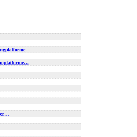
ingplatforme
inoplatforme…
rder…