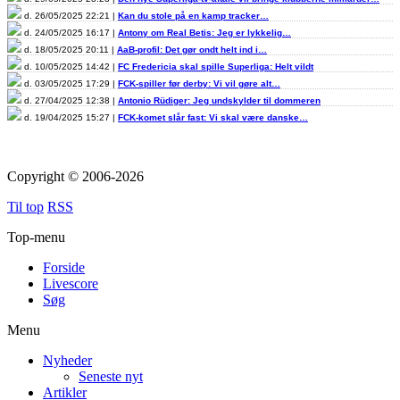
d. 26/05/2025 22:21 |
Kan du stole på en kamp tracker…
d. 24/05/2025 16:17 |
Antony om Real Betis: Jeg er lykkelig…
d. 18/05/2025 20:11 |
AaB-profil: Det gør ondt helt ind i…
d. 10/05/2025 14:42 |
FC Fredericia skal spille Superliga: Helt vildt
d. 03/05/2025 17:29 |
FCK-spiller før derby: Vi vil gøre alt…
d. 27/04/2025 12:38 |
Antonio Rüdiger: Jeg undskylder til dommeren
d. 19/04/2025 15:27 |
FCK-komet slår fast: Vi skal være danske…
Copyright © 2006-2026
Til top
RSS
Top-menu
Forside
Livescore
Søg
Menu
Nyheder
Seneste nyt
Artikler