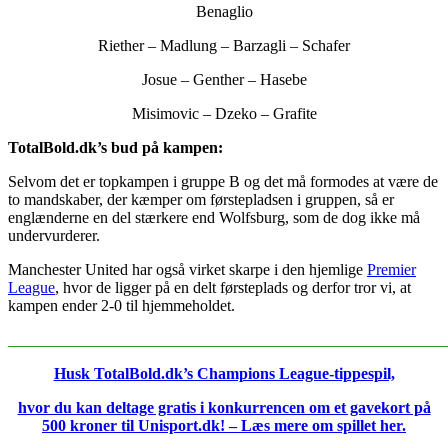
Benaglio
Riether – Madlung – Barzagli – Schafer
Josue – Genther – Hasebe
Misimovic – Dzeko – Grafite
TotalBold.dk’s bud på kampen:
Selvom det er topkampen i gruppe B og det må formodes at være de
to mandskaber, der kæmper om førstepladsen i gruppen, så er
englænderne en del stærkere end Wolfsburg, som de dog ikke må
undervurderer.
Manchester United har også virket skarpe i den hjemlige
Premier
League
, hvor de ligger på en delt førsteplads og derfor tror vi, at
kampen ender 2-0 til hjemmeholdet.
_______________________________________________________
Husk TotalBold.dk’s Champions League-tippespil,
hvor du kan deltage gratis i konkurrencen om et gavekort på
500 kroner til Unisport.dk! – Læs mere om spillet her.