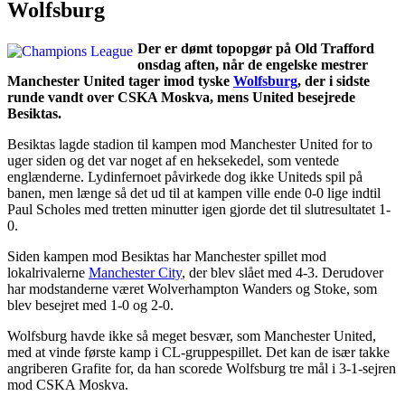
Wolfsburg
Der er dømt topopgør på Old Trafford
onsdag aften, når de engelske mestrer
Manchester United tager imod tyske
Wolfsburg
, der i sidste
runde vandt over CSKA Moskva, mens United besejrede
Besiktas.
Besiktas lagde stadion til kampen mod Manchester United for to
uger siden og det var noget af en heksekedel, som ventede
englænderne. Lydinfernoet påvirkede dog ikke Uniteds spil på
banen, men længe så det ud til at kampen ville ende 0-0 lige indtil
Paul Scholes med tretten minutter igen gjorde det til slutresultatet 1-
0.
Siden kampen mod Besiktas har Manchester spillet mod
lokalrivalerne
Manchester City
, der blev slået med 4-3. Derudover
har modstanderne været Wolverhampton Wanders og Stoke, som
blev besejret med 1-0 og 2-0.
Wolfsburg havde ikke så meget besvær, som Manchester United,
med at vinde første kamp i CL-gruppespillet. Det kan de især takke
angriberen Grafite for, da han scorede Wolfsburg tre mål i 3-1-sejren
mod CSKA Moskva.