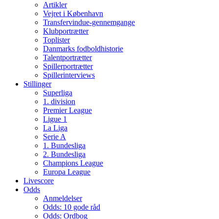
Artikler
Vejret i København
Transfervindue-gennemgange
Klubportrætter
Toplister
Danmarks fodboldhistorie
Talentportrætter
Spillerportrætter
Spillerinterviews
Stillinger
Superliga
1. division
Premier League
Ligue 1
La Liga
Serie A
1. Bundesliga
2. Bundesliga
Champions League
Europa League
Livescore
Odds
Anmeldelser
Odds: 10 gode råd
Odds: Ordbog