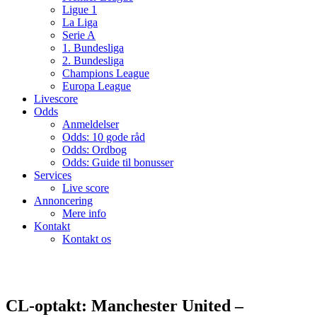
Ligue 1
La Liga
Serie A
1. Bundesliga
2. Bundesliga
Champions League
Europa League
Livescore
Odds
Anmeldelser
Odds: 10 gode råd
Odds: Ordbog
Odds: Guide til bonusser
Services
Live score
Annoncering
Mere info
Kontakt
Kontakt os
CL-optakt: Manchester United –