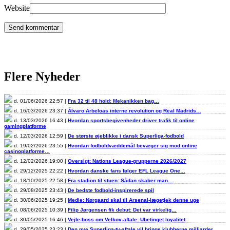
Website
Flere Nyheder
d. 01/06/2026 22:57 |
Fra 32 til 48 hold: Mekanikken bag…
d. 16/03/2026 23:37 |
Álvaro Arbeloas interne revolution og Real Madrids…
d. 13/03/2026 16:43 |
Hvordan sportsbegivenheder driver trafik til online
gamingplatforme
d. 12/03/2026 12:59 |
De største øjeblikke i dansk Superliga-fodbold
d. 19/02/2026 23:55 |
Hvordan fodboldvæddemål bevæger sig mod online
casinoplatforme…
d. 12/02/2026 19:00 |
Oversigt: Nations League-grupperne 2026/2027
d. 29/12/2025 22:22 |
Hvordan danske fans følger EFL League One…
d. 18/10/2025 22:58 |
Fra stadion til stuen: Sådan skaber man…
d. 29/08/2025 23:43 |
De bedste fodbold-inspirerede spil
d. 30/06/2025 19:25 |
Medie: Nørgaard skal til Arsenal-lægetjek denne uge
d. 08/06/2025 10:39 |
Filip Jørgensen fik debut: Det var virkelig…
d. 30/05/2025 16:46 |
Vejle-boss om Velkov-aftale: Ubetinget loyalitet
d. 29/05/2025 23:23 |
Den nye Superliga-tv-aftale vil bringe klubberne milliarder…