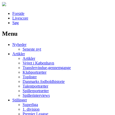
Forside
Livescore
Søg
Menu
Наши партнеры
Nyheder
лучшие займы
Seneste nyt
Artikler
Artikler
Vejret i København
Transfervindue-gennemgange
Klubportrætter
Toplister
Danmarks fodboldhistorie
Talentportrætter
Spillerportrætter
Spillerinterviews
Stillinger
Superliga
1. division
Premier League