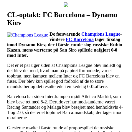
CL-optakt: FC Barcelona – Dynamo
Наши партнеры
Kiev
лучшие займы
De forsvarende
Champions League
-
vindere
FC Barcelona
tager tirsdag
imod Dynamo Kiev, der i første runde slog russiske Rubin
Kazan, mens værterne på San Siro spillede uafgjort 0-0
mod Inter.
Det er et par uger siden at Champions League blev indledt og
det blev det med, hvad man på papiret formodede, var et
topbrag, men kampen mellem Inter og FC Barcelona blev en
fuser. Der blev kun spillet god fodbold af de to store
mandskaber og det resulterede i en kedelig 0-0-affære.
Barcelona har siden Inter-kampen mødt Atletico Madrid, som
blev besejret med 5-2. Derudover har modstanderne været
Racing Santander og Malaga blev besejret med henholdsvis 4-
1 og 2-0, så det er et toptunet Barca-mandskab, der tager imod
ukrainerne.
Gæsterne mødte i første runde af gruppespillet de russiske