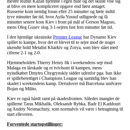
mestre Rubin Kazan hjemme i egen hule og det skulle vise sig
at blive en mere kompliceret opgave end først antaget.
Russerne kom nemlig foran efter 25 minutter og førte indtil
tyve minutter før tid, hvor Ayila Yussuf udlignede og få
minutter senere kom Kiev i front på mål af Gerson Magrao,
mens Oleg Gusev slog 3-1-sejren fast fem minutter før tid.
I den hjemlige ukrainske
Premier League
har Dynamo Kiev
spillet to kampe, hvor det er blevet til to sejre mod de noget
ukendte hold Metalist Kharkiv og Zorya, som blev slået med
cifrene 2-1 og 2-0.
Hjemmeholdets Thierry Henry fik i weekendens sejr mod
Malaga en lårskade og er tvivlsom til kampen, mens
nyindkøbet Dmytro Chygrynskiy sidder udenfor pga. han ikke
er spilleberettiget i Champions League og samtidig blev han
skadet i weekendens kamp. Derudover må Barcelona undvære
Bojan og Milito.
Kiev er også hårdt ramt på skadesfronten. Således mangler de
spillerne Taras Mikhalik, Oleksandr Rybka, Badr El Kaddouri
og Andriy Nesmachniy, som normalvis vil være i betragtning til
start elleveren.
Forventede startopstillinger: