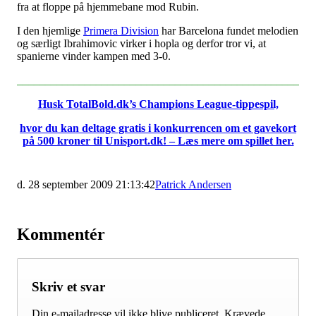
fra at floppe på hjemmebane mod Rubin.
I den hjemlige
Primera Division
har Barcelona fundet melodien
og særligt Ibrahimovic virker i hopla og derfor tror vi, at
spanierne vinder kampen med 3-0.
_____________________________________________________
Husk TotalBold.dk’s Champions League-tippespil,
hvor du kan deltage gratis i konkurrencen om et gavekort
på 500 kroner til Unisport.dk! – Læs mere om spillet her.
d. 28 september 2009 21:13:42
Patrick Andersen
Kommentér
Skriv et svar
Din e-mailadresse vil ikke blive publiceret.
Krævede