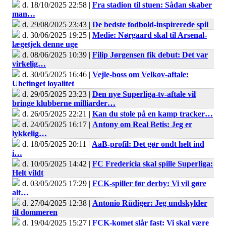
d. 18/10/2025 22:58 |
Fra stadion til stuen: Sådan skaber
man…
d. 29/08/2025 23:43 |
De bedste fodbold-inspirerede spil
d. 30/06/2025 19:25 |
Medie: Nørgaard skal til Arsenal-
lægetjek denne uge
d. 08/06/2025 10:39 |
Filip Jørgensen fik debut: Det var
virkelig…
d. 30/05/2025 16:46 |
Vejle-boss om Velkov-aftale:
Ubetinget loyalitet
d. 29/05/2025 23:23 |
Den nye Superliga-tv-aftale vil
bringe klubberne milliarder…
d. 26/05/2025 22:21 |
Kan du stole på en kamp tracker…
d. 24/05/2025 16:17 |
Antony om Real Betis: Jeg er
lykkelig…
d. 18/05/2025 20:11 |
AaB-profil: Det gør ondt helt ind
i…
d. 10/05/2025 14:42 |
FC Fredericia skal spille Superliga:
Helt vildt
d. 03/05/2025 17:29 |
FCK-spiller før derby: Vi vil gøre
alt…
d. 27/04/2025 12:38 |
Antonio Rüdiger: Jeg undskylder
til dommeren
d. 19/04/2025 15:27 |
FCK-komet slår fast: Vi skal være