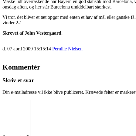
Måske lidt overraskende har Bayern en god statistik mod Barcelona, ved
onsdag aften, og her står Barcelona umiddelbart stærkest.
Vi tror, det bliver et tæt opgør med enten et hav af mål eller ganske
vinder 2-1.
Skrevet af John Vestergaard.
d. 07 april 2009 15:15:14
Pernille Nielsen
Kommentér
Skriv et svar
Din e-mailadresse vil ikke blive publiceret.
Krævede felter er marker