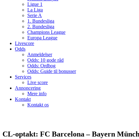
Ligue 1
La Liga
Serie A
1. Bundesliga
2. Bundesliga
Champions League
Europa League
Livescore
Odds
Anmeldelser
Odds: 10 gode råd
Odds: Ordbog
Odds: Guide til bonusser
Services
Live score
Annoncering
Mere info
Kontakt
Kontakt os
CL-optakt: FC Barcelona – Bayern Münc