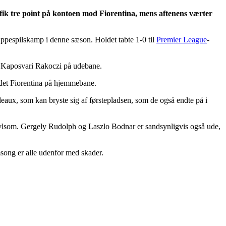
fik tre point på kontoen mod Fiorentina, mens aftenens værter
ppespilskamp i denne sæson. Holdet tabte 1-0 til
Premier League
-
od Kaposvari Rakoczi på udebane.
det Fiorentina på hjemmebane.
eaux, som kan bryste sig af førstepladsen, som de også endte på i
vlsom. Gergely Rudolph og Laszlo Bodnar er sandsynligvis også ude,
ong er alle udenfor med skader.