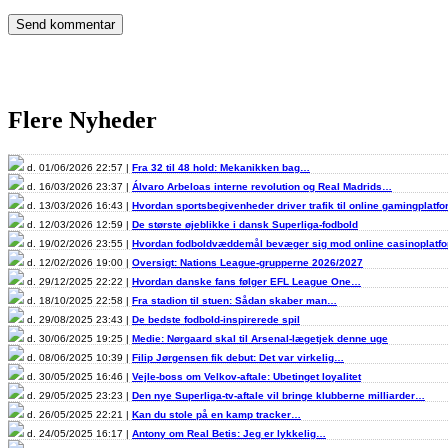
Flere Nyheder
d. 01/06/2026 22:57 |
Fra 32 til 48 hold: Mekanikken bag…
d. 16/03/2026 23:37 |
Álvaro Arbeloas interne revolution og Real Madrids…
d. 13/03/2026 16:43 |
Hvordan sportsbegivenheder driver trafik til online gamingplatf
d. 12/03/2026 12:59 |
De største øjeblikke i dansk Superliga-fodbold
d. 19/02/2026 23:55 |
Hvordan fodboldvæddemål bevæger sig mod online casinoplat
d. 12/02/2026 19:00 |
Oversigt: Nations League-grupperne 2026/2027
d. 29/12/2025 22:22 |
Hvordan danske fans følger EFL League One…
d. 18/10/2025 22:58 |
Fra stadion til stuen: Sådan skaber man…
d. 29/08/2025 23:43 |
De bedste fodbold-inspirerede spil
d. 30/06/2025 19:25 |
Medie: Nørgaard skal til Arsenal-lægetjek denne uge
d. 08/06/2025 10:39 |
Filip Jørgensen fik debut: Det var virkelig…
d. 30/05/2025 16:46 |
Vejle-boss om Velkov-aftale: Ubetinget loyalitet
d. 29/05/2025 23:23 |
Den nye Superliga-tv-aftale vil bringe klubberne milliarder…
d. 26/05/2025 22:21 |
Kan du stole på en kamp tracker…
d. 24/05/2025 16:17 |
Antony om Real Betis: Jeg er lykkelig…