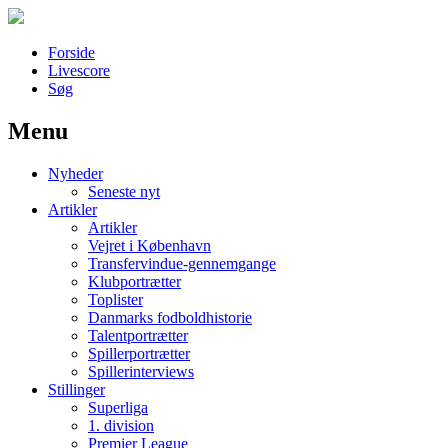
Forside
Livescore
Søg
Menu
Наши партнеры
Nyheder
лучшие займы
Seneste nyt
Artikler
Artikler
Vejret i København
Transfervindue-gennemgange
Klubportrætter
Toplister
Danmarks fodboldhistorie
Talentportrætter
Spillerportrætter
Spillerinterviews
Stillinger
Superliga
1. division
Premier League