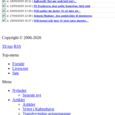
d. 18/05/2025 20:11 |
AaB-profil: Det gør ondt helt ind i…
d. 10/05/2025 14:42 |
FC Fredericia skal spille Superliga: Helt vildt
d. 03/05/2025 17:29 |
FCK-spiller før derby: Vi vil gøre alt…
d. 27/04/2025 12:38 |
Antonio Rüdiger: Jeg undskylder til dommeren
d. 19/04/2025 15:27 |
FCK-komet slår fast: Vi skal være danske…
Copyright © 2006-2026
Til top
RSS
Top-menu
Forside
Livescore
Søg
Menu
Nyheder
Seneste nyt
Artikler
Artikler
Vejret i København
Transfervindue-gennemgange