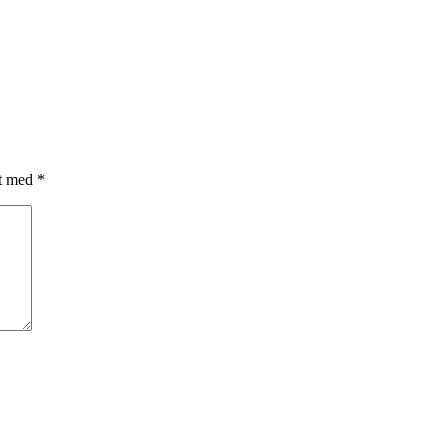
et med
*