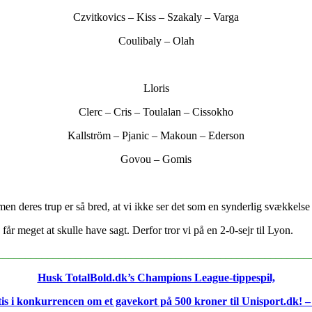
Czvitkovics – Kiss – Szakaly – Varga
Coulibaly – Olah
Lloris
Clerc – Cris – Toulalan – Cissokho
Kallström – Pjanic – Makoun – Ederson
Govou – Gomis
en deres trup er så bred, at vi ikke ser det som en synderlig svækkels
r meget at skulle have sagt. Derfor tror vi på en 2-0-sejr til Lyon.
________________________________________________________
Husk TotalBold.dk’s Champions League-tippespil,
is i konkurrencen om et gavekort på 500 kroner til Unisport.dk! –