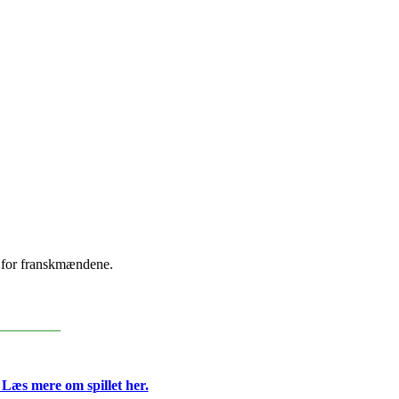
e for franskmændene.
_________
 Læs mere om spillet her.