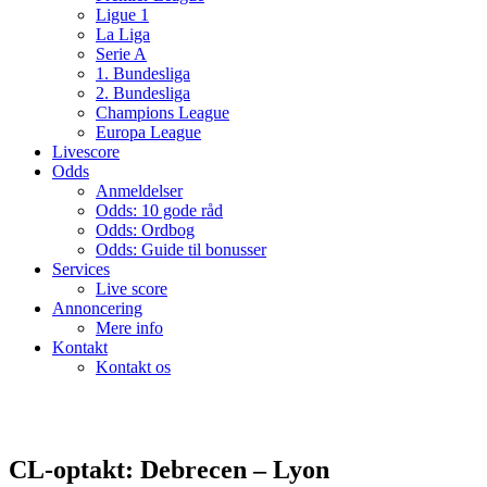
Ligue 1
La Liga
Serie A
1. Bundesliga
2. Bundesliga
Champions League
Europa League
Livescore
Odds
Anmeldelser
Odds: 10 gode råd
Odds: Ordbog
Odds: Guide til bonusser
Services
Live score
Annoncering
Mere info
Kontakt
Kontakt os
CL-optakt: Debrecen – Lyon