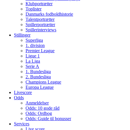
Klubportrætter
Toplister
Danmarks fodboldhistorie
Talentportrætter
Spillerportrætter
Spillerinterviews
Stillinger
Superliga
1. division
Premier League
Ligue 1
La Liga
Serie A
1. Bundesliga
2. Bundesliga
Champions League
Europa League
Livescore
Odds
Anmeldelser
Odds: 10 gode råd
Odds: Ordbog
Odds: Guide til bonusser
Services
Live score